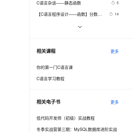
安全
C语言杂谈——静态函数
我要投诉
e-1.1-I2V
Cosyvoice-V3-Flash
5
PolarDB
上云场景组合购
Milvus 弹性伸缩功能新增节
伴
漫剧创作，剧本、分镜、视频高效生成
100%兼容MySQL、PostgreSQL，兼容Oracle，支持集中和分布式
覆盖90%+业务场景，专享组合折扣价
点支持范围
畅自然，细节丰富
高表现力语音合成大模型，语音克隆听感自然
VPN
【C语言程序设计——函数】分数数
14
列求和1（头歌实践教学平台习题）
ernetes 版 ACK
云聚AI 严选权益
AI 原生数据库服务发布
SSL 证书
C与C++《精通Unix下C语言与项目实
3
2V
Fun-ASR
【合集】
，一键激活高效办公新体验
理容器应用的 K8s 服务
精选AI产品，从模型到应用全链提效
Agent 数据网关
践》读书笔记（8）
文戏情感细腻自然，动作戏激烈拳拳到肉，实现更强表演能力
支持中英文自由切换，具备更强的噪声鲁棒性
堡垒机
C语言程序设计核心详解 第二章:数
12
AI 用量加速计划
云原生数据库 PolarDB
据与数据类型 4种常量详解 常见表达
防火墙
、识别商机，让客服更高效、服务更出色。
C语言——二级指针
新老同享，达量后返
Agentic Database 发布
2
相关课程
式详解
更多
主机安全
应用
你的第一门C语言课
千问办公
NEW
AI 应用及服务市场
的智能体编程平台
一站式AI生产力平台
C语言学习教程
AI 应用
伶鹊
企业级人与Agent协作平台，接入和调度多个数字员工
智能客服平台，对话机器人、对话分析、智能外呼
大模型
相关电子书
更多
大模型服务平台百炼 - 全妙
自然语言处理
应用创作平台
多模态内容创作工具，已接入 DeepSeek
低代码开发师（初级）实战教程
数据标注
机器学习
冬季实战营第三期：MySQL数据库进阶实战