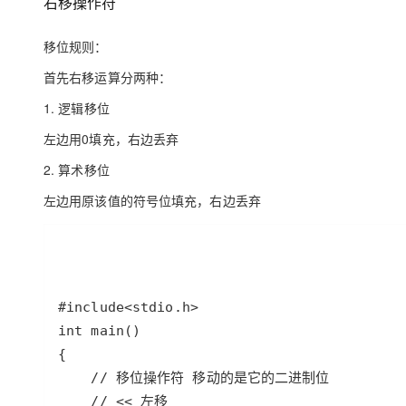
右移操作符
大模型解决方案
迁移与运维管理
移位规则：
快速部署 Dify，高效搭建 
专有云
首先右移运算分两种：
10 分钟在聊天系统中增加
1. 逻辑移位
左边用0填充，右边丢弃
2. 算术移位
左边用原该值的符号位填充，右边丢弃