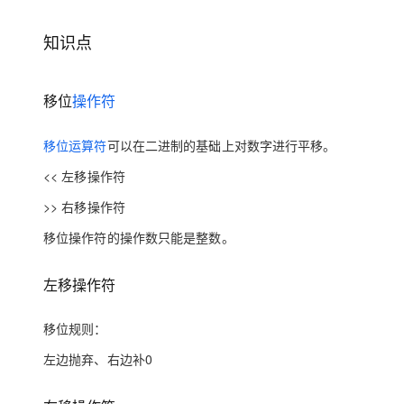
存储
天池大赛
Qwen3.7-Plus
云解析DNS
解决方案免费试用 新老
电子合同
最高领取价值200元试用
能看、能想、能动手的多模
安全
网络与CDN
知识点
AI 算法大赛
畅捷通
大数据开发治理平台 Data
AI 产品 免费试用
网络
安全
云开发大赛
Qwen3-VL-Plus
Tableau 订阅
1亿+ 大模型 tokens 和 
移位
操作符
可观测
入门学习赛
中间件
AI空中课堂在线直播课
云防火墙
140+云产品 免费试用
上云与迁云
移位运算符
可以在二进制的基础上对数字进行平移。
云原生的云上边界网络安全
产品新客免费试用，最长1
数据库
生态解决方案
大模型服务
<< 左移操作符
企业出海
大模型ACA认证体验
大数据计算
助力企业全员 AI 认知与能
行业生态解决方案
>> 右移操作符
千问AI平台-Token Plan
政企业务
媒体服务
开发者生态解决方案
移位操作符的操作数只能是整数。
企业服务与云通信
千问AI平台-模型体验
AI 开发和 AI 应用解决
左移操作符
在线体验全尺寸、多种模态
域名与网站
Happy 系列大模型
移位规则：
终端用户计算
左边抛弃、右边补0
Serverless
开发工具