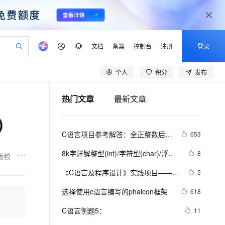
文档
备案
控制台
注册
登录
个人
积分
发布
验
作计划
器
AI 活动
专业服务
服务伙伴合作计划
开发者社区
加入我们
产品动态
服务平台百炼
阿里云 OPC 创新助力计划
热门文章
最新文章
一站式生成采购清单，支持单品或批量购买
io：打造专属 AI 语音助手
S产品伙伴计划（繁花）
峰会
CS
造的大模型服务与应用开发平台
一句话生成原生可编辑精美 PPT 文稿
AI 生产力先锋
Al MaaS 服务伙伴赋能合作
域名
博文
Careers
至高可申请百万元
Qwen3.8-Max 模型上线
）
开启高性价比 AI 编程新体验
弹性可伸缩的云计算服务
Qwen-Audio-3.0-Realtime 端到端实时语音角色扮演
输入一句话想法, 轻松生成专业的 PPT
先锋实践拓展 AI 生产力的边界
Token 补贴，五大权
计划
海大会
伙伴信用分合作计划
商标
问答
社会招聘
C语言项目参考解答：全正整数后再
653
益加速 OPC 成功
eek-V4-Pro
SS
一键部署幻兽帕鲁游戏服务器
飞天发布时刻
HOT
Open Search 向量检索版支
划
备案
电子书
校园招聘
计算
pSeek-V4-Pro
视频创作，一键激活电商全链路生产力
稳定、安全、高性价比、高性能的云存储服务
一键购买专属联机服务器，轻松开启游戏
所见，即是所愿
持视频检索 Pipeline 功能
更多支持
8k字详解整型(int)/字符型(char)/浮点
8
版权
划
公司注册
镜像站
视频生成
语音识别与合成
型(float)/有符号(signed)/无符号
专属 QwenPaw
漫剧工坊：一站式动画创作平台
AI 实训营
HOT
应用身份服务 (IDaaS)
《C语言及程序设计》实践项目——输
5
合作伙伴培训与认证
(unsigned)数据在内存中的存储【程
划
上云迁移
站生成，高效打造优质广告素材
全接入的云上超级电脑
从聊天伙伴进化为能主动干活的本地数字员工
快速生产连贯的高质量长漫剧
从基础到进阶，Agent 创客手把手教你
OpenClaw 管理能力上线
出小星星
lScope
序员内功修炼/C语言】
我要反馈
e-1.1-T2V
Qwen3-TTS-Flash
选择使用c语言编写的phalcon框架
618
查询合作伙伴
n Alibaba Cloud ISV 合作
代维服务
建企业门户网站
10 分钟搭建微信、支付宝小程序
MaxCompute MaxFrame 提
畅细腻的高质量视频
离线语音合成大模型，多语言方言自适应，低延迟高稳定
创新加速
C语言例题5：
ope
登录合作伙伴管理后台
11
我要建议
站，无忧落地极速上线
以可视化方式快速构建移动和 PC 门户网站
国内短信简单易用，安全可靠，秒级触达，全球覆盖200+国家和地区。
高效部署网站，快速应用到小程序
供自动弹性内存功能