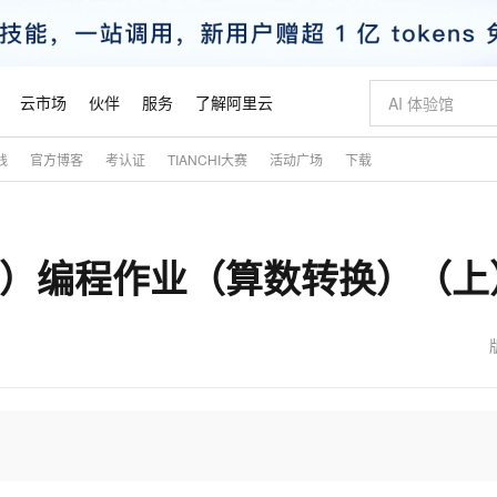
云市场
伙伴
服务
了解阿里云
践
官方博客
考认证
TIANCHI大赛
活动广场
下载
AI 特惠
数据与 API
成为产品伙伴
企业增值服务
最佳实践
价格计算器
AI 场景体
基础软件
产品伙伴合
阿里云认证
市场活动
配置报价
大模型
自助选配和估算价格
新方式
睿译宝，AI翻译排版一步到位
智启 AI 普惠权益
产品生态集成认证中心
企业支持计划
云上春晚
域名与网站
千问官方 MaaS 平台，为开发者和 Agent 而生，新用户赠送 1 亿 + tokens 额度
Qwen Aud
AI Coding
阿里云Maa
2026 阿里云
云服务器 E
为企业打
数据集
Windows
大模型认证
模型
NEW
NEW
解）编程作业（算数转换）（上
交付可用成果
值低价云产品抢先购
上传文档即自动完成翻译和格式还原
至高享 1亿+免费 tokens，加速 Al 应用落地
提供智能易用的域名与建站服务
智能编程，一键
安全可靠、
产品生态伙伴
专家技术服务
云上奥运之旅
弹性计算合作
阿里云中企出
手机三要素
宝塔 Linux
全部认证
价格优势
有专属领域专家
GLM-5.2：长任务时代开源旗舰模型
阿里云 OPC 创新助力计划
千问大模型
即刻拥有 DeepS
AI 电商营销
对象存储 O
大模型
产品生态伙伴工作台
企业增值服务台
云栖战略参考
云存储合作计
云栖大会
身份实名认证
CentOS
训练营
推动算力普惠，释放技术红利
最高返9万
多领域专家智能体,一键组建 AI 虚拟交付团队
快速构建应用程序和网站，即刻迈出上云第一步
至高百万元 Token 补贴，加速一人公司成长
多元化、高性能、安全可靠的大模型服务
真正可用的 1M 上下文,一次完成代码全链路开发
轻松解锁专属 Dee
从图文生成到
云上的中国
数据库合作计
活动全景
短信
Docker
图片和
站式影视创作平台
Hermes Agent，打造自进化智能体
Token Plan 模型订阅计划
数字证书管理服务（原SSL证书）
5 分钟轻松部署
AI 广告创作
无影云电脑
企业成长
NEW
信息公告
看见新力量
云网络合作计
OCR 文字识别
JAVA
证享300元代金券
可视化编排打通从文字构思到成片全链路闭环
全托管，含MySQL、PostgreSQL、SQL Server、MariaDB多引擎
自主进化，持久记忆，越用越聪明
Qwen3.8-Max 首发尝鲜，限时加量 10 倍，夜间低至2折
实现全站HTTPS，呈现可信的WEB访问
图文、视频一
随时随地安
魔搭 Mode
Kimi-K3
HappyHors
NEW
loud
服务实践
官网公告
金融模力时刻
Salesforce O
版
发票查验
全能环境
Claude Code + GStack 打造工程团队
千问办公，限时限量积分加倍
Qoder
低代码高效构
AI 建站
短信服务
型
NEW
作计划
Kimi 最新旗舰模型，长程编程与推理利器
让文字生成流
计划
创新中心
魔搭 ModelSc
健康状态
理服务
让AI从“聊天伙伴”进化为能干活的“数字员工”
安装技能 GStack，拥有专属 AI 工程团队
你的AI工作搭子，覆盖日常办公高频场景
面向真实软件的智能体编程平台
0 代码专业建
客户案例
天气预报查询
操作系统
态合作计划