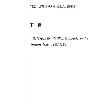
阿里巴巴DevOps 最佳实践手册
息提取
与 AI 智能体进行实时音视频通话
从文本、图片、视频中提取结构化的属性信息
构建支持视频理解的 AI 音视频实时通话应用
下一篇
t.diy 一步搞定创意建站
构建大模型应用的安全防护体系
通过自然语言交互简化开发流程,全栈开发支持
通过阿里云安全产品对 AI 应用进行安全防护
一条命令迁移，帮你实现 OpenClaw 与
Hermes Agent 记忆互通！