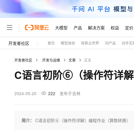
大模型
产品
解决方案
权益
定价
开发者社区
首页
模型体验
探索云世界
问产品
动手实
大模型
产品
解决方案
权益
定价
云市场
伙伴
服务
了解阿里云
精选产品
精选解决方案
普惠上云
产品定价
精选商城
成为销售伙伴
售前咨询
为什么选择阿里云
千问AI平台
开发者社区
开发与运维
文章
正文
了解云产品的定价详情
大模型服务平台百炼
千问办公，解锁你的工作
普惠上云 官方力荐
分销伙伴
在线服务
网站建设
什么是云计算
大
C语言初阶⑥（操作符详
大模型服务与应用平台
企业级Agent产品，直接
云服务器38元/年起，超
咨询伙伴
多端小程序
技术领先
云上成本管理
售后服务
轻量应用服务器
Agency Agents：拥
官方推荐返现计划
大模型
精选产品
精选解决方案
Salesforce 国际版订阅
稳定可靠
管理和优化成本
推荐新用户得奖励，单订单
销售伙伴合作计划
2024-05-20
222
发布于吉林
自助服务
友盟天域
安全合规
人工智能与机器学习
AI
文本生成
云数据库 RDS
HappyHorse 打造一
云工开物
无影生态合作计划
在线服务
观测云
分析师报告
高校专属算力普惠，学生认
计算
互联网应用开发
Qwen3.8-Max
HOT
Salesforce On Alibaba C
工单服务
Tuya 物联网平台阿里云
研究报告与白皮书
人工智能平台 PAI
快速拥有专属 OpenClaw
简介：
C语言初阶⑥（操作符详解）编程作业（算数转换）
大模
Consulting Partner 合
大数据
容器
智能体时代全能旗舰模型
免费试用
短信专区
一站式AI开发、训练和推
蓝凌 OA
AI 大模型销售与服务生
现代化应用