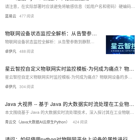
请注意，在实际部署时应该避免将敏感信息（如用户名和密码）硬编码在源码文件里面；应该使用配置文件或者环境变量等更为安全可靠地方式管理这些信息。此外，在处理大量数据时考虑使用PreparedStatement而不是Statement可以提高性能并防止SQL注入攻击；同时也要注意正确处理异常情况，并且确保所有打开过得资源都被正确关闭释放掉以防止内存泄漏等问题发生。
蓝易云
477
物联网设备状态监控全解析：从告警参数到静默管理的深度指南-优雅草卓伊凡
物联网设备状态监控全解析：从告警参数到静默管理的深度指南-优雅草卓伊凡
卓伊凡
488
星云智控自定义物联网实时监控模板-为何成为痛点？物联网设备的多样化-优雅草卓伊凡
星云智控自定义物联网实时监控模板-为何成为痛点？物联网设备的多样化-优雅草卓伊凡
卓伊凡
304
Java 大视界 -- 基于 Java 的大数据实时流处理在工业物联网设备状态监测中的应用与挑战（167）
本文围绕基于 Java 的大数据实时流处理技术，深入探讨其在工业物联网设备状态监测中的应用与挑战。不仅介绍了技术架构、原理和案例，还引入边缘计算技术，提出应对数据质量、性能和安全等问题的策略。
青云交（Java大数据AI云原生Python）
424
请问：如何使用python对物联网平台上设备的属性进行更改？