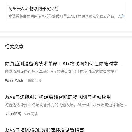
阿里云AIoT物联网开发实战
本课程将由物联网专家带你熟悉阿里云AIoT物联网领域全套云产品，7天
轻松搭建基于Arduino的端到端物联网场景应用。 开始学习前，请先开通
下方两个云产品，让学习更流畅： IoT物联网平台：
https://iot.console.aliyun.com/ LinkWAN物联网络管理平台：
https://linkwan.console.aliyun.com/service-open
相关文章
健康监测设备的技术革命：AI+物联网如何让你随时掌握健康数据？
健康监测设备的技术革命：AI+物联网如何让你随时掌握健康数据？
Echo_Wish
1590
Java与边缘AI：构建离线智能的物联网与移动应用
随着边缘计算和终端设备算力的飞速发展，AI推理正从云端向边缘端迁移。本文深入探讨如何在资源受限的边缘设备上使用Java构建离线智能应用，涵盖从模型优化、推理加速到资源管理的全流程。我们将完整展示在Android设备、嵌入式系统和IoT网关中部署轻量级AI模型的技术方案，为构建真正实时、隐私安全的边缘智能应用提供完整实践指南。
JJLIN距离
639
Java连接MySQL数据库环境设置指南