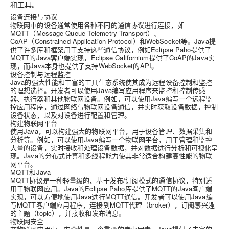
和工具。
设备连接与协议
物联网中的设备通常使用各种不同的通信协议进行连接，如
MQTT（Message Queue Telemetry Transport）、
CoAP（Constrained Application Protocol）和WebSocket等。Java提
供了许多库和框架用于支持这些通信协议，例如Eclipse Paho提供了
MQTT的Java客户端实现，Eclipse Californium提供了CoAP的Java实
现，而Java本身也提供了支持WebSocket的API。
设备控制与远程监控
Java的强大性能和丰富的工具生态系统使其成为远程设备控制和监控
的理想选择。开发者可以使用Java编写应用程序来监控和控制传感
器、执行器和其他物联网设备。例如，可以使用Java编写一个远程监
控应用程序，通过网络与物联网设备通信，并实时获取设备数据，控制
设备状态，以及对设备进行配置和管理。
构建物联网平台
使用Java，可以构建强大的物联网平台，用于设备管理、数据采集和
分析等。例如，可以使用Java编写一个物联网平台，用于管理和监控
大量的设备，实时接收和处理设备数据，并对数据进行分析和可视化呈
现。Java的分布式计算和多线程能力使其非常适合构建高性能的物联
网平台。
MQTT和Java
MQTT协议是一种轻量级的、基于发布/订阅模式的通信协议，特别适
用于物联网应用。Java的Eclipse Paho库提供了MQTT的Java客户端
实现，可以方便地使用Java进行MQTT通信。开发者可以使用Java编
写MQTT客户端应用程序，连接到MQTT代理（broker），订阅感兴趣
的主题（topic），并接收和发布消息。
物联网安全