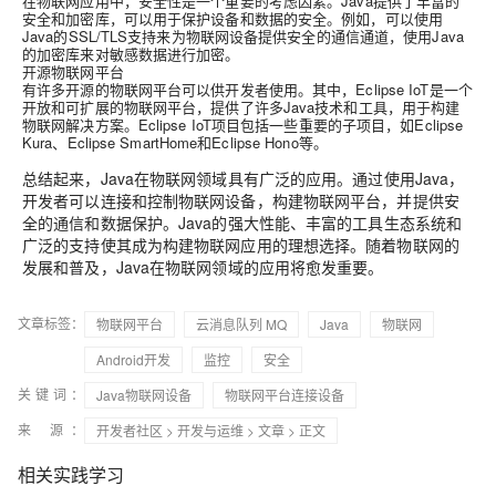
在物联网应用中，安全性是一个重要的考虑因素。Java提供了丰富的
安全和加密库，可以用于保护设备和数据的安全。例如，可以使用
Java的SSL/TLS支持来为物联网设备提供安全的通信通道，使用Java
的加密库来对敏感数据进行加密。
开源物联网平台
有许多开源的物联网平台可以供开发者使用。其中，Eclipse IoT是一个
开放和可扩展的物联网平台，提供了许多Java技术和工具，用于构建
物联网解决方案。Eclipse IoT项目包括一些重要的子项目，如Eclipse
Kura、Eclipse SmartHome和Eclipse Hono等。
总结起来，Java在物联网领域具有广泛的应用。通过使用Java，
开发者可以连接和控制物联网设备，构建物联网平台，并提供安
全的通信和数据保护。Java的强大性能、丰富的工具生态系统和
广泛的支持使其成为构建物联网应用的理想选择。随着物联网的
发展和普及，Java在物联网领域的应用将愈发重要。
文章标签：
物联网平台
云消息队列 MQ
Java
物联网
Android开发
监控
安全
关键词：
Java物联网设备
物联网平台连接设备
来 源：
开发者社区
>
开发与运维
>
文章
> 正文
相关实践学习