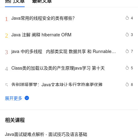
热门文章
最新文章
Java常用的线程安全的类有哪些？
4
1
Java 注解 阐释 hibernate ORM
3
2
java 中的多线程   内部类实现 数据共享 和 Runnable实
7
3
现数据共享
Class类的加载以及类的产生原理java学习 第十天
5
4
告别拼接噩梦：Java文本块让多行字符串更优雅  
8
5
【JavaWeb】一文搞懂Java过滤器与拦截器的区别
8
6
Java编程中容易忽略的细节总结
5
7
相关课程
Java面试疑难点解析 - 面试技巧及语言基础
方块人 Java并发——volatile关键字
6
8