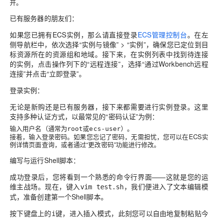
开。
已有服务器的朋友们
：
如果您已拥有ECS实例，那么请直接登录
ECS管理控制台
。
在左
侧导航栏中，依次选择“实例与镜像” > “实例”，确保您已定位到目
标资源所在的资源组和地域。接下来，在实例列表中找到待连接
的实例，点击操作列下的“远程连接”，选择“通过Workbench远程
连接”并点击“立即登录”。
登录实例
：
无论是新购还是已有服务器，接下来都需要进行实例登录。这里
支持多种认证方式，以最常见的“密码认证”为例：
输入用户名（通常为
或
）。
root
ecs-user
接着，输入登录密码。如果您忘记了密码，无需担忧，您可以在ECS实
例详情页面查询，或者通过“更改密码”功能进行修改。
编写与运行Shell脚本
：
成功登录后，您将看到一个熟悉的命令行界面——这就是您的运
维主战场。现在，键入
，我们便进入了文本编辑模
vim test.sh
式，准备创建第一个Shell脚本。
按下键盘上的
键，进入插入模式，此刻您可以自由地复制粘贴今
i