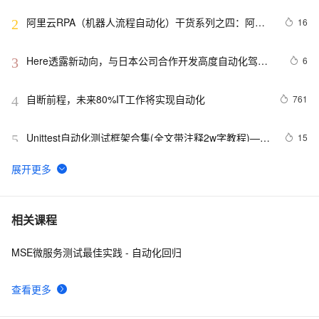
检测平台
阿里云RPA（机器人流程自动化）干货系列之四：阿里
16
2
云RPA产品架构
Here透露新动向，与日本公司合作开发高度自动化驾驶
6
3
技术
自断前程，未来80%IT工作将实现自动化
761
4
Unittest自动化测试框架合集(全文带注释2w字教程)——
15
5
从0到1学会unittest框架
DevOps实践：持续集成与持续部署（CI/CD）的自动化
10
6
之路
web自动化测试-playwright工具5分钟上手
6
7
相关课程
MSE微服务测试最佳实践 - 自动化回归
逾半数全球商业领袖认同智能自动化，但首先要解决员工
7
8
的抵触情绪
查看更多
SharePoint自动化系列——Set MMS field value using 
5
9
PowerShell.