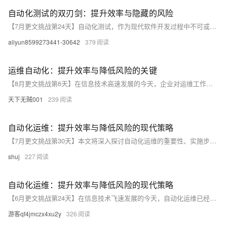
自动化测试的双刃剑：提升效率与隐藏的风险
【7月更文挑战第24天】自动化测试，作为现代软件开发过程中不可或缺的一环，旨在通过自动执行预编写的测试脚本来提高测试效率和准确性。然而，随着自动化程度的加深，它所带来的潜在风险也日益显现。本文将探讨自动化测试在加速软件发布周期的同时可能引入的问题，以及如何平衡其利弊，确保软件质量不受影响。
aliyun8599273441-30642
379
运维自动化：提升效率与降低风险的关键
【8月更文挑战第6天】在信息技术高速发展的今天，企业对运维工作的要求越来越高。传统的手工运维方式已经无法满足现代业务的需求，而运维自动化则成为了解决这一问题的有效手段。通过引入自动化工具和流程，运维团队不仅能够提高工作效率，还能降低人为错误带来的风险。本文将探讨运维自动化的重要性、实施步骤以及面临的挑战，旨在为读者提供一套完整的运维自动化实践指南。
天下无贼001
239
自动化运维：提升效率与降低风险的现代策略
【7月更文挑战第30天】本文将深入探讨自动化运维的重要性、实施步骤以及面临的挑战，并提供应对策略。通过实例分析，揭示自动化运维如何优化工作流程，减少人为错误，增强安全性和合规性，最终实现成本效益的提升。
shuj
227
自动化运维：提升效率与降低风险的现代策略
【6月更文挑战第24天】在信息技术飞速发展的今天，自动化运维已经成为企业追求高效、稳定IT服务的关键。本文深入探讨了自动化运维的概念、实施步骤及其带来的显著优势，同时指出了在自动化过程中可能遭遇的挑战和相应的解决策略。文章旨在为读者提供一套清晰的自动化运维实施指南，帮助IT团队优化工作流程，提高服务质量和工作效率。
游客qf4jmczx4xu2y
326