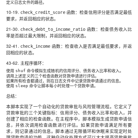
定义日志文件的路径。
10-19.
函数：检查信用评分是否满足最低
check_credit_score
要求，并返回相应的状态。
21-30.
函数：检查债务收入比
check_debt_to_income_ratio
率是否超过最大限制，并返回相应的状态。
32-41.
函数：检查收入是否满足最低要求，并返
check_income
回相应的状态。
43-62. 主程序循环：
使用
命令模拟生成随机的信用评分、债务收入比率和收入。
shuf
调用上述定义的三个检查函数对贷款申请进行评估。
如果所有检查都通过，则在日志文件中记录贷款申请通过的信息。
使用
命令让脚本每小时处理一个贷款申请。
sleep
总结：
本脚本实现了一个自动化的贷款审批与风险管理流程。它定义了
贷款审批的三个关键指标：信用评分、债务收入比率和收入，并
创建了相应的检查函数。在主程序中，脚本模拟生成贷款申请信
息，并依次调用检查函数进行评估。如果贷款申请满足所有要
求，则记录通过的信息。脚本通过无限循环和休眠来实现定时处
理贷款申请的功能。这种自动化处理方式可以大大提高贷款审批