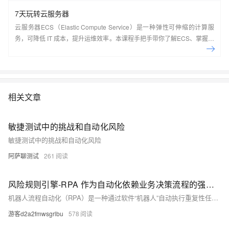
7天玩转云服务器
云服务器ECS（Elastic Compute Service）是一种弹性可伸缩的计算服
务，可降低 IT 成本，提升运维效率。本课程手把手带你了解ECS、掌握基
本操作、动手实操快照管理、镜像管理等。了解产品详
情:&nbsp;https://www.aliyun.com/product/ecs
相关文章
敏捷测试中的挑战和自动化风险
敏捷测试中的挑战和自动化风险
阿萨聊测试
261
风险规则引擎-RPA 作为自动化依赖业务决策流程的强大工具
机器人流程自动化（RPA）是一种通过软件“机器人”自动执行重复性任务的技术，能大幅提升工作效率。它适用于财务、电商等领域的标准化流程，如账单处理和退货管理。然而，RPA在复杂决策场景中存在局限，需结合决策模型（DMN）和业务规则管理系统（BRMS）实现流程与决策的协同自动化，从而增强灵活性与业务价值。
游客d2a2fmwsgrlbu
578