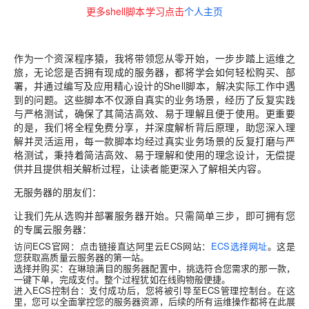
更多shell脚本学习点击
个人主页
作为一个资深程序猿，我将带领您从零开始，一步步踏上运维之
旅，无论您是否拥有现成的服务器，都将学会如何轻松购买、部
署，并通过编写及应用精心设计的Shell脚本，解决实际工作中遇
到的问题。这些脚本不仅源自真实的业务场景，经历了反复实践
与严格测试，确保了其简洁高效、易于理解且便于使用。更重要
的是，我们将全程免费分享，并深度解析背后原理，助您深入理
解并灵活运用，
每一款脚本均经过真实业务场景的反复打磨与严
格测试，秉持着简洁高效、易于理解和使用的理念设计，无偿提
供并且提供相关解析过程，让读者能更深入了解相关内容
。
无服务器的朋友们
：
让我们先从选购并部署服务器开始。只需简单三步，即可拥有您
的专属云服务器：
访问ECS官网
：点击链接直达阿里云ECS网站：
ECS选择网址
。这是
您获取高质量云服务器的第一站。
选择并购买
：在琳琅满目的服务器配置中，挑选符合您需求的那一款，
一键下单，完成支付。整个过程犹如在线购物般便捷。
进入ECS控制台
：支付成功后，您将被引导至ECS管理控制台。在这
里，您可以全面掌控您的服务器资源，后续的所有运维操作都将在此展