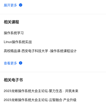
请介绍一下鸿蒙操作系统的应用开发框架和工具。
2
6
操作系统第五章_04 设备的分配与回收
11
7
相关课程
操作系统学习
Unix是一个多用户、多任务的操作系统
9
8
Linux操作系统实战
[Oracle]-[安装]-Cent OS安装Oracle Client
5
9
高校精品课-西安电子科技大学 -操作系统课程设计
【云原生 | 02】分别在CentOS、Ubuntu、macOS、
8
10
查看更多
win7、win8、win10等不同操作系统下安装Docker详细教
程
相关电子书
2023龙蜥操作系统大会主论坛-聚力生态 · 共筑未来
2023龙蜥操作系统大会主论坛-云智融合·产业升级