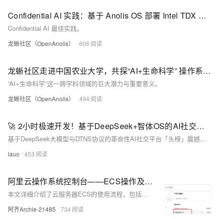
Confidential AI 实践：基于 Anolis OS 部署 Intel TDX 保护的 Qwen 模型
Confidential AI 最佳实践。
龙蜥社区（OpenAnolis）
606
龙蜥社区走进中国农业大学，共探“AI+生命科学” 操作系统优化实践
“AI+生命科学”这一跨学科领域的巨大潜力与重要意义。
龙蜥社区（OpenAnolis）
494
🚀 2小时极速开发！基于DeepSeek+智体OS的AI社交「头榜」震撼上线！
基于DeepSeek大模型与DTNS协议的革命性AI社交平台「头榜」震撼上线！仅需2小时极速开发，即可构建完整社交功能模块。平台具备智能社交网络、AI Agent生态、Prompt市场、AIGC创作等六大核心优势，支持低代码部署与个性化定制。开发者可快速接入DeepSeek API，体验去中心化架构与数据自主权。官网：[dtns.top](https://dtns.top)，立即开启你的AI社交帝国！#AI社交 #DeepSeek #DTNS协议
lauo
453
阿里云操作系统控制台——ECS操作及云计算应用实践
本文详细介绍了云服务器ECS的使用流程，包括开通服务、系统配置、权限管理、组件安装及内存全景诊断等关键步骤。通过开通阿里云操作系统服务、授予RAM用户权限和安装必要组件，可实现对服务器的有效管理与维护。在内存诊断部分，展示了如何发起诊断并解析结果，帮助精准定位内存问题。此外，文章还讲解了利用ECS训练模型的操作方法，从上传文件到终端命令执行，直至完成模型训练。最后总结指出，掌握这些技能不仅提升了对云服务器架构的理解，还为实际业务提供了高效解决方案，展现了ECS在数据处理与分析中的重要价值。
阿齐Archie-21485
734