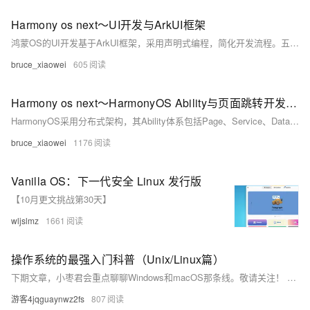
Harmony os next～UI开发与ArkUI框架
鸿蒙OS的UI开发基于ArkUI框架，采用声明式编程，简化开发流程。五大核心组件（Text、Button、List、Grid、Flex）助力高效布局，支持数据绑定与动态更新。事件响应机制灵敏，适合构建交互丰富的应用。实战技巧包括规范命名、样式复用和调试方法。掌握这些，轻松开发鸿蒙应用。下期预告：分布式开发，记得带上烤冷面！
bruce_xiaowei
605
Harmony os next～HarmonyOS Ability与页面跳转开发详解
HarmonyOS采用分布式架构，其Ability体系包括Page、Service、Data和Form四大类型Ability。Page Ability支持多页面跳转与数据传递，Service Ability用于后台任务，Data Ability提供数据共享接口，Form Ability实现轻量化卡片服务。本文详细解析了各Ability的开发方法、生命周期管理、跨Ability通信及最佳实践，帮助开发者掌握HarmonyOS应用开发的核心技能。
bruce_xiaowei
1176
Vanilla OS：下一代安全 Linux 发行版
【10月更文挑战第30天】
wljslmz
1661
操作系统的最强入门科普（Unix/Linux篇）
下期文章，小枣君会重点聊聊Windows和macOS那条线。敬请关注！ 如果大家觉得文章不错，还请帮忙多多转发！谢谢！
游客4jqguaynwz2fs
807