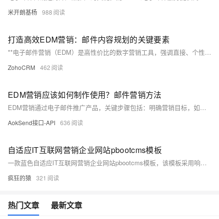
米开朗基杨
988
打造高效EDM营销：邮件内容规划的关键要素
**电子邮件营销（EDM）是高性价比的数字营销工具，强调直接、个性化沟通。通过分析用户数据、创建买家画像来定位目标群体。明确邮件营销目标，如品牌推广、用户参与或销售，制定相应内容策略，如吸引标题、有价值的内容、清晰CTA和个性化定制。使用响应式模板，进行A/B测试，跟踪邮件打开率、点击率等关键指标，持续优化以提高效果。成功EDM结合了策略、技术与对消费者心理的理解。**
ZohoCRM
462
EDM营销应该如何制作使用？邮件营销方法
EDM营销通过电子邮件推广产品，关键步骤包括：明确营销目标，如销售额增长或品牌知名度提升；精准定位受众，依据受众特征定制内容；设计吸引人的标题和内容，结合图片或视频；运用个性化信息提升互动性；定期发送保持联系；监测邮件效果如打开率和点击率；并根据分析结果持续优化策略。这些方法能有效提升邮件营销效率和成果。
AokSend接口-API
636
自适应IT互联网营销企业网站pbootcms模板
一款蓝色自适应IT互联网营销企业网站pbootcms模板，该模板采用响应式设计，可自适应手机端，适合一切网络技术公司、互联网IT行业，源码下载，为您提供了便捷哦。
疯狂的猿
321
热门文章
最新文章