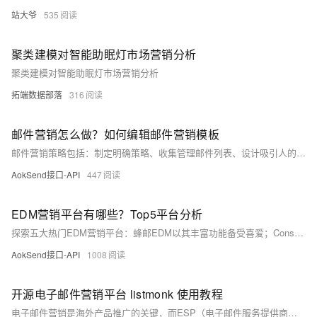
站大爷
535
聚类建模对智能助眠灯市场营销分析
聚类建模对智能助眠灯市场营销分析
拓端数据部落
316
邮件营销怎么做？如何编辑邮件营销模板
邮件营销策略包括：制定明确策略、收集管理邮件列表、设计吸引人的内容、个性化邮件及设定CTA。编辑模板关键步骤有：选择适合品牌风格的模板、设计简洁布局、使用高质量图片和颜色、确保兼容性和响应式设计，以及测试和优化。这样可提升邮件打开率和点击率，提高营销效果。
AokSend接口-API
447
EDM营销平台有哪些？Top5平台分析
探索五大热门EDM营销平台：蜂邮EDM以其丰富功能备受喜爱；Constant Contact以用户友好体验著称；Sendinblue结合短信营销与广告管理，适合中小企业；GetResponse提供营销自动化解决方案，适合各类企业；AokSend以其历史底蕴和分析工具吸引用户。各平台特色各异，企业可根据需求选择。
AokSend接口-API
1008
开源电子邮件营销平台 listmonk 使用教程
电子邮件营销是海外产品推广的关键，而ESP（电子邮件服务提供商）如Mailchimp和SendCloud等常被用于管理邮件列表和跟踪效果。然而，成本和定制化限制成为问题。为解决这些问题，开源平台如listmonk提供了一种灵活且可定制的解决方案。listmonk用Go语言编写，具备订阅者管理、邮件创建发送、跟踪分析和API集成等功能，特别适合中小企业和大型组织。它还支持一键部署，例如通过Sealos应用商店，使得部署过程变得简单。