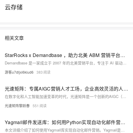
云存储
相关文章
StarRocks x Demandbase ，助力北美 ABM 营销平台降本 90%！
Demandbase 是一家成立于 2007 年的北美营销平台，专注于 AI 驱动的 ABM 解决方案。为解决 ClickHouse 在性能与灵活性上的瓶颈，Demandbase 引入 StarRocks 和 Apache Iceberg，构建新数据基础设施。此举使硬件资源减少 60%，存储成本降低 90%，ETL 管道简化，显著提升数据处理效率和运营效率。未来，Demandbase 将进一步优化实时数据分析能力，探索更高效的数据架构。
游客u7dljxi6kiud6
383
光速矩阵：专属AIGC营销人才工场，企业高效灵活的人才共享平台
在数字化和人工智能加速变革的时代，光速矩阵是一个创新的AIGC（人工智能生成内容）人才共享平台，为企业提供从创意策划到内容分发的全流程支持。平台汇聚了各类AIGC人才，通过智能匹配系统和灵活用工模式，帮助企业高效、低成本地获取优质内容创作服务，实现品牌营销的卓越增长。
光速矩阵黎跃春
551
Yagmail邮件发送库：如何用Python实现自动化邮件营销？
本文详细介绍了如何使用Yagmail库实现自动化邮件营销。Yagmail是一个简洁强大的Python库，能简化邮件发送流程，支持文本、HTML邮件及附件发送，适用于数字营销场景。文章涵盖了Yagmail的基本使用、高级功能、案例分析及最佳实践，帮助读者轻松上手。