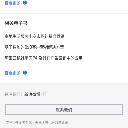
查看更多
Java日志上云三剑客：Log4J/LogBack/Producer 
21979
9
Lib
海量结构化数据存储技术揭秘:Tablestore存储和索引
17750
10
相关电子书
引擎详解
本地生活服务电商市场的精准营销
基于数加的B2B客户营销解决方案
阿里云机器学习PAI及其在广告营销中的应用
查看更多
关注我们：
新浪微博
联系我们
文档
|
开发者社区
|
天池大赛
|
培训与认证