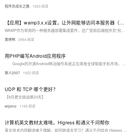
程序员成长之路
1923
【应用】wamp3.x.x设置，让外网能够访问本服务器（Windows）
WAMP作为常用的一种服务器部署集成套件，还广受前后端程序员“另外”的喜爱，即广泛配合各类教程进行本地的调试。然而，许多人却在无法让外网访问WAMP服务器的问题上犯了难。希望这篇文章可以帮到有需要的人。
黄烤鸭
2964
用PHP编写Android应用程序
Google的开源Android移动操作系统正在席卷全球智能手机市场，和苹果不一样，它对那些想将应用程序提交到iPhone App Store的开发人员有着严格的指导方针和要求，Google的Android平台非常开放，甚至还可以用PHP编写Android应用程序，Irontech创建了一个运行在Android上的PHP移植程序，结合Android的脚本层（Scripting Layer for Android，SL4A），你就可以构建PHP Android应用程序了。
狼人2007
1922
UDP 和 TCP 哪个更好？
【8月更文挑战第23天】
wljslmz
1165
计算机英文教材太难啃，Higress 和通义千问帮你
英文技术内容翻译难于理解，如何跨语言学习？通义千问结合 Higress 的多模型协议转换能力，可以通过配置插件获得推理模型基于内容理解后的精准翻译，点击本文手把手教你如何配置。