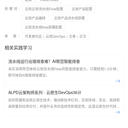
关键词：
云效云效流水线Flow配置
云效产品配置
云效产品编排
云效产品流水线部署
云效流水线flow部署配置
来 源：
开发者社区
>
云效DevOps
>
文章
> 正文
相关实践学习
流水线运行出错排查难？AI帮您智能排查
本实验将带您体验云效流水线Flow的智能排查能力，只需短短1-2分钟，
即可体验AI智能排查建议。
ALPD云架构师系列 - 云原生DevOps36计
如何把握和运用云原生技术，撬动新技术红利，实现持续、安全、高效和
高质量的应用交付，并提升业务的连续性和稳定性，这是云原生时代持续
交付共同面对的机会和挑战。本课程由阿里云开发者学堂和阿里云云效共
同出品，是ALPD方法学云架构师系列的核心课程之一，适合架构师、企
业工程效能负责人、对DevOps感兴趣的研发、测试、运维。 课程目标 前