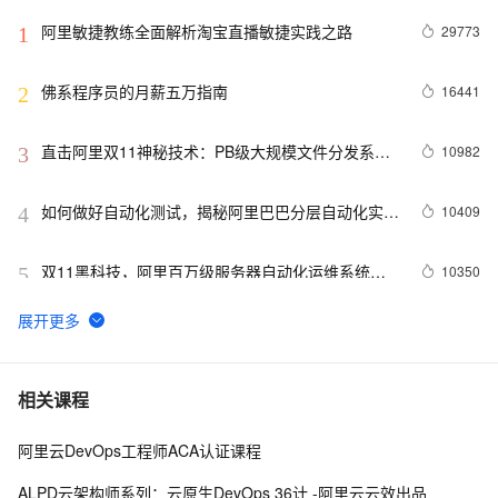
阿里敏捷教练全面解析淘宝直播敏捷实践之路
29773
1
佛系程序员的月薪五万指南
16441
2
直击阿里双11神秘技术：PB级大规模文件分发系统
10982
3
“蜻蜓”
如何做好自动化测试，揭秘阿里巴巴分层自动化实践
10409
4
之路
双11黑科技，阿里百万级服务器自动化运维系统
10350
5
StarAgent揭秘
云效平台——基于jmeter的轻量级性能测试平台
6456
6
阿里毕玄：智能时代，运维工程师在谈什么？
5463
7
相关课程
阿里云DevOps工程师ACA认证课程
2017杭州云栖大会倒计时！研发效能主题专场五大亮
5442
8
点抢先看
ALPD云架构师系列：云原生DevOps 36计 -阿里云云效出品