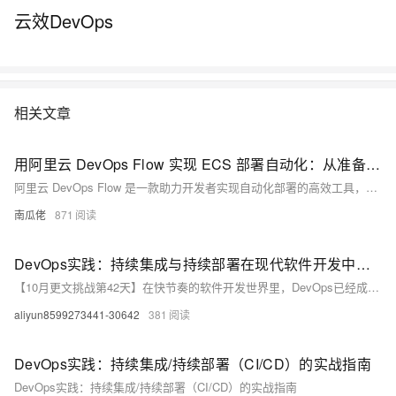
沿技术：了解云原生下DevOps的正确姿势，享受云原生带来的技术红利
云效DevOps
系统知识：全局视角看软件研发生命周期，系统学习DevOps实践技能 课
程大纲： 云原生开发和交付：云研发时代软件交付的挑战与云原生工程实
践 云原生开发、运行基础设施：无差别的开发、运行环境 自动部署：构建
可靠高效的应用发布体系 持续交付：建立团队协同交付的流程和流水线 质
量守护：构建和维护测试和质量守护体系 安全保障：打造可信交付的安全
相关文章
保障体系 建立持续反馈和持续改进闭环
用阿里云 DevOps Flow 实现 ECS 部署自动化：从准备到落地的完整指南
阿里云 DevOps Flow 是一款助力开发者实现自动化部署的高效工具，支持代码流水线构建、测试与部署至ECS实例，显著提升交付效率与稳定性。本文详解如何通过 Flow 自动部署 Bash 脚本至 ECS，涵盖环境准备、流水线搭建、源码接入、部署流程设计及结果验证，助你快速上手云上自动化运维。
南瓜佬
871
DevOps实践：持续集成与持续部署在现代软件开发中的作用
【10月更文挑战第42天】在快节奏的软件开发世界里，DevOps已经成为一种提升效率、确保质量和加速交付的重要方法。本文将深入探讨DevOps的核心组成部分—持续集成(CI)和持续部署(CD)—并展示它们如何通过自动化流程优化开发周期。我们将从基础概念讲起，逐步过渡到实际操作，最终通过一个简单代码示例来演示这一过程。文章旨在为读者提供清晰的指导，帮助他们理解和实现CI/CD流程，从而在软件开发领域取得竞争优势。
aliyun8599273441-30642
381
DevOps实践：持续集成/持续部署（CI/CD）的实战指南
DevOps实践：持续集成/持续部署（CI/CD）的实战指南