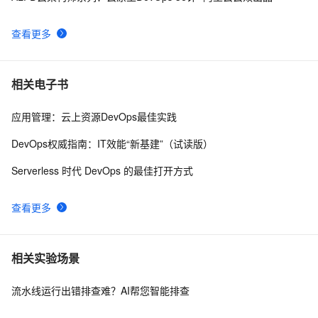
如何保障研发质量不踩坑？阿里技术专家教你几招
5148
9
查看更多
互联网模式下的测试数据中心，小白也能高效构造数
4972
10
据
相关电子书
应用管理：云上资源DevOps最佳实践
DevOps权威指南：IT效能“新基建”（试读版）
Serverless 时代 DevOps 的最佳打开方式
查看更多
相关实验场景
流水线运行出错排查难？AI帮您智能排查