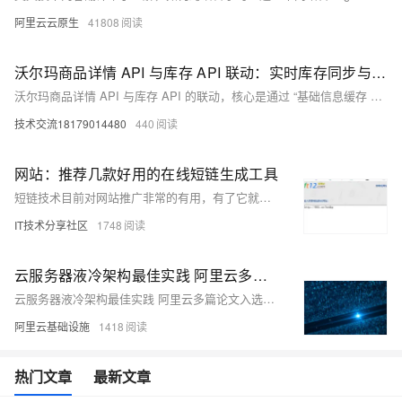
阿里云云原生
41808
沃尔玛商品详情 API 与库存 API 联动：实时库存同步与低库存预警实现
沃尔玛商品详情 API 与库存 API 的联动，核心是通过 “基础信息缓存 + 实时库存拉取 + 数据关联解析” 实现库存可视化与预警。本文方案不仅解决了 “商品 - 库存” 数据割裂问题，还通过缓存、重试、定时调度等机制保障了系统稳定性与数据实时性，可直接应用于供应链补货、店铺运营监控等实战场景。生产环境中可根据商品量级（如万级商品）优化批量请求拆分逻辑，进一步提升同步效率。
技术交流18179014480
440
网站：推荐几款好用的在线短链生成工具
短链技术目前对网站推广非常的有用，有了它就可以把非常长的网址缩短。这样分享推广起来非常方便。今天小编给大家推荐几款不错的在线短链生成网站，感兴趣的朋友可以下载试一试！
IT技术分享社区
1748
云服务器液冷架构最佳实践 阿里云多篇论文入选DesignCon 2023和ECTC 2023
云服务器液冷架构最佳实践 阿里云多篇论文入选DesignCon 2023和ECTC 2023
阿里云基础设施
1418
热门文章
最新文章