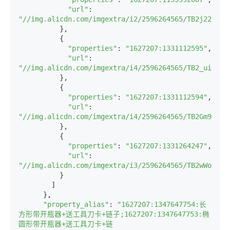
"url"
: 
"//img.alicdn.com/imgextra/i2/2596264565/TB2j22kdVX
          },

          {

"properties"
: 
"1627207:1331112595"
,

"url"
: 
"//img.alicdn.com/imgextra/i4/2596264565/TB2_uiXnFX
          },

          {

"properties"
: 
"1627207:1331112594"
,

"url"
: 
"//img.alicdn.com/imgextra/i4/2596264565/TB2Gm9xnFX
          },

          {

"properties"
: 
"1627207:1331264247"
,

"url"
: 
"//img.alicdn.com/imgextra/i3/2596264565/TB2wWohmXX
          }

        ]

      },

"property_alias"
: 
"1627207:1347647754:长
方形带开瓶器+送工具刀卡+链子;1627207:1347647753:椭
圆形带开瓶器+送工具刀卡+链