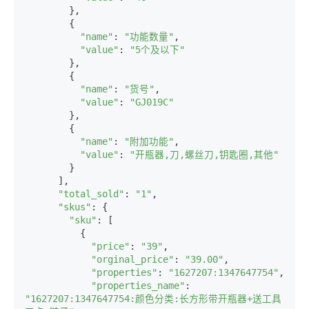
        },

        {

"name"
: 
"功能数量"
,

"value"
: 
"5个及以下"
        },

        {

"name"
: 
"货号"
,

"value"
: 
"GJ019C"
        },

        {

"name"
: 
"附加功能"
,

"value"
: 
"开瓶器,刀,螺丝刀,钥匙圈,其他"
        }

      ],

"total_sold"
: 
"1"
,

"skus"
: {

"sku"
: [

          {

"price"
: 
"39"
,

"orginal_price"
: 
"39.00"
,

"properties"
: 
"1627207:1347647754"
,

"properties_name"
: 
"1627207:1347647754:颜色分类:长方形带开瓶器+送工具