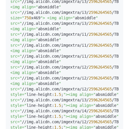
src="
//img.alicdn.com/imgextra/i3/
2596264565
/TB2ahC
<img align="
absmiddle
" 
src="
//img.alicdn.com/imgextra/i3/
2596264565
/TB2w1J
size="
750
x469
"> <img align="
absmiddle
" 
src="
//img.alicdn.com/imgextra/i3/
2596264565
/TB2C90
<img align="
absmiddle
" 
src="
//img.alicdn.com/imgextra/i1/
2596264565
/TB2sGR
<img align="
absmiddle
" 
src="
//img.alicdn.com/imgextra/i1/
2596264565
/TB2ZBG
<img align="
absmiddle
" 
src="
//img.alicdn.com/imgextra/i1/
2596264565
/TB2MjW
<img align="
absmiddle
" 
src="
//img.alicdn.com/imgextra/i2/
2596264565
/TB2UgV
<img align="
absmiddle
" 
src="
//img.alicdn.com/imgextra/i2/
2596264565
/TB2ip5
<img align="
absmiddle
" 
src="
//img.alicdn.com/imgextra/i2/
2596264565
/TB2sMT
style="
line-height:
1.5
;
"><img align="
absmiddle
" 
src="
//img.alicdn.com/imgextra/i3/
2596264565
/TB2d3H
style="
line-height:
1.5
;
"><img align="
absmiddle
" 
src="
//img.alicdn.com/imgextra/i4/
2596264565
/TB2AVb
style="
line-height:
1.5
;
"><img align="
absmiddle
" 
src="
//img.alicdn.com/imgextra/i2/
2596264565
/TB2nf_
style="
line-height:
1.5
;
"><img align="
absmiddle
" 