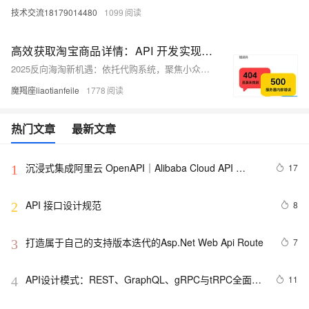
技术交流18179014480
1099
高效获取淘宝商品详情：API 开发实现链接解析的完整技术方案
2025反向海淘新机遇：依托代购系统，聚焦小众垂直品类，结合Pandabay数据选品，降本增效。系统实现智能翻译、支付风控、物流优化，助力中式养生茶等品类利润翻倍，新手也能快速入局全球市场。
魔羯座liaotianfeile
1778
热门文章
最新文章
沉浸式集成阿里云 OpenAPI｜Alibaba Cloud API 
17
1
Toolkit for VS Code
API 接口设计规范
8
2
打造属于自己的支持版本迭代的Asp.Net Web Api Route
7
3
API设计模式：REST、GraphQL、gRPC与tRPC全面解
11
4
析