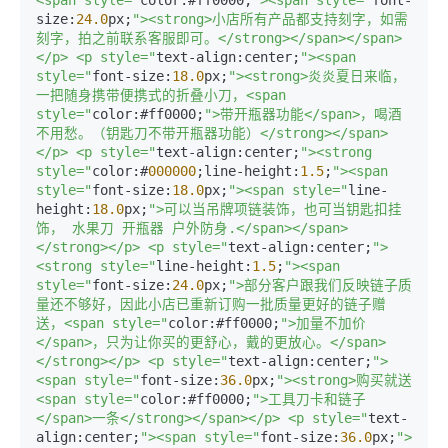
<span style="
color:#ff0000;
"><span style="
font-
size:
24.0
px;
"><strong>小店所有产品都支持刻字，如需
刻字，拍之前联系客服即可。</strong></span></span>
</p> <p style="
text-align:center;
"><span 
style="
font-size:
18.0
px;
"><strong>炎炎夏日来临，
一把随身携带便携式的折叠小刀，<span 
style="
color:#ff0000;
">带开瓶器功能</span>，喝酒
不用愁。（钥匙刀不带开瓶器功能）</strong></span>
</p> <p style="
text-align:center;
"><strong 
style="
color:#
000000
;line-height:
1.5
;
"><span 
style="
font-size:
18.0
px;
"><span style="
line-
height:
18.0
px;
">可以当吊牌项链装饰，也可当钥匙扣挂
饰， 水果刀 开瓶器 户外防身.</span></span>
</strong></p> <p style="
text-align:center;
">
<strong style="
line-height:
1.5
;
"><span 
style="
font-size:
24.0
px;
">部分客户跟我们反映链子质
量还不够好，因此小店已重新订购一批质量更好的链子赠
送，<span style="
color:#ff0000;
">加量不加价
</span>，只为让你买的更舒心，戴的更放心。</span>
</strong></p> <p style="
text-align:center;
">
<span style="
font-size:
36.0
px;
"><strong>购买就送
<span style="
color:#ff0000;
">工具刀卡和链子
</span>一条</strong></span></p> <p style="
text-
align:center;
"><span style="
font-size:
36.0
px;
">