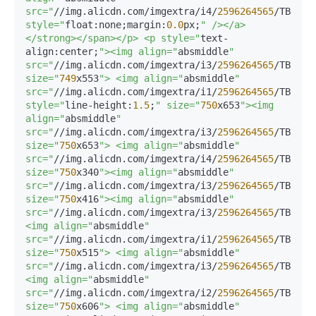
src="
//img.alicdn.com/imgextra/i4/
2596264565
/TB2Gm9
style="
float:none;margin:
0.0
px;
" /></a> 
</strong></span></p> <p style="
text-
align:center;
"><img align="
absmiddle
" 
src="
//img.alicdn.com/imgextra/i3/
2596264565
/TB28Ox
size="
749
x553
"> <img align="
absmiddle
" 
src="
//img.alicdn.com/imgextra/i1/
2596264565
/TB2.mT
style="
line-height:
1.5
;
" size="
750
x653
"><img 
align="
absmiddle
" 
src="
//img.alicdn.com/imgextra/i3/
2596264565
/TB21Ro
size="
750
x653
"> <img align="
absmiddle
" 
src="
//img.alicdn.com/imgextra/i4/
2596264565
/TB2q9C
size="
750
x340
"><img align="
absmiddle
" 
src="
//img.alicdn.com/imgextra/i3/
2596264565
/TB21EX
size="
750
x416
"><img align="
absmiddle
" 
src="
//img.alicdn.com/imgextra/i3/
2596264565
/TB2udC
<img align="
absmiddle
" 
src="
//img.alicdn.com/imgextra/i1/
2596264565
/TB2EAR
size="
750
x515
"> <img align="
absmiddle
" 
src="
//img.alicdn.com/imgextra/i3/
2596264565
/TB2ssu
<img align="
absmiddle
" 
src="
//img.alicdn.com/imgextra/i2/
2596264565
/TB2nAH
size="
750
x606
"> <img align="
absmiddle
" 