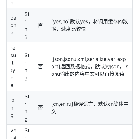
e
St
ca
ri
[yes,no]默认yes，将调用缓存的数
ch
否
n
据，速度比较快
e
g
re
su
St
[json,jsonu,xml,serialize,var_exp
lt_
ri
否
ort]返回数据格式，默认为json，js
ty
n
onu输出的内容中文可以直接阅读
p
g
e
St
la
ri
[cn,en,ru]翻译语言，默认cn简体中
n
否
n
文
g
g
ve
St
rsi
ri