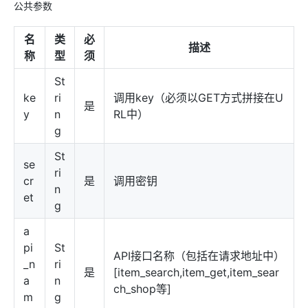
公共参数
名
类
必
描述
称
型
须
St
ke
ri
调用key（必须以GET方式拼接在U
是
y
n
RL中）
g
St
se
ri
cr
是
调用密钥
n
et
g
a
pi
St
API接口名称（包括在请求地址中）
_n
ri
是
[item_search,item_get,item_sear
a
n
ch_shop等]
m
g