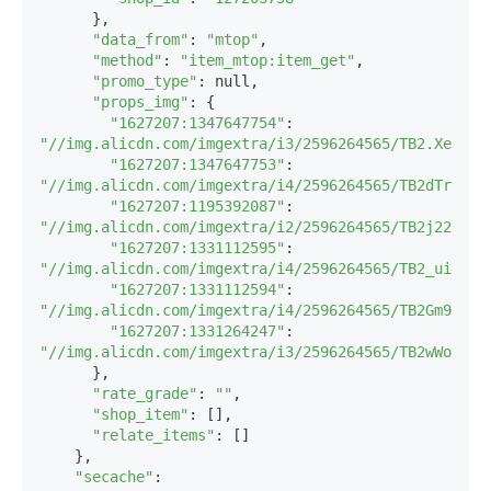
      },

"data_from"
: 
"mtop"
,

"method"
: 
"item_mtop:item_get"
,

"promo_type"
: null,

"props_img"
: {

"1627207:1347647754"
: 
"//img.alicdn.com/imgextra/i3/2596264565/TB2.XeblVX
"1627207:1347647753"
: 
"//img.alicdn.com/imgextra/i4/2596264565/TB2dTrjdVX
"1627207:1195392087"
: 
"//img.alicdn.com/imgextra/i2/2596264565/TB2j22kdVX
"1627207:1331112595"
: 
"//img.alicdn.com/imgextra/i4/2596264565/TB2_uiXnFX
"1627207:1331112594"
: 
"//img.alicdn.com/imgextra/i4/2596264565/TB2Gm9xnFX
"1627207:1331264247"
: 
"//img.alicdn.com/imgextra/i3/2596264565/TB2wWohmXX
      },

"rate_grade"
: 
""
,

"shop_item"
: [],

"relate_items"
: []

    },

"secache"
: 