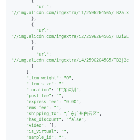
        {

"url"
: 
"//img.alicdn.com/imgextra/i1/2596264565/TB2a.x.lVX
        },

        {

"url"
: 
"//img.alicdn.com/imgextra/i2/2596264565/TB2iWE6bKZ
        },

        {

"url"
: 
"//img.alicdn.com/imgextra/i4/2596264565/TB2j2cTXib
        }

      ],

"item_weight"
: 
"0"
,

"item_size"
: 
""
,

"location"
: 
"广东深圳"
,

"post_fee"
: 
""
,

"express_fee"
: 
"0.00"
,

"ems_fee"
: 
""
,

"shipping_to"
: 
"广东广州白云区"
,

"has_discount"
: 
"false"
,

"video"
: [],

"is_virtual"
: 
""
,

"sample_id"
: 
""
,
