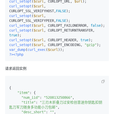
curl_setopt
(
$curl
, CURLOPT_URL, 
$url
curl_setopt
(
$curl
, 
CURLOPT_SSL_VERIFYHOST,
FALSE
curl_setopt
(
$curl
, 
CURLOPT_SSL_VERIFYPEER,
FALSE
curl_setopt
(
$curl
, CURLOPT_FAILONERROR, 
false
curl_setopt
(
$curl
, CURLOPT_RETURNTRANSFER, 
true
curl_setopt
(
$curl
, CURLOPT_HEADER, 
true
curl_setopt
(
$curl
, CURLOPT_ENCODING, 
"gzip"
var_dump
(
curl_exec
(
$curl
?>
<?php
请求返回实例
{

"item"
: {

"num_iid"
: 
"520813250866"
,

"title"
: 
"三刃木折叠刀过安检创意迷你钥匙扣钥
匙刀军刀随身多功能小刀包邮"
,

"desc_short"
: 
""
,
