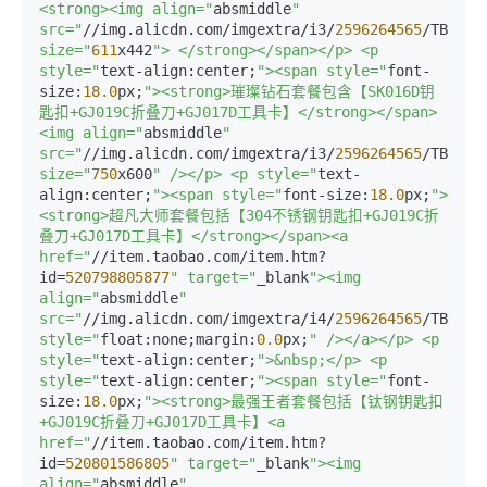
<strong><img align="
absmiddle
" 
src="
//img.alicdn.com/imgextra/i3/
2596264565
/TB2Sci
size="
611
x442
"> </strong></span></p> <p 
style="
text-align:center;
"><span style="
font-
size:
18.0
px;
"><strong>璀璨钻石套餐包含【SK016D钥
匙扣+GJ019C折叠刀+GJ017D工具卡】</strong></span>
<img align="
absmiddle
" 
src="
//img.alicdn.com/imgextra/i3/
2596264565
/TB2wWo
size="
750
x600
" /></p> <p style="
text-
align:center;
"><span style="
font-size:
18.0
px;
">
<strong>超凡大师套餐包括【304不锈钢钥匙扣+GJ019C折
叠刀+GJ017D工具卡】</strong></span><a 
href="
//item.taobao.com/item.htm?
id=
520798805877
" target="
_blank
"><img 
align="
absmiddle
" 
src="
//img.alicdn.com/imgextra/i4/
2596264565
/TB2_ui
style="
float:none;margin:
0.0
px;
" /></a></p> <p 
style="
text-align:center;
">&nbsp;</p> <p 
style="
text-align:center;
"><span style="
font-
size:
18.0
px;
"><strong>最强王者套餐包括【钛钢钥匙扣
+GJ019C折叠刀+GJ017D工具卡】<a 
href="
//item.taobao.com/item.htm?
id=
520801586805
" target="
_blank
"><img 
align="
absmiddle
" 