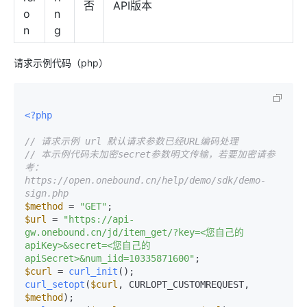
否
API版本
o
n
n
g
请求示例代码（php）
<?php
// 请求示例 url 默认请求参数已经URL编码处理
// 本示例代码未加密secret参数明文传输，若要加密请参
考：
https://open.onebound.cn/help/demo/sdk/demo-
sign.php
$method
 = 
"GET"
$url
 = 
"https://api-
gw.onebound.cn/jd/item_get/?key=<您自己的
apiKey>&secret=<您自己的
apiSecret>&num_iid=10335871600"
$curl
 = 
curl_init
curl_setopt
(
$curl
, CURLOPT_CUSTOMREQUEST, 
$method