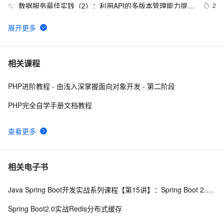
数据服务最佳实践（2）：利用API的多版本管理能力提升
2
5
API管理效率【Dataphin V3.11】
shopee API 接入说明
19
6
申请google android map api key
3
7
相关课程
PHP进阶教程 - 由浅入深掌握面向对象开发 - 第二阶段
GrayLog使用HTTP JSONPath方式调用微步在线云API
11
8
识别威胁IP
PHP完全自学手册文档教程
透过【百度地图API】分析双闭包问题
6
9
查看更多
阿里云智能视觉开放平台人脸人体API测试Demo
6
10
相关电子书
Java Spring Boot开发实战系列课程【第15讲】：Spring Boot 2.0 API与Spring REST Docs实战
Spring Boot2.0实战Redis分布式缓存