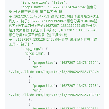
"is_promotion"
: 
"false"
,

"props_name"
: 
"1627207:1347647754:颜色分
类:长方形带开瓶器+送工具刀卡+链
子;1627207:1347647753:颜色分类:椭圆形带开瓶器+送工
具刀卡+链子;1627207:1195392087:颜色分类:GJ018X钥
匙刀+送工具刀卡+链子;1627207:1331112595:颜色分类:
超凡大师套餐【送工具卡+链子】;1627207:1331112594:
颜色分类:最强王者套餐【送工具卡+链
子】;1627207:1331264247:颜色分类:璀璨钻石套餐【送
工具卡+链子】"
,

"prop_imgs"
: {

"prop_img"
: [

          {

"properties"
: 
"1627207:1347647754"
,

"url"
: 
"//img.alicdn.com/imgextra/i3/2596264565/TB2.XeblVX
          },

          {

"properties"
: 
"1627207:1347647753"
,

"url"
: 
"//img.alicdn.com/imgextra/i4/2596264565/TB2dTrjdVX
          },

          {

"properties"
: 
"1627207:1195392087"
,
