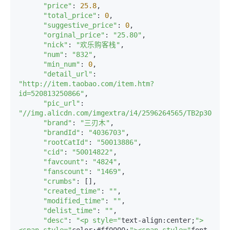
"price"
: 
25.8
,

"total_price"
: 
0
,

"suggestive_price"
: 
0
,

"orginal_price"
: 
"25.80"
,

"nick"
: 
"欢乐购客栈"
,

"num"
: 
"832"
,

"min_num"
: 
0
,

"detail_url"
: 
"http://item.taobao.com/item.htm?
id=520813250866"
,

"pic_url"
: 
"//img.alicdn.com/imgextra/i4/2596264565/TB2p30elFX
"brand"
: 
"三刃木"
,

"brandId"
: 
"4036703"
,

"rootCatId"
: 
"50013886"
,

"cid"
: 
"50014822"
,

"favcount"
: 
"4824"
,

"fanscount"
: 
"1469"
,

"crumbs"
: [],

"created_time"
: 
""
,

"modified_time"
: 
""
,

"delist_time"
: 
""
,

"desc"
: 
"<p style="
text-align:center;
">