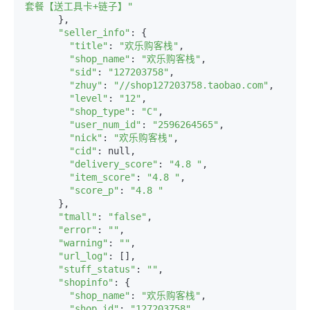
套餐【送工具卡+链子】"
      },

"seller_info"
: {

"title"
: 
"欢乐购客栈"
,

"shop_name"
: 
"欢乐购客栈"
,

"sid"
: 
"127203758"
,

"zhuy"
: 
"//shop127203758.taobao.com"
,

"level"
: 
"12"
,

"shop_type"
: 
"C"
,

"user_num_id"
: 
"2596264565"
,

"nick"
: 
"欢乐购客栈"
,

"cid"
: null,

"delivery_score"
: 
"4.8 "
,

"item_score"
: 
"4.8 "
,

"score_p"
: 
"4.8 "
      },

"tmall"
: 
"false"
,

"error"
: 
""
,

"warning"
: 
""
,

"url_log"
: [],

"stuff_status"
: 
""
,

"shopinfo"
: {

"shop_name"
: 
"欢乐购客栈"
,

"shop_id"
: 
"127203758"