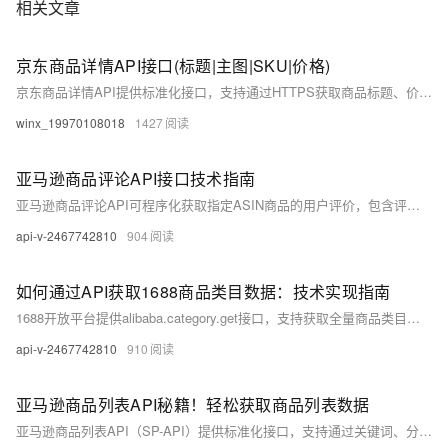
相关文章
京东商品详情API接口(标题|主图|SKU|价格)
京东商品详情API提供标准化接口，支持通过HTTPS获取商品标题、价格、库存、销量等120+字段，数据实时更新至分钟级。包含jd.item.get和jd.union.open.goods.detail.query等接口，支持批量查询200个SKU，适用于价格监控、竞品分析等电商场景。
winx_19970108018
1427
亚马逊商品评论API接口技术指南
亚马逊商品评论API可程序化获取指定ASIN商品的用户评价，包含评分、内容、时间等结构化数据。需企业认证并遵守使用协议，日调用上限500次。支持分页与排序查询，适用于竞品分析、口碑监测等场景，结合SP-API可构建完整电商数据方案。（238字）
api-v-2467742810
904
如何通过API获取1688商品类目数据：技术实现指南
1688开放平台提供alibaba.category.get接口，支持获取全量商品类目树。RESTful架构，返回JSON数据，含类目ID、名称、层级等信息。需注册账号、创建应用并授权。请求需签名认证，QPS限10次，建议缓存更新周期≥24小时。
api-v-2467742810
910
亚马逊商品列表API秘籍！轻松获取商品列表数据
亚马逊商品列表API（SP-API）提供标准化接口，支持通过关键词、分类、价格等条件搜索商品，获取ASIN、价格、销量等信息。采用OAuth 2.0认证与AWS签名，保障安全。数据以JSON格式传输，便于开发者批量获取与分析。