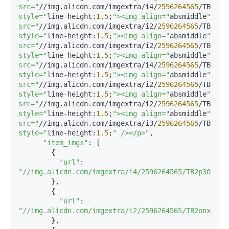
src="
//img.alicdn.com/imgextra/i4/
2596264565
/TB2dLY
style="
line-height:
1.5
;
"><img align="
absmiddle
" 
src="
//img.alicdn.com/imgextra/i2/
2596264565
/TB2H1_
style="
line-height:
1.5
;
"><img align="
absmiddle
" 
src="
//img.alicdn.com/imgextra/i2/
2596264565
/TB2eBz
style="
line-height:
1.5
;
"><img align="
absmiddle
" 
src="
//img.alicdn.com/imgextra/i4/
2596264565
/TB2dOT
style="
line-height:
1.5
;
"><img align="
absmiddle
" 
src="
//img.alicdn.com/imgextra/i2/
2596264565
/TB2fK2
style="
line-height:
1.5
;
"><img align="
absmiddle
" 
src="
//img.alicdn.com/imgextra/i2/
2596264565
/TB29zj
style="
line-height:
1.5
;
"><img align="
absmiddle
" 
src="
//img.alicdn.com/imgextra/i3/
2596264565
/TB2i7r
style="
line-height:
1.5
;
" /></p>"
,

"item_imgs"
: [

        {

"url"
: 
"//img.alicdn.com/imgextra/i4/2596264565/TB2p30elFX
        },

        {

"url"
: 
"//img.alicdn.com/imgextra/i2/2596264565/TB2onxRlVX
        },
