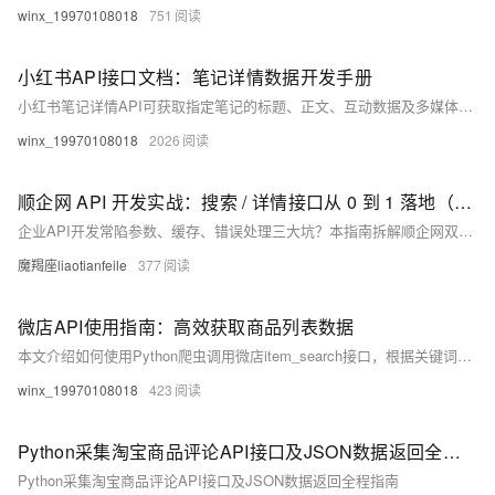
winx_19970108018
751
小红书API接口文档：笔记详情数据开发手册
小红书笔记详情API可获取指定笔记的标题、正文、互动数据及多媒体资源，支持字段筛选与评论加载。通过note_id和access_token发起GET/POST请求，配合签名验证，广泛用于内容分析与营销优化。
winx_19970108018
2026
顺企网 API 开发实战：搜索 / 详情接口从 0 到 1 落地（附 Elasticsearch 优化 + 错误速查）
企业API开发常陷参数、缓存、错误处理三大坑？本指南拆解顺企网双接口全流程，涵盖搜索优化、签名验证、限流应对，附可复用代码与错误速查表，助你2小时高效搞定开发，提升响应速度与稳定性。
魔羯座liaotianfeile
377
微店API使用指南：高效获取商品列表数据
本文介绍如何使用Python爬虫调用微店item_search接口，根据关键词搜索商品并获取商品列表数据，涵盖请求方式、JSON数据解析、分页参数设置及筛选排序功能，适用于电商数据分析与竞品研究。
winx_19970108018
423
Python采集淘宝商品评论API接口及JSON数据返回全程指南
Python采集淘宝商品评论API接口及JSON数据返回全程指南