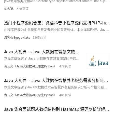
java调用服务报错415 Content type ‘application/octet-stream‘ not supported
刘大猫.
570
热门小程序源码合集：微信抖音小程序源码支持PHP/Java/uni-app完整项目实践指南
小程序已成为企业获客与开发者创业的重要载体。本文详解PHP、Java、uni-app三大技术栈在电商、工具、服务类小程序中的源码应用，提供从开发到部署的全流程指南，并分享选型避坑与商业化落地策略，助力开发者高效构建稳定可扩展项目。
游客4v3gpgavlizks
2365
Java 大视界 -- Java 大数据在智慧文旅旅游景区游客情感分析与服务改进中的应用实践（226）
本篇文章探讨了 Java 大数据在智慧文旅景区中的创新应用，重点分析了如何通过数据采集、情感分析与可视化等技术，挖掘游客情感需求，进而优化景区服务。文章结合实际案例，展示了 Java 在数据处理与智能推荐等方面的强大能力，为文旅行业的智慧化升级提供了可行路径。
青云交（Java大数据AI云原生Python）
472
Java 大视界 -- Java 大数据在智慧养老服务需求分析与个性化服务匹配中的应用（186）
本篇文章探讨了Java大数据技术在智慧养老服务需求分析与个性化服务匹配中的应用。通过整合老年人健康数据与行为数据，结合机器学习与推荐算法，实现对老年人健康风险的预测及个性化服务推荐，提升养老服务的智能化与精准化水平，助力智慧养老高质量发展。
青云交（Java大数据AI云原生Python）
401
Java 集合面试题从数据结构到 HashMap 源码剖析详解及长尾考点梳理