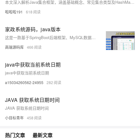
本文深入解析Java集合框架，涵盖基础概念、常见集合类型及HashMap的底层数据结构与源码实现。从Collection、Map到Iterator接口，逐一剖析其特性与应用场景。重点解读HashMap在JDK1.7与1.8中的数据结构演变，包括数组+链表+红黑树优化，以及put方法和扩容机制的实现细节。结合订单管理与用户权限管理等实际案例，展示集合框架的应用价值，助你全面掌握相关知识，轻松应对面试与开发需求。
啦啦啦191
618
家政系统源码，java版本
这是一款基于SpringBoot后端框架、MySQL数据库及Uniapp移动端开发的家政预约上门服务系统。
高端源码库
466
java中获取当前系统日期
java中获取当前系统日期
a15034260562-24955
282
JAVA 获取系统日期时间
JAVA 获取系统日期时间
小目标青年
458
热门文章
最新文章