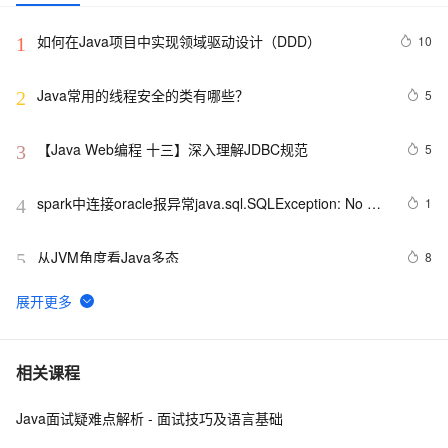
如何在Java项目中实现领域驱动设计（DDD）
10
1
Java常用的线程安全的类有哪些？
5
2
【Java Web编程 十三】深入理解JDBC规范
5
3
spark中连接oracle报异常java.sql.SQLException: No 
1
4
suitable driver
从JVM角度看Java多态
8
5
WebKit  上的JS直接使用Java Bean
578
6
Java 图书管理系统详解
7
7
相关课程
Java面试疑难点解析 - 面试技巧及语言基础
Java线程：新特征-原子量
719
8