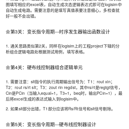
图填写相应的excel表，自动生成次态逻辑表达式即可在logisim中
自动生成电路。需要注意的是填写真值表要注意细心，多检查就
好一般不会出错。
🌼第3关：变长指令周期---时序发生器输出函数设计
1. 通关思路类似第2关，同样在logisim上的工程project下辖的分
析组合逻辑电路处根据测试用例，填写表格。
🌼第4关：硬布线控制器组合逻辑单元
1. 需要注意：slt指令的执行周期输出信号为：T1：rout xin；
T2：rout rs/rt slt；T3：zout rin regdst，其中rs/rt是regtgt信号，
Cin是PCin（当输入equal=1，T3=1，beq时，输出PCin=1），最
后将excel生成的表达式输入到logisim中。
2. 如果slt部分出错，T1部分应该将Rs/Rt信号和slt信号剔除。
🌼第5关：变长指令周期---硬布线控制器设计