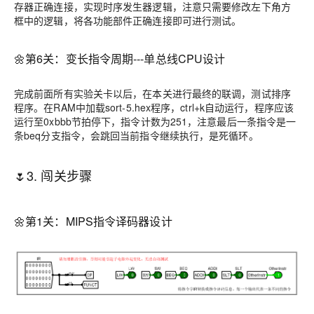
存器正确连接，实现时序发生器逻辑，注意只需要修改左下角方
框中的逻辑，将各功能部件正确连接即可进行测试。
🌼第6关：变长指令周期---单总线CPU设计
完成前面所有实验关卡以后，在本关进行最终的联调，测试排序
程序。在RAM中加载sort-5.hex程序，ctrl+k自动运行，程序应该
运行至0xbbb节拍停下，指令计数为251，注意最后一条指令是一
条beq分支指令，会跳回当前指令继续执行，是死循环。
🌷3. 闯关步骤
🌼第1关：MIPS指令译码器设计