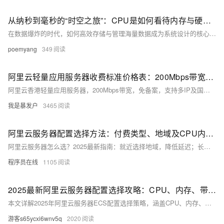
从纳秒到毫秒的“时空之旅”：CPU是如何看待内存与硬盘的？
在数据爆炸的时代，如何高效存储与管理海量数据成为系统设计的核心挑战。本文从计算机存储体系结构出发，解析B+树、LSM树与Kafka日志结构在不同数据库中的应用与优化策略，帮助你深入理解高性能存储背后的原理。
poemyang
349
阿里云轻量应用服务器收费标准价格表：200Mbps带宽、CPU内存及存储配置详解
阿里云香港轻量应用服务器，200Mbps带宽，免备案，支持多IP及国际线路，月租25元起，年付享8.5折优惠，适用于网站、应用等多种场景。
我是暴发户
3465
阿里云服务器配置选择方法：付费类型、地域及CPU内存配置全解析
阿里云服务器怎么选？2025最新指南：就近选择地域，降低延迟；长期使用选包年包月，短期灵活选按量付费；企业选2核4G5M仅199元/年，个人选2核2G3M低至99元/年，高性价比爆款推荐，轻松上云。
程序员在线
1105
2025最新阿里云服务器配置选择攻略：CPU、内存、带宽与系统盘全解析
本文详解2025年阿里云服务器ECS配置选择策略，涵盖CPU、内存、带宽与系统盘推荐，助你根据业务需求精准选型，提升性能与性价比。
游客s65ycxi6wnv5q
2020