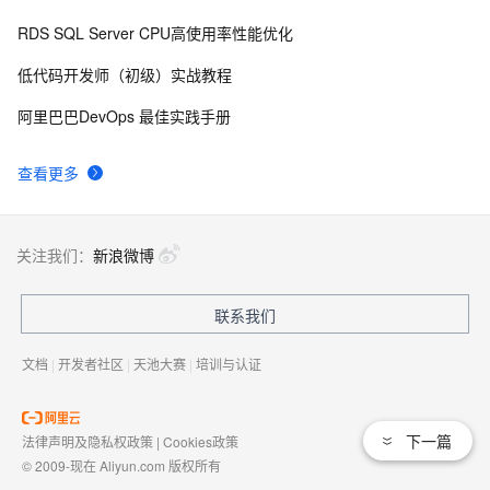
RDS SQL Server CPU高使用率性能优化
解决(ARM64-ARMV8)嵌入式Linux系统下X264编码提
2
8
示：libx264 ：use cpu capability none！
低代码开发师（初级）实战教程
CPU简介（2）内部结构简析
493
9
阿里巴巴DevOps 最佳实践手册
2024阿里云幻兽帕鲁/Palworld服务器价格表(CPU/内存/
6
10
查看更多
带宽/磁盘收费标准)
关注我们：
新浪微博
联系我们
文档
|
开发者社区
|
天池大赛
|
培训与认证
下一篇
法律声明及隐私权政策
|
Cookies政策
© 2009-现在 Aliyun.com 版权所有
增值电信业务经营许可证：
浙B2-20080101