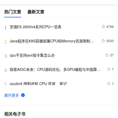
热门文章
最新文章
至强E5-2600v4系列CPU一览表
4796
1
Java程序在K8S容器部署CPU和Memory资源限制相
5533
2
关设置
cpu不支持avx指令集怎么办
27
3
探索AIGC未来：CPU源码优化、多GPU编程与中国算力
7
4
瓶颈与发展
cpulimit 限制进程 CPU 资源 _ 笔记
1
5
cpu分析利器 — async-profiler
3
6
linux下查看cpu、内存和硬盘大小
9
7
相关电子书