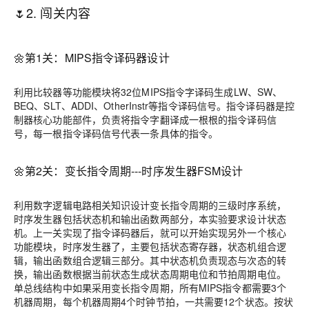
🌷2. 闯关内容
🌼第1关：MIPS指令译码器设计
利用比较器等功能模块将32位MIPS指令字译码生成LW、SW、
BEQ、SLT、ADDI、OtherInstr等指令译码信号。指令译码器是控
制器核心功能部件，负责将指令字翻译成一根根的指令译码信
号，每一根指令译码信号代表一条具体的指令。
🌼第2关：变长指令周期---时序发生器FSM设计
利用数字逻辑电路相关知识设计变长指令周期的三级时序系统，
时序发生器包括状态机和输出函数两部分，本实验要求设计状态
机。上一关实现了指令译码器后，就可以开始实现另外一个核心
功能模块，时序发生器了，主要包括状态寄存器，状态机组合逻
辑，输出函数组合逻辑三部分。其中状态机负责现态与次态的转
换，输出函数根据当前状态生成状态周期电位和节拍周期电位。
单总线结构中如果采用变长指令周期，所有MIPS指令都需要3个
机器周期，每个机器周期4个时钟节拍，一共需要12个状态。按状