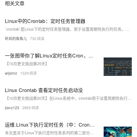
相关文章
Linux中的Crontab：定时任务管理器
`crontab`是Linux下的定时任务管理器，用于设置周期性执行的任务。用户可以通过`crontab -l`查看任务，`crontab -e`编辑，`crontab -r`删除任务。任务格式为：`* * * * * command`，分别代表分钟、小时、日期、月份、星期，例如`30 10 * * * /path/to/script.sh`。注意确保命令有执行权限，处理环境变量，并关注日志文件 `/var/log/syslog` 或 `/var/log/cron`。学会使用`crontab`能有效自动化Linux系统的日常任务。
听风的鱼鱼儿
730
一张图带你了解Linux定时任务Cron，收藏！
【10月更文挑战第25天】
wljslmz
1529
Linux Crontab 查看定时任务启动没
【10月更文挑战第20天】在Linux系统中，crontab用于设置周期性执行的任务。查看当前用户的Crontab任务列表，使用`crontab -l`；查看所有用户任务，使用`sudo crontab -l`或指定用户`sudo crontab -u username -l`。
jianz123
2865
运维.Linux下执行定时任务（中：Cron的常用替代方案）
本文是关于Linux下执行定时任务系列的第二部分，主要探讨除了Cron之外的常用替代方案。介绍了Systemd Timers、Anacron及at命令三种工具，它们分别适用于不同场景下的定时任务需求。文章详细分析了每种工具的特点、工作原理、基本使用方法及其高级功能，并对比了它们各自的优缺点，帮助读者根据实际情况选择最适合的定时任务解决方案。此外，还提供了指向具体实例和进一步阅读材料的链接。