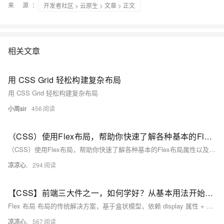
来 源：
开发者社区
>
云原生
>
文章
> 正文
相关文章
用 CSS Grid 轻松构建复杂布局
用 CSS Grid 轻松构建复杂布局
小周sir
456
（CSS）使用Flex布局，帮助你快速了解各种基本的Flex布局属性以及帮你让元素快速达到布局中的指定位置！
（CSS）使用Flex布局，帮助你快速了解各种基本的Flex布局属性以及帮你让元素快速达到布局中的指定位置！
凉凉心.
294
【CSS】前端三大件之一，如何学好？从基本用法开始吧！（六）：全方面分析css的Flex布局，从纵、横两个坐标开始进行居中、两端等元素分布模式；刨析元素间隔、排序模式等
Flex 布局 布局的传统解决方案，基于盒状模型，依赖 display 属性 + position属性 + float属性。它对于那些特殊布局非常不方便，比如，垂直居中就不容易实现。 2009年，W3C 提出了一种新的方案----Flex 布局，可以简便、完整、响应式地实现各种页面布局。目前，它已经得到了所有浏览器的支持，这意味着，现在就能很安全地使用这项功能。 一、Flex 布局是什么？ Flex 是 Flexible Box 的缩写，意为"弹性布局"，用来为盒状模型提供最大的灵活性。
凉凉心.
567