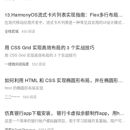
13.HarmonyOS流式卡片列表实现指南：Flex多行布局详解
在现代移动应用开发中，流式卡片列表是一种常见且实用的UI设计模式。它能够自适应屏幕宽度，在有限空间内高效展示多个内容项。本教程将详细讲解如何使用HarmonyOS的ArkUI框架中的Flex组件实现一个灵活的流式卡片列表，重点关注多行布局与对齐策略的应用。
全栈若城
450
用 CSS Grid 实现高效布局的 3 个实战技巧
用 CSS Grid 实现高效布局的 3 个实战技巧
一缕微风绕指柔
552
如何利用 HTML 和 CSS 实现椭圆形布局，并在椭圆形路径上渲染可点击座位？
html 的椭圆形布局实现
二二*一一
560
仿真银行app下载安装， 银行卡虚拟余额制作app，用html+css+js实现逼真娱乐工具
这是一个简单的银行账户模拟器项目，用于学习前端开发基础。用户可进行存款、取款操作，所有数据存储于浏览器内存中
游客ib7xsk7hcucuo
3353