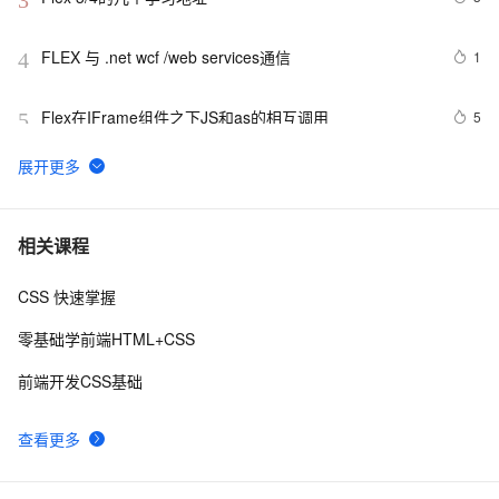
3
FLEX 与 .net wcf /web services通信
1
4
Flex在IFrame组件之下JS和as的相互调用
5
5
Flash/Flex学习笔记(28)：动态文本的滚动控制
9
6
Flash/Flex学习笔记(9)：ActionScript3.0与Javascript的
2
7
相关课程
相互调用
CSS 快速掌握
Flash/Flex学习笔记(11)：如何检测摄像头是否被占用
591
8
零基础学前端HTML+CSS
Flex4的可视化显示对象
624
9
前端开发CSS基础
Flex结合java实现一个登录功能
1
10
查看更多