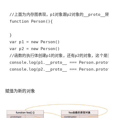
console.log(p2.__proto__ === Person.prototype
赋值为新的对象