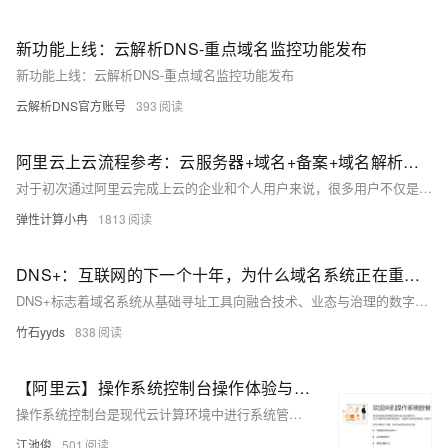
新功能上线：云解析DNS-重点域名监控功能发布
新功能上线：云解析DNS-重点域名监控功能发布
云解析DNS官方账号
393
阿里云上云流程参考：云服务器+域名+备案+域名解析绑定，全流程图文详解
对于初次通过阿里云完成上云的企业和个人用户来说，很多用户不仅是需要选购云服务器，同时还需要注册域名以及完成备案和域名的解析相关流程，从而实现网站的上线。本文将以上云操作流程为核心，结合阿里云的活动政策与用户系统梳理云服务器选购、域名注册、备案申请及域名绑定四大关键环节，以供用户完成线上业务部署做出参考。
弹性计算小冉
1813
DNS+：互联网的下一个十年，为什么域名系统正在重新定义数字生态？ ——解读《“DNS+”发展白皮书（2023）》
DNS+标志着域名系统从基础寻址工具向融合技术、业态与治理的数字生态中枢转变。通过与IPv6、AI和区块链结合，DNS实现了智能调度、加密传输等新功能，支持工业互联网、Web3及万物互联场景。当前，中国IPv6用户达7.6亿，全球DNSSEC支持率三年增长80%，展现了其快速发展态势。然而，DNS+仍面临安全威胁、技术普惠瓶颈及生态协同挑战。未来，需推动零信任DNS模型、加强威胁情报共享，并加速标准制定，以筑牢数字时代网络根基，实现更安全、高效的数字生态建设。
竹石yyds
838
【阿里云】操作系统控制台操作体验与性能评测全解析
操作系统控制台是现代云计算环境中进行系统管理和运维的重要工具，提供系统概览、诊断、观测、管理等功能，支持API、SDK、CLI等管理方式。通过创建角色、系统配置和组件安装等操作，用户可以高效管理云端资源，提升操作系统的使用效率和稳定性。尤其适合需要高效管理操作系统的用户及学习云计算、网络管理的学生。建议增强自定义功能、优化性能报告和完善文档支持，以进一步提升用户体验。
江池俊
501