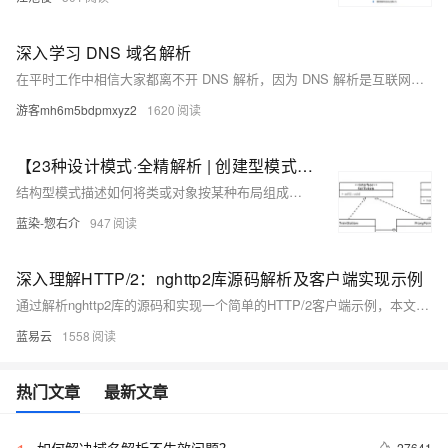
深入学习 DNS 域名解析
在平时工作中相信大家都离不开 DNS 解析，因为 DNS 解析是互联网访问的第一步，无论是使用笔记本浏览器访问网络还是打开手机APP的时候，访问网络资源的第一步必然要经过DNS解析流程。
游客mh6m5bdpmxyz2
1620
【23种设计模式·全精解析 | 创建型模式篇】5种创建型模式的结构概述、实现、优缺点、扩展、使用场景、源码解析
结构型模式描述如何将类或对象按某种布局组成更大的结构。它分为类结构型模式和对象结构型模式，前者采用继承机制来组织接口和类，后者釆用组合或聚合来组合对象。由于组合关系或聚合关系比继承关系耦合度低，满足“合成复用原则”，所以对象结构型模式比类结构型模式具有更大的灵活性。 结构型模式分为以下 7 种： • 代理模式 • 适配器模式 • 装饰者模式 • 桥接模式 • 外观模式 • 组合模式 • 享元模式
蓝染-惣右介
947
深入理解HTTP/2：nghttp2库源码解析及客户端实现示例
通过解析nghttp2库的源码和实现一个简单的HTTP/2客户端示例，本文详细介绍了HTTP/2的关键特性和nghttp2的核心实现。了解这些内容可以帮助开发者更好地理解HTTP/2协议，提高Web应用的性能和用户体验。对于实际开发中的应用，可以根据需要进一步优化和扩展代码，以满足具体需求。
蓝易云
1558
热门文章
最新文章
如何解决域名解析不生效问题？
27641