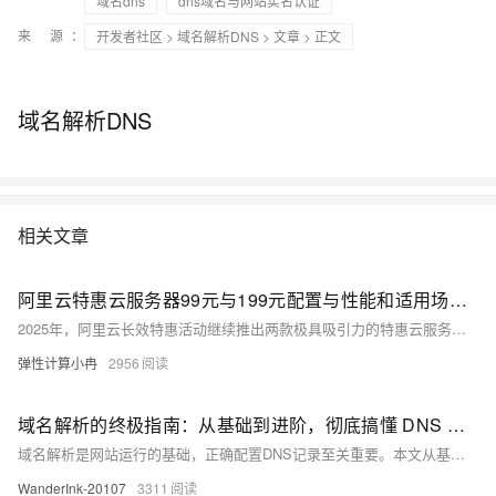
域名dns
dns域名与网站实名认证
来 源：
开发者社区
>
域名解析DNS
>
文章
> 正文
域名解析DNS
相关文章
阿里云特惠云服务器99元与199元配置与性能和适用场景解析：高性价比之选
2025年，阿里云长效特惠活动继续推出两款极具吸引力的特惠云服务器套餐：99元1年的经济型e实例2核2G云服务器和199元1年的通用算力型u1实例2核4G云服务器。这两款云服务器不仅价格亲民，而且性能稳定可靠，为入门级用户和普通企业级用户提供了理想的选择。本文将对这两款云服务器进行深度剖析，包括配置介绍、实例规格、使用场景、性能表现以及购买策略等方面，帮助用户更好地了解这两款云服务器，以供参考和选择。
弹性计算小冉
2956
域名解析的终极指南：从基础到进阶，彻底搞懂 DNS 记录
域名解析是网站运行的基础，正确配置DNS记录至关重要。本文从基础到进阶全面解析DNS知识，涵盖A、AAAA、CNAME、MX、TXT、CAA等常见记录类型及其应用场景。通过学习，你将了解DNS的工作原理，掌握如何优化域名配置，确保网站与邮件服务高效运行。无论搭建个人博客还是企业官网，本文都能助你轻松搞定域名解析！
WanderInk-20107
3311