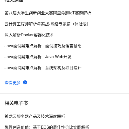
External-DNS的多集群Service DNS实践
阿里云邮箱域名解析设置要求
9764
10
第八届大学生创新创业大赛阿里命题IoT赛题解析
云计算工程师解析与实战-网络专家篇（体验版）
深入解析Docker容器化技术
Java面试疑难点解析 - 面试技巧及语言基础
Java面试疑难点解析 - Java Web开发
Java面试疑难点解析 - 系统架构及项目设计
查看更多
相关电子书
神龙云服务器产品及技术深度解析
弹性创造价值：基于ECS的最佳性价比实践解析