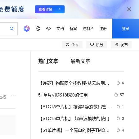
文档
备案
控制台
注册
登录
个人
积分
发布
验
作计划
器
AI 活动
专业服务
服务伙伴合作计划
开发者社区
加入我们
产品动态
服务平台百炼
阿里云 OPC 创新助力计划
热门文章
最新文章
一站式生成采购清单，支持单品或批量购买
io：打造专属 AI 语音助手
S产品伙伴计划（繁花）
峰会
CS
造的大模型服务与应用开发平台
一句话生成原生可编辑精美 PPT 文稿
AI 生产力先锋
Al MaaS 服务伙伴赋能合作
域名
博文
Careers
至高可申请百万元
Qwen3.8-Max 模型上线
开启高性价比 AI 编程新体验
弹性可伸缩的云计算服务
Qwen-Audio-3.0-Realtime 端到端实时语音角色扮演
输入一句话想法, 轻松生成专业的 PPT
先锋实践拓展 AI 生产力的边界
Token 补贴，五大权
计划
海大会
伙伴信用分合作计划
商标
问答
社会招聘
【连载】物联网全栈教程-从云端到设
6
益加速 OPC 成功
eek-V4-Pro
SS
一键部署幻兽帕鲁游戏服务器
飞天发布时刻
HOT
Open Search 向量检索版支
划
备案
电子书
校园招聘
备（十二）---最简单的单片机上云方
pSeek-V4-Pro
视频创作，一键激活电商全链路生产力
稳定、安全、高性价比、高性能的云存储服务
一键购买专属联机服务器，轻松开启游戏
所见，即是所愿
持视频检索 Pipeline 功能
更多支持
51单片机DS18B20的使用
57
版权
法！
划
公司注册
镜像站
视频生成
语音识别与合成
专属 QwenPaw
漫剧工坊：一站式动画创作平台
AI 实训营
HOT
应用身份服务 (IDaaS)
【STC15单片机】按键&静态数码管显
1
合作伙伴培训与认证
划
上云迁移
站生成，高效打造优质广告素材
全接入的云上超级电脑
从聊天伙伴进化为能主动干活的本地数字员工
快速生产连贯的高质量长漫剧
从基础到进阶，Agent 创客手把手教你
OpenClaw 管理能力上线
示0~9
lScope
我要反馈
e-1.1-T2V
Qwen3-TTS-Flash
【STC15单片机】 超声波模块的使用
3
查询合作伙伴
n Alibaba Cloud ISV 合作
代维服务
建企业门户网站
10 分钟搭建微信、支付宝小程序
MaxCompute MaxFrame 提
畅细腻的高质量视频
离线语音合成大模型，多语言方言自适应，低延迟高稳定
创新加速
【51单片机】一个简单的例子TMOD
ope
登录合作伙伴管理后台
4
我要建议
站，无忧落地极速上线
以可视化方式快速构建移动和 PC 门户网站
国内短信简单易用，安全可靠，秒级触达，全球覆盖200+国家和地区。
高效部署网站，快速应用到小程序
供自动弹性内存功能
＆TCON带你永远理解【（不）可位