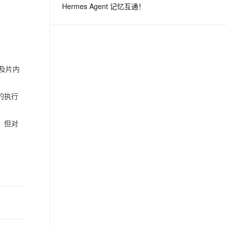
Hermes Agent 记忆互通！
息提取
与 AI 智能体进行实时音视频通话
从文本、图片、视频中提取结构化的属性信息
构建支持视频理解的 AI 音视频实时通话应用
t.diy 一步搞定创意建站
构建大模型应用的安全防护体系
及片内
通过自然语言交互简化开发流程,全栈开发支持
通过阿里云安全产品对 AI 应用进行安全防护
的执行
，但对