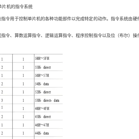
Deepseek-v4-pro
HappyHors
同享
万小智 AI 建站低至 15元/月
Qoder CN
AI 短剧/漫剧
云原生数据库 
快递物流查询
WordPress
单片机的指令系统
成为服务伙
高校合作
点，立即开启云上创新
覆盖公网/内网、递归/权威、移动APP等全场景解析服务
送.CN域名，送备案服务码
基于千问大模型等，支持代码智能生成、研发智能问答
AI助力短剧
态智能体模型
旗舰 MoE 大模型，百万上下文与顶尖推理能力
图生视频，流
Ubuntu
些指令用于控制单片机的各种功能部件以完成特定的动作。指令系统由硬
服务生态伙伴
云工开物
企业应用
Works
Night Plan 支持 Qwen 3.8-Max
云原生大数据计算服务 MaxCompute
AI 办公
容器服务 Kub
NEW
GLM-5.2
Wan2.7-T
Red Hat
30+ 款产品免费体验
Data Agent 驱动的一站式 Data+AI 开发治理平台
夜间 5 折，Qwen/Meoo/TokenPlan 客户专享
面向分析的企业级SaaS模式云数据仓库
AI智能应用
提供一站式管
科研合作
送指令、算数运算指令、逻辑运算指令、程序控制指令以及位（布尔）操
视觉 Coding、空间感知、多模态思考等全面升级
1M上下文，专为长程任务能力而生
ERP
堂（旗舰版）
SUSE
智能客服
CRM
防护产品
2个月
自动承接线索
建站小程序
OA 办公系统
AI 应用构建
大模型原生
力提升
财税管理
模板建站
Qoder
大模型服务平台百炼-应用模版
HOT
NEW
面向真实软件
个人版上线、团队版降价；千问3.8-Max首发发尝鲜
丰富多元化的应用模版和解决方案
400电话
定制建站
万有无界
大模型服务平台百炼-智能体
方案
广告营销
模板小程序
的模型效果
灵活可视化地构建企业级 Agent
定制小程序
秒悟
人工智能平台 PAI
APP 开发
云端极速 AI 
新一代 AI 视频生成模型，深度适配广告营销等场景
AI Native 的算法工程平台，一站式完成建模、训练、推理服务部署
建站系统