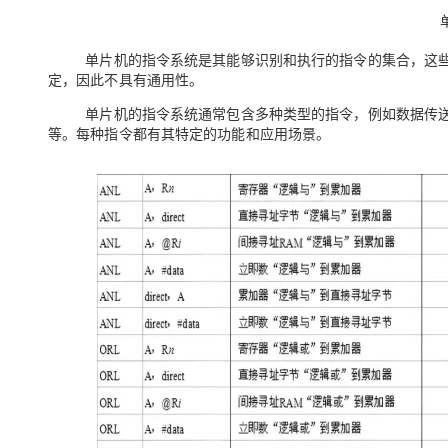
存储
天池大赛
Qwen3.7-Plus
云解析DNS
解决方案免费试用 新老
电子合同
最高领取价值200元试用
能看、能想、能动手的多模
安全
网络与CDN
AI 算法大赛
畅捷通
单片机的指令系统是其能够识别和执行的指令的集合，这
大数据开发治理平台 Data
AI 产品 免费试用
网络
定，因此不具有通用性。
安全
云开发大赛
Qwen3-VL-Plus
Tableau 订阅
1亿+ 大模型 tokens 和 
单片机的指令系统通常包含多种类型的指令，例如数据传
可观测
入门学习赛
中间件
AI空中课堂在线直播课
等。每种指令都有其特定的功能和应用场景。
云防火墙
140+云产品 免费试用
上云与迁云
云原生的云上边界网络安全
产品新客免费试用，最长1
数据库
生态解决方案
大模型服务
企业出海
大模型ACA认证体验
大数据计算
助力企业全员 AI 认知与能
行业生态解决方案
千问AI平台-Token Plan
政企业务
媒体服务
开发者生态解决方案
企业服务与云通信
千问AI平台-模型体验
AI 开发和 AI 应用解决
在线体验全尺寸、多种模态
域名与网站
Happy 系列大模型
终端用户计算
Serverless
开发工具