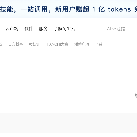
云市场
伙伴
服务
了解阿里云
践
官方博客
考认证
TIANCHI大赛
活动广场
下载
AI 特惠
数据与 API
成为产品伙伴
企业增值服务
最佳实践
价格计算器
AI 场景体
基础软件
产品伙伴合
阿里云认证
市场活动
配置报价
大模型
自助选配和估算价格
新方式
睿译宝，AI翻译排版一步到位
智启 AI 普惠权益
产品生态集成认证中心
企业支持计划
云上春晚
域名与网站
千问官方 MaaS 平台，为开发者和 Agent 而生，新用户赠送 1 亿 + tokens 额度
Qwen Aud
AI Coding
阿里云Maa
2026 阿里云
云服务器 E
为企业打
数据集
Windows
大模型认证
模型
NEW
NEW
交付可用成果
值低价云产品抢先购
上传文档即自动完成翻译和格式还原
至高享 1亿+免费 tokens，加速 Al 应用落地
提供智能易用的域名与建站服务
智能编程，一键
安全可靠、
产品生态伙伴
专家技术服务
云上奥运之旅
弹性计算合作
阿里云中企出
手机三要素
宝塔 Linux
全部认证
价格优势
有专属领域专家
GLM-5.2：长任务时代开源旗舰模型
阿里云 OPC 创新助力计划
千问大模型
即刻拥有 DeepS
AI 电商营销
对象存储 O
大模型
产品生态伙伴工作台
企业增值服务台
云栖战略参考
云存储合作计
云栖大会
身份实名认证
CentOS
训练营
推动算力普惠，释放技术红利
最高返9万
多领域专家智能体,一键组建 AI 虚拟交付团队
快速构建应用程序和网站，即刻迈出上云第一步
至高百万元 Token 补贴，加速一人公司成长
多元化、高性能、安全可靠的大模型服务
真正可用的 1M 上下文,一次完成代码全链路开发
轻松解锁专属 Dee
从图文生成到
云上的中国
数据库合作计
活动全景
短信
Docker
图片和
站式影视创作平台
Hermes Agent，打造自进化智能体
Token Plan 模型订阅计划
数字证书管理服务（原SSL证书）
5 分钟轻松部署
AI 广告创作
无影云电脑
企业成长
NEW
信息公告
看见新力量
云网络合作计
OCR 文字识别
JAVA
证享300元代金券
可视化编排打通从文字构思到成片全链路闭环
全托管，含MySQL、PostgreSQL、SQL Server、MariaDB多引擎
自主进化，持久记忆，越用越聪明
Qwen3.8-Max 首发尝鲜，限时加量 10 倍，夜间低至2折
实现全站HTTPS，呈现可信的WEB访问
图文、视频一
随时随地安
魔搭 Mode
Kimi-K3
HappyHors
NEW
loud
服务实践
官网公告
金融模力时刻
Salesforce O
版
发票查验
全能环境
Claude Code + GStack 打造工程团队
千问办公，限时限量积分加倍
Qoder
低代码高效构
AI 建站
短信服务
型
NEW
作计划
Kimi 最新旗舰模型，长程编程与推理利器
让文字生成流
计划
创新中心
魔搭 ModelSc
健康状态
理服务
让AI从“聊天伙伴”进化为能干活的“数字员工”
安装技能 GStack，拥有专属 AI 工程团队
你的AI工作搭子，覆盖日常办公高频场景
面向真实软件的智能体编程平台
0 代码专业建
客户案例
天气预报查询
操作系统
态合作计划