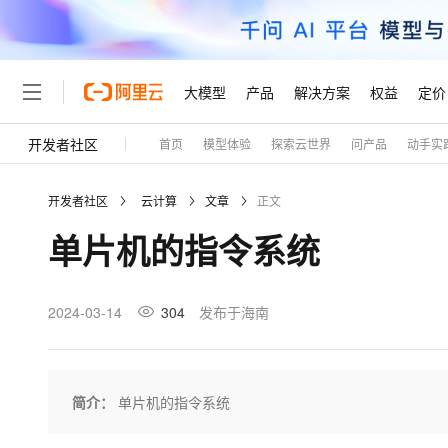
大模型
产品
解决方案
权益
定价
开发者社区
首页
模型体验
探索云世界
问产品
动手实
大模型
产品
解决方案
权益
定价
云市场
伙伴
服务
了解阿里云
精选产品
精选解决方案
普惠上云
产品定价
精选商城
成为销售伙伴
售前咨询
为什么选择阿里云
千问AI平台
开发者社区
云计算
文章
正文
了解云产品的定价详情
大模型服务平台百炼
千问办公，解锁你的工作
普惠上云 官方力荐
分销伙伴
在线服务
网站建设
什么是云计算
大
单片机的指令系统
大模型服务与应用平台
企业级Agent产品，直接
云服务器38元/年起，超
咨询伙伴
多端小程序
技术领先
云上成本管理
售后服务
轻量应用服务器
Agency Agents：拥
官方推荐返现计划
大模型
精选产品
精选解决方案
Salesforce 国际版订阅
稳定可靠
管理和优化成本
推荐新用户得奖励，单订单
销售伙伴合作计划
2024-03-14
304
发布于海南
自助服务
友盟天域
安全合规
人工智能与机器学习
AI
文本生成
云数据库 RDS
HappyHorse 打造一
云工开物
无影生态合作计划
在线服务
观测云
分析师报告
高校专属算力普惠，学生认
计算
互联网应用开发
Qwen3.8-Max
HOT
Salesforce On Alibaba C
工单服务
Tuya 物联网平台阿里云
研究报告与白皮书
人工智能平台 PAI
快速拥有专属 OpenClaw
简介：
单片机的指令系统
大模
Consulting Partner 合
大数据
容器
智能体时代全能旗舰模型
免费试用
短信专区
一站式AI开发、训练和推
蓝凌 OA
AI 大模型销售与服务生
现代化应用