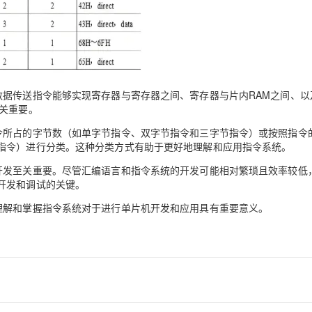
AI 应用
10分钟微调：让0.6B模型媲美235B模
多模态数据信
型
依托云原生高可用架构,实现Dify私有化部署
用1%尺寸在特定领域达到大模型90%以上效果
一个 AI 助手
超强辅助，Bol
据传送指令能够实现寄存器与寄存器之间、寄存器与片内RAM之间、以
即刻拥有 DeepSeek-R1 满血版
在企业官网、通讯软件中为客户提供 AI 客服
关重要。
多种方案随心选，轻松解锁专属 DeepSeek
令所占的字节数（如单字节指令、双字节指令和三字节指令）或按照指令
指令）进行分类。这种分类方式有助于更好地理解和应用指令系统。
开发至关重要。尽管汇编语言和指令系统的开发可能相对繁琐且效率较低
开发和调试的关键。
理解和掌握指令系统对于进行单片机开发和应用具有重要意义。