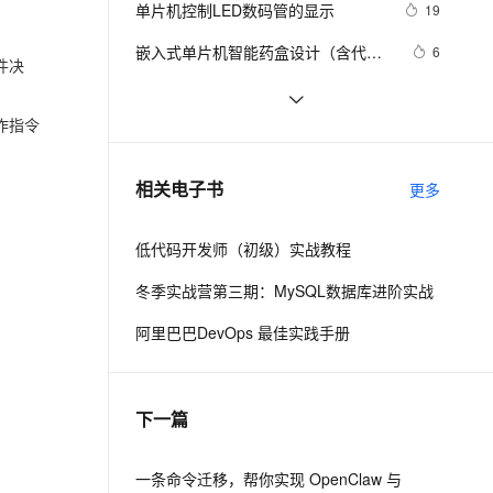
安全
单片机控制LED数码管的显示
我要投诉
e-1.1-I2V
Cosyvoice-V3-Flash
19
PolarDB
上云场景组合购
Milvus 弹性伸缩功能新增节
寻址】
伴
漫剧创作，剧本、分镜、视频高效生成
100%兼容MySQL、PostgreSQL，兼容Oracle，支持集中和分布式
覆盖90%+业务场景，专享组合折扣价
点支持范围
畅自然，细节丰富
高表现力语音合成大模型，语音克隆听感自然
VPN
嵌入式单片机智能药盒设计（含代
6
件决
码）
ernetes 版 ACK
云聚AI 严选权益
AI 原生数据库服务发布
SSL 证书
基于单片机的红绿黄灯设计（单片机
10
2V
Fun-ASR
，一键激活高效办公新体验
理容器应用的 K8s 服务
精选AI产品，从模型到应用全链提效
Agent 数据网关
实验交通灯设计）
作指令
文戏情感细腻自然，动作戏激烈拳拳到肉，实现更强表演能力
支持中英文自由切换，具备更强的噪声鲁棒性
堡垒机
【51单片机】花式流水灯
17
AI 用量加速计划
云原生数据库 PolarDB
防火墙
、识别商机，让客服更高效、服务更出色。
[51单片机] EEPROM 24c02 + 数码管 
新老同享，达量后返
Agentic Database 发布
3
相关电子书
更多
+ 中断 [统计开机次数]
主机安全
应用
低代码开发师（初级）实战教程
千问办公
NEW
AI 应用及服务市场
的智能体编程平台
一站式AI生产力平台
冬季实战营第三期：MySQL数据库进阶实战
AI 应用
伶鹊
阿里巴巴DevOps 最佳实践手册
企业级人与Agent协作平台，接入和调度多个数字员工
智能客服平台，对话机器人、对话分析、智能外呼
大模型
大模型服务平台百炼 - 全妙
自然语言处理
下一篇
应用创作平台
多模态内容创作工具，已接入 DeepSeek
数据标注
机器学习
一条命令迁移，帮你实现 OpenClaw 与