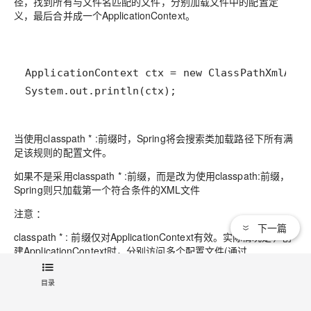
径，找到所有与文件名匹配的文件，分别加载文件中的配置定
义，最后合并成一个ApplicationContext。
System.out.println(ctx);
当使用classpath * :前缀时，Spring将会搜索类加载路径下所有满
足该规则的配置文件。
如果不是采用classpath * :前缀，而是改为使用classpath:前缀，
Spring则只加载第一个符合条件的XML文件
注意 ：
下一篇
classpath * : 前缀仅对ApplicationContext有效。实际情况是，创
建ApplicationContext时，分别访问多个配置文件(通过
ClassLoader的getResource方法实现)。因此，classpath * :前缀
不可用于Resource。
目录
使用三：通配符其他使用