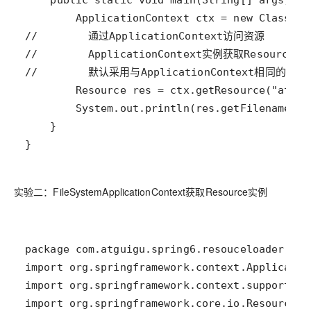
}
实验二：FileSystemApplicationContext获取Resource实例