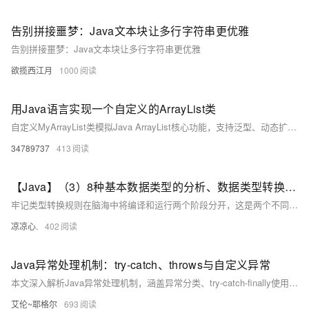
告别拼接噩梦：Java文本块让多行字符串更优雅
告别拼接噩梦：Java文本块让多行字符串更优雅
欲揽西江月
1000
用Java语言实现一个自定义的ArrayList类
自定义MyArrayList类模拟Java ArrayList核心功能，支持泛型、动态扩容（1.5倍）、增删改查及越界检查，底层用Object数组实现，适合学习动态数组原理。
34789737
413
【Java】（3）8种基本数据类型的分析、数据类型转换规则、转义字符的列举
牢记类型转换规则在脑海中将编译和运行两个阶段分开，这是两个不同的阶段，不要弄混！
凉凉心.
402
Java异常处理机制：try-catch、throws与自定义异常
本文深入解析Java异常处理机制，涵盖异常分类、try-catch-finally使用、throw与throws区别、自定义异常及最佳实践，助你写出更健壮、清晰的代码，提升Java编程能力。
艾伦~耶格尔
693