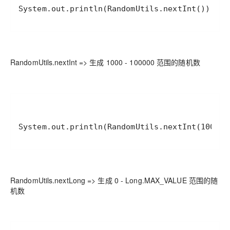
System.out.println(RandomUtils.nextInt());
RandomUtils.nextInt => 生成 1000 - 100000 范围的随机数
System.out.println(RandomUtils.nextInt(1000, 
RandomUtils.nextLong => 生成 0 - Long.MAX_VALUE 范围的随
机数