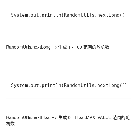
System.out.println(RandomUtils.nextLong());
RandomUtils.nextLong => 生成 1 - 100 范围的随机数
System.out.println(RandomUtils.nextLong(1l, 1
RandomUtils.nextFloat => 生成 0 - Float.MAX_VALUE 范围的随
机数