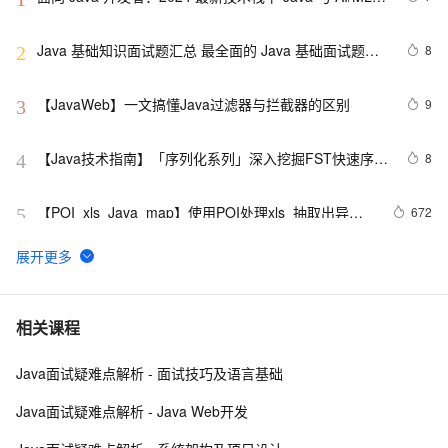
融合的实操详尽指南
Java 基础知识面试题汇总 最全面的 Java 基础面试题整
8
2
理
【JavaWeb】一文搞懂Java过滤器与拦截器的区别
9
3
【Java技术指南】「序列化系列」深入挖掘FST快速序列
8
4
化压缩内存的利器的特性和原理 
【POI  xls  Java  map】使用POI处理xls  抽取出异常
672
5
信息  --java1.8Group by    ---map迭代  --  设置单元格
高度
Java 注解 阐释 hibernate ORM
3
6
java 中的多线程   内部类实现 数据共享 和 Runnable实
7
7
相关课程
现数据共享
Java面试疑难点解析 - 面试技巧及语言基础
Java程序利用main函数中args参数实现参数的传递
12
8
Java面试疑难点解析 - Java Web开发
GitHub 星标 115k+的 Java 教程，超级硬核！下载量突
7
9