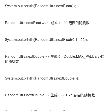
System.out.println(RandomUtils.nextFloat());
RandomUtils.nextFloat => 生成 0.1 - 99 范围的随机数
System.out.println(RandomUtils.nextFloat(0.1f, 99));
RandomUtils.nextDouble => 生成 0 - Double.MAX_VALUE 范围
的随机数
System.out.println(RandomUtils.nextDouble());
RandomUtils.nextDouble => 生成 0.001 - 1 范围的随机数