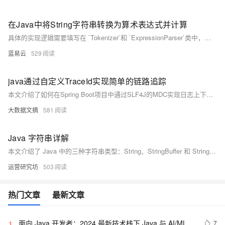
在Java中将String字符串转换为算术表达式并计算
具体的实现逻辑需要填写在 `Tokenizer`和 `ExpressionParser`类中，这里只提供了大概的框架。在实际实现时 `Tokenizer`应该提供分词逻辑，把输入的字符串转换成Token序列。而 `ExpressionParser`应当通过递归下降的方式依次解析
蓝易云
529
java通过自定义TraceId实现简单的链路追踪
本文介绍了如何在Spring Boot项目中通过SLF4J的MDC实现日志上下文traceId追踪。内容涵盖依赖配置、拦截器实现、网关与服务间调用的traceId传递、多线程环境下的上下文同步，以及logback日志格式配置。适用于小型微服务架构的链路追踪，便于排查复杂调用场景中的问题。
大数据文摘
581
Java 字符串详解
本文介绍了 Java 中的三种字符串类型：String、StringBuffer 和 StringBuilder，详细讲解了它们的区别与使用场景。String 是不可变的字符串常量，线程安全但操作效率较低；StringBuffer 是可变的字符串缓冲区，线程安全但性能稍逊；StringBuilder 同样是可变的字符串缓冲区，但非线程安全，性能更高。文章还列举了三者的常用方法，并总结了它们在不同环境下的适用情况及执行速度对比。
运营研究坊
503
热门文章
最新文章
面向 Java 开发者：2024 最新技术栈下 Java 与 AI/ML 
7
1