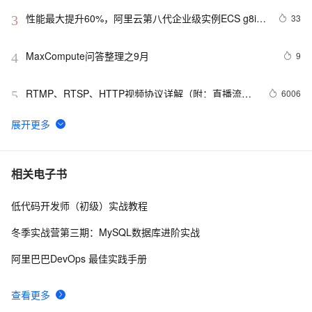
性能最大提升60%，阿里云第八代企业级实例ECS g8i正
33
3
式上线
MaxCompute问答整理之9月
9
4
RTMP、RTSP、HTTP视频协议详解（附：直播流地
6006
5
址、播放软件）
【YOLOv8改进 - 注意力机制】Triplet Attention：轻量有
4
6
效的三元注意力
Python PIL远程命令执行漏洞复现(CVE-2017-8291 
11
7
相关电子书
CVE-2017-8291)
低代码开发师（初级）实战教程
新年快乐 ~
1
8
冬季实战营第三期：MySQL数据库进阶实战
50个优秀的名片设计作品欣赏
578
9
阿里巴巴DevOps 最佳实践手册
WebBrowser控件使用详解
590
10
查看更多