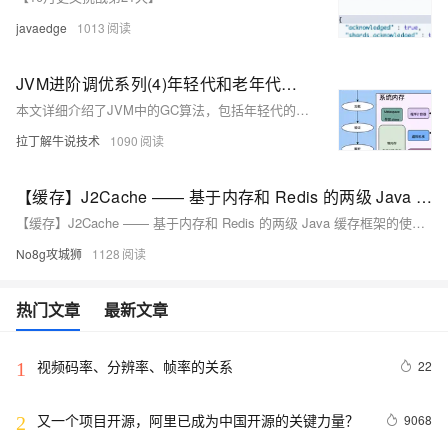
javaedge
1013
JVM进阶调优系列(4)年轻代和老年代采用什么GC算法回收?
本文详细介绍了JVM中的GC算法，包括年轻代的复制算法和老年代的标记-整理算法。复制算法适用于年轻代，因其高效且能避免内存碎片；标记-整理算法则用于老年代，虽然效率较低，但能有效解决内存碎片问题。文章还解释了这两种算法的具体过程及其优缺点，并简要提及了其他GC算法。
拉丁解牛说技术
1090
【缓存】J2Cache —— 基于内存和 Redis 的两级 Java 缓存框架的使用方法
【缓存】J2Cache —— 基于内存和 Redis 的两级 Java 缓存框架的使用方法
No8g攻城狮
1128
热门文章
最新文章
视频码率、分辨率、帧率的关系
22
1
又一个项目开源，阿里已成为中国开源的关键力量？
9068
2