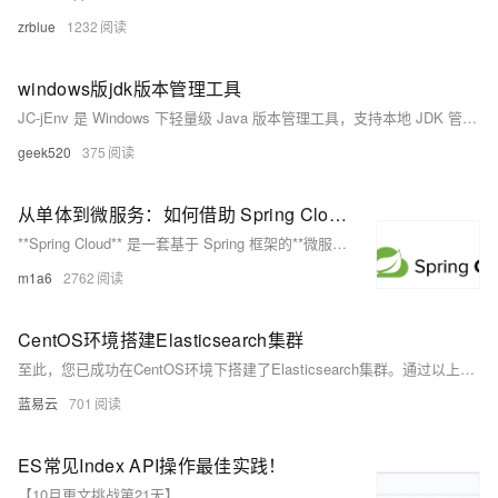
zrblue
1232
windows版jdk版本管理工具
JC-jEnv 是 Windows 下轻量级 Java 版本管理工具，支持本地 JDK 管理、远程一键安装（如 `jvms install 21.0.4`）、快速切换（`jvms switch`）及项目级版本隔离，操作简洁，无需手动配环境变量。
geek520
375
从单体到微服务：如何借助 Spring Cloud 实现架构转型
**Spring Cloud** 是一套基于 Spring 框架的**微服务架构解决方案**，它提供了一系列的工具和组件，帮助开发者快速构建分布式系统，尤其是微服务架构。
m1a6
2762
CentOS环境搭建Elasticsearch集群
至此，您已成功在CentOS环境下搭建了Elasticsearch集群。通过以上介绍和步骤，相信您对部署Elasticsearch集群有了充分的了解。最后祝您在使用Elasticsearch集群的过程中顺利开展工作！
蓝易云
701
ES常见Index API操作最佳实践！
【10月更文挑战第21天】