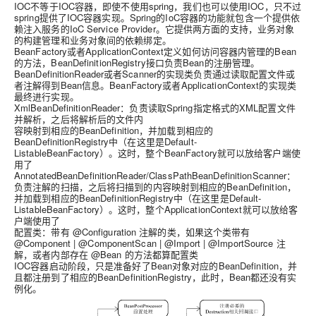
IOC不等于IOC容器，即使不使用spring，我们也可以使用IOC，只不过
spring提供了IOC容器实现。Spring的IoC容器的功能就包含一个提供依
赖注入服务的IoC Service Provider。它提供两方面的支持，业务对象
的构建管理和业务对象间的依赖绑定。
BeanFactory或者ApplicationContext定义如何访问容器内管理的Bean
的方法，BeanDefinitionRegistry接口负责Bean的注册管理。
BeanDefinitionReader或者Scanner的实现类负责通过读取配置文件或
者注解得到Bean信息。BeanFactory或者ApplicationContext的实现类
最终进行实现。
XmlBeanDefinitionReader：负责读取Spring指定格式的XML配置文件
并解析，之后将解析后的文件内
容映射到相应的BeanDefinition，并加载到相应的
BeanDefinitionRegistry中（在这里是Default-
ListableBeanFactory）。这时，整个BeanFactory就可以放给客户端使
用了
AnnotatedBeanDefinitionReader/ClassPathBeanDefinitionScanner：
负责注解的扫描，之后将扫描到的内容映射到相应的BeanDefinition，
并加载到相应的BeanDefinitionRegistry中（在这里是Default-
ListableBeanFactory）。这时，整个ApplicationContext就可以放给客
户端使用了
配置类：带有 @Configuration 注解的类，如果这个类带有
@Component | @ComponentScan | @Import | @ImportSource 注
解，或者内部存在 @Bean 的方法都算配置类
IOC容器启动阶段，只是准备好了Bean对象对应的BeanDefinition，并
且都注册到了相应的BeanDefinitionRegistry，此时，Bean都还没有实
例化。