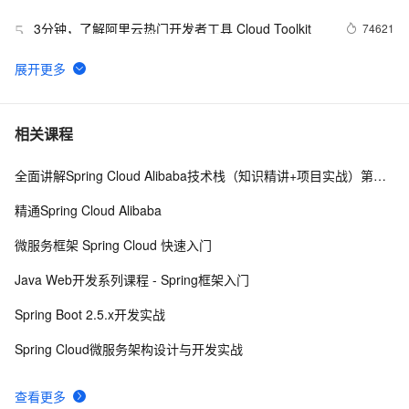
3分钟，了解阿里云热门开发者工具 Cloud Toolkit
74621
5
Docker学习路线图 (持续更新中)
61962
6
当 Kubernetes 遇到阿里云
52017
7
相关课程
全面讲解Spring Cloud Alibaba技术栈（知识精讲+项目实战）第四阶段
基于Docker容器的，Jenkins、GitLab构建持续集成
48080
8
CI
精通Spring Cloud Alibaba
谈谈 Docker Volume 之权限管理（一）
43501
9
微服务框架 Spring Cloud 快速入门
使用阿里云容器服务Jenkins 2.0实现持续集成之
37077
10
Java Web开发系列课程 - Spring框架入门
Pipeline篇(updated on 2016.12.23)
Spring Boot 2.5.x开发实战
Spring Cloud微服务架构设计与开发实战
查看更多