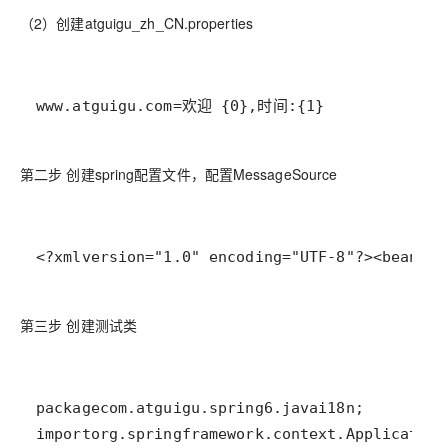
（2）创建atguigu_zh_CN.properties
www
.
atguigu
.
com
=
欢迎
 {
0
},
时间
:{
1
}
第二步 创建spring配置文件，配置MessageSource
<?xml
version="1.0" encoding="UTF-8"?>
<
beans
xm
第三步 创建测试类
package
com
.
atguigu
.
spring6
.
javai18n
import
org
.
springframework
.
context
.
Application