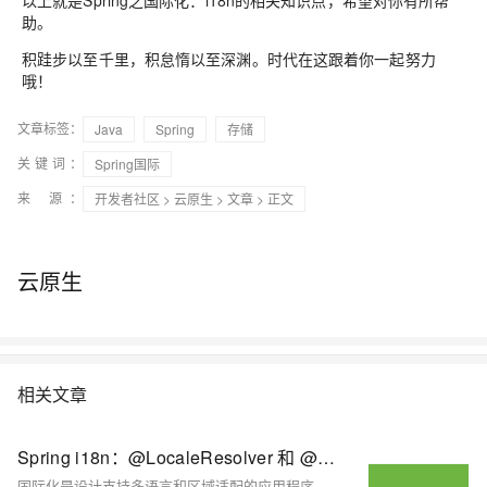
以上就是Spring之国际化：i18n的相关知识点，希望对你有所帮
助。
积跬步以至千里，积怠惰以至深渊。时代在这跟着你一起努力
哦！
文章标签：
Java
Spring
存储
关键词：
Spring国际
来 源：
开发者社区
>
云原生
>
文章
> 正文
云原生
相关文章
Spring i18n：@LocaleResolver 和 @RequestToViewName 指南
国际化是设计支持多语言和区域适配的应用程序的关键，有助于扩大市场覆盖、提升用户体验。Spring 提供了丰富的内置支持，如 `MessageSource`、`LocaleResolver` 和 `RequestToViewNameTranslator`，帮助开发者高效实现多语言切换和区域设置管理。通过结合 `@LocaleResolver` 识别用户语言环境，并配合 `@RequestToViewNameTranslator` 动态渲染视图，可构建高度本地化、灵活且用户友好的全球应用。