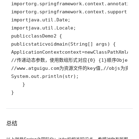
import
org
.
springframework
.
context
.
annotation
.
import
org
.
springframework
.
context
.
support
.
Cla
import
java
.
util
.
Date
import
java
.
util
.
Locale
public
class
Demo2
public
static
void
main
(
String
[] 
args
ApplicationContext
context
=
new
ClassPathXmlAppl
//传递动态参数，使用数组形式对应{0} {1}顺序
Object
[]
//www.atguigu.com为资源文件的key值,
//objs为资源
System
.
out
.
println
(
str
}
总结