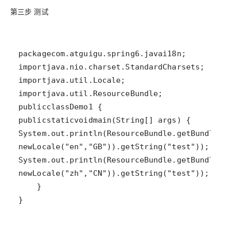
第三步 测试
package
com
.
atguigu
.
spring6
.
javai18n
import
java
.
nio
.
charset
.
StandardCharsets
import
java
.
util
.
Locale
import
java
.
util
.
ResourceBundle
public
class
Demo1
public
static
void
main
(
String
[] 
args
System
.
out
.
println
(
ResourceBundle
.
getBundle
(
"
new
Locale
(
"en"
,
"GB"
)).
getString
(
"test"
System
.
out
.
println
(
ResourceBundle
.
getBundle
(
"
new
Locale
(
"zh"
,
"CN"
)).
getString
(
"test"
}