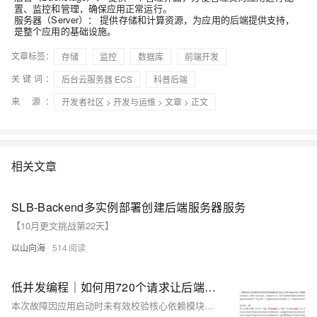
置、监控和管理，确保应用正常运行。
服务器（Server）： 提供存储和计算资源，为应用的后端提供支持，
是整个应用的基础设施。
文章标签：
存储
监控
数据库
前端开发
关键词：
后台云服务器 ECS
科普后端
来 源：
开发者社区
>
开发与运维
>
文章
> 正文
相关文章
SLB-Backend多实例部署创建后端服务器服务
【10月更文挑战第22天】
以山向海
514
低并发编程｜如何用720个请求让后端服务器瘫痪
本次故障因应用启动时未有效校验核心依赖模块初始化异常，导致后续请求处理中抛出无法捕获的错误，引发线程阻塞，最终耗尽HSF线程池，服务不可用。排查发现类初始化失败且异常未被正确处理，结合线程无限等待问题，确认为依赖初始化异常与流处理中断所致。修复措施包括加强启动校验、捕获Throwable及设置合理超时。总结指出，系统稳定性需从细节入手，防微杜渐，避免连锁故障。