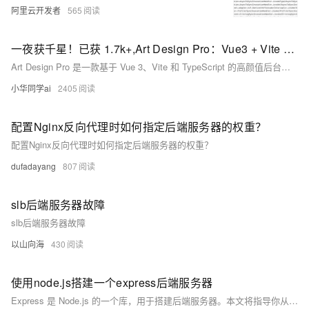
阿里云开发者
565
一夜获千星！已获 1.7k+,Art Design Pro：Vue3 + Vite + TypeScript 打造的高颜值管理系统模板，这个让后端小哥直呼救命的后台系统
Art Design Pro 是一款基于 Vue 3、Vite 和 TypeScript 的高颜值后台管理系统模板，已获 1.7k+ 星标。项目专注于用户体验与视觉设计，支持主题切换、多语言、权限管理及图表展示等功能，内置常用业务组件，便于快速搭建现代化管理界面。其技术栈先进，开发体验流畅，适配多设备，满足企业级应用需求。项目地址：[GitHub](https://github.com/Daymychen/art-design-pro)。
小华同学ai
2405
配置Nginx反向代理时如何指定后端服务器的权重？
配置Nginx反向代理时如何指定后端服务器的权重？
dufadayang
807
slb后端服务器故障
slb后端服务器故障
以山向海
430
使用node.js搭建一个express后端服务器
Express 是 Node.js 的一个库，用于搭建后端服务器。本文将指导你从零开始构建一个简易的 Express 服务器，包括项目初始化、代码编写、服务启动与项目结构优化。通过创建 handler 和 router 文件夹分离路由和处理逻辑，使项目更清晰易维护。最后，通过 Postman 测试确保服务正常运行。