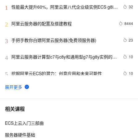
性能最大提升60%，阿里云第八代企业级实例ECS g8i正
32
1
式上线
阿里云服务器的配置及搭建教程
8444
2
手把手教你白嫖阿里云服务器(免费领服务器)
23
3
阿里云服务器计算型c7与c8y和通用型g7与g8y实例的区
10
4
别与选择参考
挖掘阿里云ECS的潜力：创意应用和未来可能性
10
5
阿里云2核4G配置服务器可选实例及收费价格参考
7
6
卖爆了！阿里云99元服务器新老用户同享，续费不涨
10
7
相关课程
价！
ECS上云入门三部曲
百度搜索：蓝易云 ，Linux Debian11服务器安装SSH，
6
8
创建新用户并允许SSH远程登录，及SSH安全登录配置！
服务器硬件基础