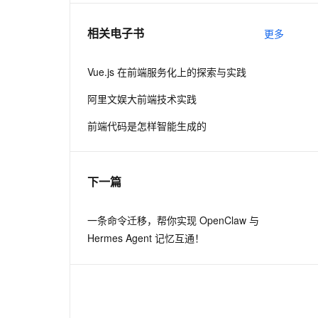
相关电子书
更多
息提取
与 AI 智能体进行实时音视频通话
从文本、图片、视频中提取结构化的属性信息
构建支持视频理解的 AI 音视频实时通话应用
Vue.js 在前端服务化上的探索与实践
t.diy 一步搞定创意建站
构建大模型应用的安全防护体系
阿里文娱大前端技术实践
通过自然语言交互简化开发流程,全栈开发支持
通过阿里云安全产品对 AI 应用进行安全防护
前端代码是怎样智能生成的
下一篇
一条命令迁移，帮你实现 OpenClaw 与
Hermes Agent 记忆互通！