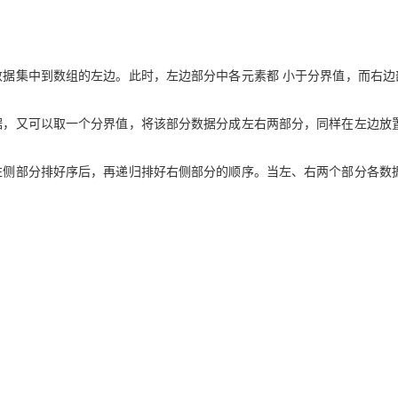
Deepseek-v4-pro
HappyHors
同享
万小智 AI 建站低至 15元/月
Qoder CN
AI 短剧/漫剧
云原生数据库 
：
快递物流查询
WordPress
成为服务伙
高校合作
点，立即开启云上创新
覆盖公网/内网、递归/权威、移动APP等全场景解析服务
送.CN域名，送备案服务码
基于千问大模型等，支持代码智能生成、研发智能问答
AI助力短剧
态智能体模型
旗舰 MoE 大模型，百万上下文与顶尖推理能力
图生视频，流
。
Ubuntu
服务生态伙伴
云工开物
企业应用
Works
Night Plan 支持 Qwen 3.8-Max
云原生大数据计算服务 MaxCompute
AI 办公
容器服务 Kub
NEW
的数据集中到数组的左边。此时，左边部分中各元素都 小于分界值，而右边
GLM-5.2
Wan2.7-T
Red Hat
30+ 款产品免费体验
Data Agent 驱动的一站式 Data+AI 开发治理平台
夜间 5 折，Qwen/Meoo/TokenPlan 客户专享
面向分析的企业级SaaS模式云数据仓库
AI智能应用
提供一站式管
科研合作
视觉 Coding、空间感知、多模态思考等全面升级
1M上下文，专为长程任务能力而生
ERP
堂（旗舰版）
SUSE
数据，又可以取一个分界值，将该部分数据分成左右两部分，同样在左边放
智能客服
CRM
防护产品
2个月
自动承接线索
建站小程序
OA 办公系统
AI 应用构建
大模型原生
将左侧部分排好序后，再递归排好右侧部分的顺序。当左、右两个部分各数
力提升
财税管理
模板建站
Qoder
大模型服务平台百炼-应用模版
HOT
NEW
面向真实软件
个人版上线、团队版降价；千问3.8-Max首发发尝鲜
丰富多元化的应用模版和解决方案
400电话
定制建站
万有无界
大模型服务平台百炼-智能体
方案
广告营销
模板小程序
的模型效果
灵活可视化地构建企业级 Agent
定制小程序
秒悟
人工智能平台 PAI
APP 开发
云端极速 AI 
新一代 AI 视频生成模型，深度适配广告营销等场景
AI Native 的算法工程平台，一站式完成建模、训练、推理服务部署
建站系统