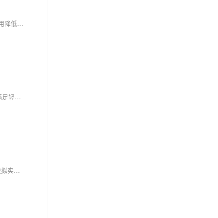
布隆过滤器以低内存、高效率特性，解决企业上网监控系统对百万级恶意URL实时检测与动态更新的难题，通过概率性判断实现毫秒级过滤，内存占用降低96%，适配大规模场景需求。
红黑树凭借O(log n)高效插入、删除与查询特性，适配电脑管控软件对进程优先级动态调度的高并发需求。其自平衡机制保障系统稳定，低内存占用满足轻量化部署，显著优于传统数组或链表方案，是实现关键进程资源优先分配的理想选择。
本文探讨图结构在局域网监控系统中的应用，通过Node.js实现设备拓扑建模、路径分析与故障定位，提升网络可视化、可追溯性与运维效率，结合模拟实验验证其高效性与准确性。