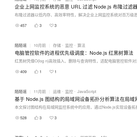
企业上网监控系统的恶意 URL 过滤 Node.js 布隆过滤
457
3
3
陌陌谣
|
10月前
|
存储
监控
算法
电脑管控软件的进程优先级调度：Node.js 红黑树算法
409
1
1
陌陌谣
|
11月前
|
运维
监控
JavaScript
基于 Node.js 图结构的局域网设备拓扑分析算法在
528
3
3