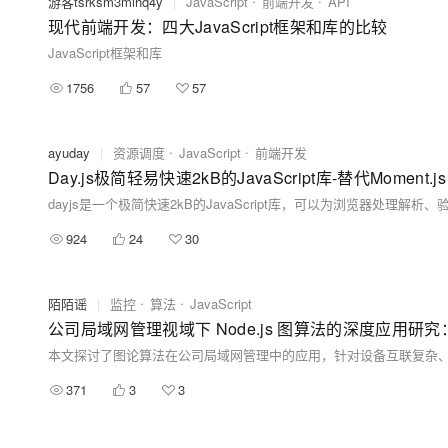
游客tsrksm3mlhq4y
|
JavaScript
前端开发
API
现代前端开发：四大JavaScript框架和库的比较
JavaScript框架和库
1756
57
57
ayuday
|
资源调度
JavaScript
前端开发
Day.js极简轻易快速2kB的JavaScript库-替代Moment.js
924
24
30
陌陌谣
|
监控
算法
JavaScript
公司局域网管理视域下 Node.js 图算法的深度应用
371
3
3