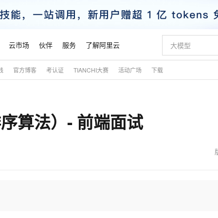
云市场
伙伴
服务
了解阿里云
践
官方博客
考认证
TIANCHI大赛
活动广场
下载
AI 特惠
数据与 API
成为产品伙伴
企业增值服务
最佳实践
价格计算器
AI 场景体
基础软件
产品伙伴合
阿里云认证
市场活动
配置报价
大模型
自助选配和估算价格
步到位
智启 AI 普惠权益
产品生态集成认证中心
企业支持计划
云上春晚
域名与网站
Qwen Audio：打造专属 AI 语音助手
千问官方 MaaS 平台，为开发者和 Agent 而生，新用户赠送 1 亿 + tokens 额度
一句话生成原生
AI Coding
阿里云Maa
2026 阿里云
云服务器 E
为企业打
数据集
Windows
大模型认证
模型
NEW
NEW
速排序算法）- 前端面试
格式还原
值低价云产品抢先购
至高享 1亿+免费 tokens，加速 Al 应用落地
提供智能易用的域名与建站服务
Qwen-Audio-3.0-Realtime 端到端实时语音角色扮演
输入一句话想法,
智能编程，一键
安全可靠、
产品生态伙伴
专家技术服务
云上奥运之旅
弹性计算合作
阿里云中企出
手机三要素
宝塔 Linux
全部认证
价格优势
开源旗舰模型
即刻拥有 DeepSeek-V4-Pro
阿里云 OPC 创新助力计划
千问大模型
一键部署幻兽
AI 电商营销
对象存储 O
大模型
产品生态伙伴工作台
企业增值服务台
云栖战略参考
云存储合作计
云栖大会
身份实名认证
CentOS
训练营
推动算力普惠，释放技术红利
最高返9万
真正可用的 1M 上下文,一次完成代码全链路开发
快速构建应用程序和网站，即刻迈出上云第一步
轻松解锁专属 DeepSeek-V4-Pro
至高百万元 Token 补贴，加速一人公司成长
多元化、高性能、安全可靠的大模型服务
一键购买专属
从图文生成到
云上的中国
数据库合作计
活动全景
短信
Docker
图片和
自进化智能体
5 分钟轻松部署专属 QwenPaw
Token Plan 模型订阅计划
数字证书管理服务（原SSL证书）
高效搭建 AI
AI 广告创作
无影云电脑
企业成长
NEW
HOT
信息公告
看见新力量
云网络合作计
OCR 文字识别
JAVA
越聪明
证享300元代金券
全托管，含MySQL、PostgreSQL、SQL Server、MariaDB多引擎
Qwen3.8-Max 首发尝鲜，限时加量 10 倍，夜间低至2折
实现全站 HTTPS，呈现可信的 Web 访问
从聊天伙伴进化为能主动干活的本地数字员工
图文、视频一
随时随地安
魔搭 Mode
Kimi-K3
HappyHors
NEW
loud
服务实践
官网公告
金融模力时刻
Salesforce O
版
发票查验
全能环境
Claude Code + GStack 打造工程团队
千问办公，限时限量积分加倍
Qoder
低代码高效构
AI 建站
短信服务
型
NEW
作计划
Kimi 最新旗舰模型，长程编程与推理利器
让文字生成流
计划
创新中心
魔搭 ModelSc
健康状态
理服务
让AI从“聊天伙伴”进化为能干活的“数字员工”
安装技能 GStack，拥有专属 AI 工程团队
你的AI工作搭子，覆盖日常办公高频场景
面向真实软件的智能体编程平台
0 代码专业建
客户案例
天气预报查询
操作系统
态合作计划