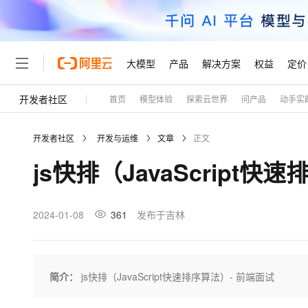
大模型
产品
解决方案
权益
定价
开发者社区
首页
模型体验
探索云世界
问产品
动手实
大模型
产品
解决方案
权益
定价
云市场
伙伴
服务
了解阿里云
精选产品
精选解决方案
普惠上云
产品定价
精选商城
成为销售伙伴
售前咨询
为什么选择阿里云
千问AI平台
开发者社区
开发与运维
文章
正文
了解云产品的定价详情
大模型服务平台百炼
睿译宝，AI翻译排版一
普惠上云 官方力荐
分销伙伴
在线服务
网站建设
什么是云计算
大
js快排（JavaScript快
大模型服务与应用平台
上传文档即自动完成翻译和
云服务器38元/年起，超
咨询伙伴
多端小程序
技术领先
云上成本管理
售后服务
轻量应用服务器
GLM-5.2：长任务时代
官方推荐返现计划
大模型
精选产品
精选解决方案
Salesforce 国际版订阅
稳定可靠
管理和优化成本
推荐新用户得奖励，单订单
销售伙伴合作计划
2024-01-08
361
发布于吉林
自助服务
友盟天域
安全合规
人工智能与机器学习
AI
文本生成
云数据库 RDS
Hermes Agent，打造
云工开物
无影生态合作计划
在线服务
观测云
分析师报告
自主进化，持久记忆，越用
高校专属算力普惠，学生认
计算
互联网应用开发
Qwen3.8-Max
HOT
Salesforce On Alibaba C
工单服务
Tuya 物联网平台阿里云
研究报告与白皮书
人工智能平台 PAI
快速拥有专属 OpenClaw
简介：
js快排（JavaScript快速排序算法）- 前端面试
大模
Consulting Partner 合
大数据
容器
智能体时代全能旗舰模型
免费试用
短信专区
一站式AI开发、训练和推
蓝凌 OA
AI 大模型销售与服务生
现代化应用