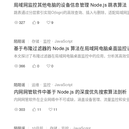
局域网监控其他电脑的设备信息管理 Node.js 跳表算法
327
9
9
陌陌谣
|
存储
监控
JavaScript
基于布隆过滤器的 Node.js 算法在局域网电脑桌面
366
0
0
陌陌谣
|
运维
监控
JavaScript
内网网管软件中基于 Node.js 的深度优先搜索算法剖析
303
11
11
陌陌谣
|
10月前
|
存储
监控
JavaScript