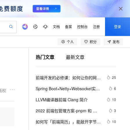
文档
备案
控制台
注册
登录
个人
积分
发布
验
作计划
器
AI 活动
专业服务
服务伙伴合作计划
开发者社区
加入我们
产品动态
服务平台百炼
阿里云 OPC 创新助力计划
热门文章
最新文章
一站式生成采购清单，支持单品或批量购买
可编辑精美 PPT 文稿
S产品伙伴计划（繁花）
峰会
CS
造的大模型服务与应用开发平台
Agency Agents：拥有专属领域专家
AI 生产力先锋
Al MaaS 服务伙伴赋能合作
域名
博文
Careers
PolarDB Agentic Database
至高可申请百万元
 轻松生成专业的 PPT
开启高性价比 AI 编程新体验
弹性可伸缩的云计算服务
先锋实践拓展 AI 生产力的边界
发布
多领域专家智能体,一键组建 AI 虚拟交付团队
Token 补贴，五大权
计划
海大会
伙伴信用分合作计划
商标
问答
社会招聘
前端开发的必修课：如何让你的网页
25
益加速 OPC 成功
帕鲁游戏服务器
SS
HappyHorse 打造一站式影视创作平台
飞天发布时刻
HOT
秒悟 Meoo CLI 支持一键部
划
备案
电子书
校园招聘
在弱网环境下依然流畅运行？
联机服务器，轻松开启游戏
视频创作，一键激活电商全链路生产力
稳定、安全、高性价比、高性能的云存储服务
所见，即是所愿
署项目至阿里云账号
可视化编排打通从文字构思到成片全链路闭环
更多支持
Spring Boot+Netty+Websocket实现
6
版权
划
公司注册
镜像站
视频生成
语音识别与合成
后台向前端推送信息
 智能体与工作流应用
漫剧工坊：一站式动画创作平台
AI 实训营
Flink OSS 支持
LLVM编译器前端 Clang 简介
10
合作伙伴培训与认证
划
上云迁移
站生成，高效打造优质广告素材
全接入的云上超级电脑
通过阿里云百炼高效搭建AI应用,助力高效开发
快速生产连贯的高质量长漫剧
从基础到进阶，Agent 创客手把手教你
AssumeRole 角色自定义
lScope
我要反馈
e-1.1-T2V
Qwen3-TTS-Flash
2022 前端包管理方案-pnpm 和 
3
查询合作伙伴
n Alibaba Cloud ISV 合作
代维服务
建企业门户网站
10 分钟搭建微信、支付宝小程序
百炼 Qwen3.7-Flash 系列模
corepack
畅细腻的高质量视频
离线语音合成大模型，多语言方言自适应，低延迟高稳定
创新加速
如何写「前端简历」，能敲开字节跳
ope
登录合作伙伴管理后台
10
我要建议
站，无忧落地极速上线
以可视化方式快速构建移动和 PC 门户网站
国内短信简单易用，安全可靠，秒级触达，全球覆盖200+国家和地区。
高效部署网站，快速应用到小程序
型发布
动的大门？