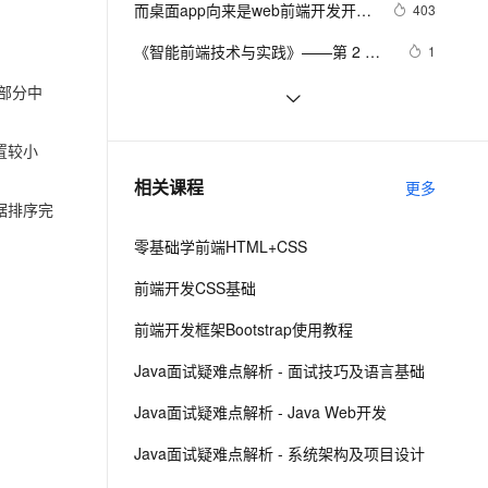
安全
而桌面app向来是web前端开发开发
我要投诉
e-1.1-I2V
Cosyvoice-V3-Flash
403
PolarDB
上云场景组合购
伴
Qoder CN V1.7.0 发布
人员下意识的避开方
漫剧创作，剧本、分镜、视频高效生成
100%兼容MySQL、PostgreSQL，兼容Oracle，支持集中和分布式
覆盖90%+业务场景，专享组合折扣价
畅自然，细节丰富
高表现力语音合成大模型，语音克隆听感自然
VPN
《智能前端技术与实践》——第 2 章 
1
前端开发基础 ——2.2 HTML基础
ernetes 版 ACK
云聚AI 严选权益
云安全中心 AI BAS 智能自动
SSL 证书
部分中
前端可观测性的宣讲-1022
5
2V
Fun-ASR
——2.2.1    HTML 文档基本结构
，一键激活高效办公新体验
理容器应用的 K8s 服务
精选AI产品，从模型到应用全链提效
化模拟渗透攻击产品发布
文戏情感细腻自然，动作戏激烈拳拳到肉，实现更强表演能力
支持中英文自由切换，具备更强的噪声鲁棒性
堡垒机
（中）
前后端分离，如何在前端项目中动态
4
置较小
AI 用量加速计划
DataWorks ChatBI 会话支持
插入后端API基地址？（in docker）
防火墙
、识别商机，让客服更高效、服务更出色。
前端常见的HTTP状态码
新老同享，达量后返
上传临时文件分析
7
相关课程
更多
主机安全
应用
据排序完
零基础学前端HTML+CSS
千问办公
NEW
AI 应用及服务市场
的智能体编程平台
一站式AI生产力平台
前端开发CSS基础
AI 应用
伶鹊
前端开发框架Bootstrap使用教程
企业级人与Agent协作平台，接入和调度多个数字员工
智能客服平台，对话机器人、对话分析、智能外呼
大模型
Java面试疑难点解析 - 面试技巧及语言基础
大模型服务平台百炼 - 全妙
自然语言处理
Java面试疑难点解析 - Java Web开发
应用创作平台
多模态内容创作工具，已接入 DeepSeek
数据标注
Java面试疑难点解析 - 系统架构及项目设计
机器学习