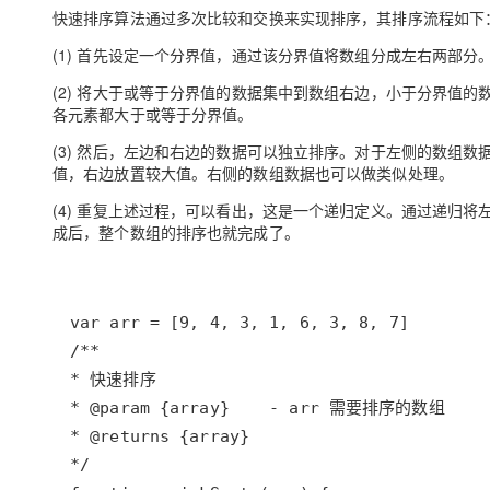
存储
天池大赛
Qwen3.7-Plus
云解析DNS
解决方案免费试用 新老
快速排序算法通过多次比较和交换来实现排序，其排序流程如下
电子合同
最高领取价值200元试用
能看、能想、能动手的多模
安全
网络与CDN
AI 算法大赛
(1) 首先设定一个分界值，通过该分界值将数组分成左右两部分
畅捷通
大数据开发治理平台 Data
AI 产品 免费试用
网络
安全
云开发大赛
(2) 将大于或等于分界值的数据集中到数组右边，小于分界值
Qwen3-VL-Plus
Tableau 订阅
1亿+ 大模型 tokens 和 
各元素都大于或等于分界值。
可观测
入门学习赛
中间件
AI空中课堂在线直播课
(3) 然后，左边和右边的数据可以独立排序。对于左侧的数组
云防火墙
140+云产品 免费试用
值，右边放置较大值。右侧的数组数据也可以做类似处理。
上云与迁云
云原生的云上边界网络安全
产品新客免费试用，最长1
数据库
生态解决方案
大模型服务
(4) 重复上述过程，可以看出，这是一个递归定义。通过递归
企业出海
大模型ACA认证体验
大数据计算
成后，整个数组的排序也就完成了。
助力企业全员 AI 认知与能
行业生态解决方案
千问AI平台-Token Plan
政企业务
媒体服务
开发者生态解决方案
企业服务与云通信
千问AI平台-模型体验
AI 开发和 AI 应用解决
在线体验全尺寸、多种模态
域名与网站
Happy 系列大模型
终端用户计算
Serverless
开发工具