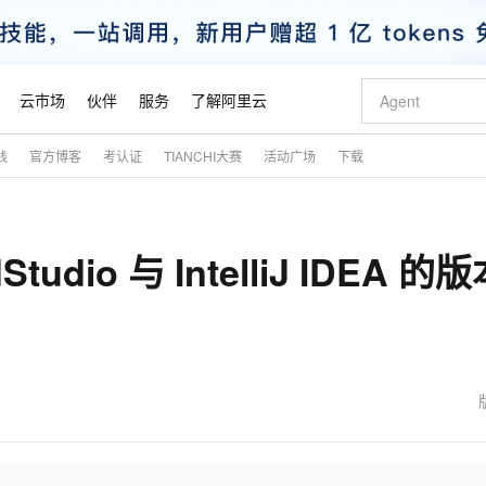
云市场
伙伴
服务
了解阿里云
践
官方博客
考认证
TIANCHI大赛
活动广场
下载
AI 特惠
数据与 API
成为产品伙伴
企业增值服务
最佳实践
价格计算器
AI 场景体
基础软件
产品伙伴合
阿里云认证
市场活动
配置报价
大模型
自助选配和估算价格
步到位
智启 AI 普惠权益
产品生态集成认证中心
企业支持计划
云上春晚
域名与网站
Qwen Audio：打造专属 AI 语音助手
千问官方 MaaS 平台，为开发者和 Agent 而生，新用户赠送 1 亿 + tokens 额度
一句话生成原生
AI Coding
阿里云Maa
2026 阿里云
云服务器 E
为企业打
数据集
Windows
大模型认证
模型
NEW
NEW
dio 与 IntelliJ IDEA 的版
格式还原
值低价云产品抢先购
至高享 1亿+免费 tokens，加速 Al 应用落地
提供智能易用的域名与建站服务
Qwen-Audio-3.0-Realtime 端到端实时语音角色扮演
输入一句话想法,
智能编程，一键
安全可靠、
产品生态伙伴
专家技术服务
云上奥运之旅
弹性计算合作
阿里云中企出
手机三要素
宝塔 Linux
全部认证
价格优势
开源旗舰模型
即刻拥有 DeepSeek-V4-Pro
阿里云 OPC 创新助力计划
千问大模型
一键部署幻兽
AI 电商营销
对象存储 O
大模型
产品生态伙伴工作台
企业增值服务台
云栖战略参考
云存储合作计
云栖大会
身份实名认证
CentOS
训练营
推动算力普惠，释放技术红利
最高返9万
真正可用的 1M 上下文,一次完成代码全链路开发
快速构建应用程序和网站，即刻迈出上云第一步
轻松解锁专属 DeepSeek-V4-Pro
至高百万元 Token 补贴，加速一人公司成长
多元化、高性能、安全可靠的大模型服务
一键购买专属
从图文生成到
云上的中国
数据库合作计
活动全景
短信
Docker
图片和
自进化智能体
5 分钟轻松部署专属 QwenPaw
Token Plan 模型订阅计划
数字证书管理服务（原SSL证书）
高效搭建 AI
AI 广告创作
无影云电脑
企业成长
NEW
HOT
信息公告
看见新力量
云网络合作计
OCR 文字识别
JAVA
越聪明
证享300元代金券
全托管，含MySQL、PostgreSQL、SQL Server、MariaDB多引擎
Qwen3.8-Max 首发尝鲜，限时加量 10 倍，夜间低至2折
实现全站 HTTPS，呈现可信的 Web 访问
从聊天伙伴进化为能主动干活的本地数字员工
图文、视频一
随时随地安
魔搭 Mode
Kimi-K3
HappyHors
NEW
loud
服务实践
官网公告
金融模力时刻
Salesforce O
版
发票查验
全能环境
Claude Code + GStack 打造工程团队
千问办公，限时限量积分加倍
Qoder
低代码高效构
AI 建站
短信服务
型
NEW
作计划
Kimi 最新旗舰模型，长程编程与推理利器
让文字生成流
计划
创新中心
魔搭 ModelSc
健康状态
理服务
让AI从“聊天伙伴”进化为能干活的“数字员工”
安装技能 GStack，拥有专属 AI 工程团队
你的AI工作搭子，覆盖日常办公高频场景
面向真实软件的智能体编程平台
0 代码专业建
客户案例
天气预报查询
操作系统
态合作计划