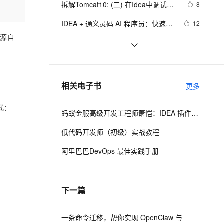
安全
拆解Tomcat10: (二) 在Idea中调试最
我要投诉
e-1.1-I2V
Cosyvoice-V3-Flash
8
PolarDB
上云场景组合购
伴
Qoder CN V1.7.0 发布
新的Tomcat10源码
漫剧创作，剧本、分镜、视频高效生成
100%兼容MySQL、PostgreSQL，兼容Oracle，支持集中和分布式
覆盖90%+业务场景，专享组合折扣价
畅自然，细节丰富
高表现力语音合成大模型，语音克隆听感自然
VPN
IDEA + 通义灵码 AI 程序员：快速构
12
建 DDD 后端工程模板
都是源自
ernetes 版 ACK
云聚AI 严选权益
云安全中心 AI BAS 智能自动
SSL 证书
IntelliJ IDEA & Apache Dubbo，
129
2V
Fun-ASR
，一键激活高效办公新体验
理容器应用的 K8s 服务
精选AI产品，从模型到应用全链提效
化模拟渗透攻击产品发布
IDEA 官方插件正式发布！
文戏情感细腻自然，动作戏激烈拳拳到肉，实现更强表演能力
支持中英文自由切换，具备更强的噪声鲁棒性
堡垒机
IDEA上运行Flink任务
5
AI 用量加速计划
DataWorks ChatBI 会话支持
防火墙
、识别商机，让客服更高效、服务更出色。
Java学习之路005——Tomcat服务器
新老同享，达量后返
上传临时文件分析
4
相关电子书
更多
环境搭建、JavaWeb项目创建以及
主机安全
应用
IDEA配置Tomcat环境教程
格式：
蚂蚁金服高级开发工程师萧恺：IDEA 插件开发入门教程
千问办公
NEW
AI 应用及服务市场
的智能体编程平台
一站式AI生产力平台
低代码开发师（初级）实战教程
AI 应用
伶鹊
阿里巴巴DevOps 最佳实践手册
企业级人与Agent协作平台，接入和调度多个数字员工
智能客服平台，对话机器人、对话分析、智能外呼
大模型
大模型服务平台百炼 - 全妙
自然语言处理
下一篇
应用创作平台
多模态内容创作工具，已接入 DeepSeek
数据标注
机器学习
一条命令迁移，帮你实现 OpenClaw 与