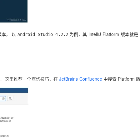
AI 应用
10分钟微调：让0.6B模型媲美235B模
多模态数据信
型
依托云原生高可用架构,实现Dify私有化部署
用1%尺寸在特定领域达到大模型90%以上效果
m 版本， 以
为例，其 IntelliJ Platform 版本就是
Android Studio 4.2.2
一个 AI 助手
超强辅助，Bol
即刻拥有 DeepSeek-R1 满血版
在企业官网、通讯软件中为客户提供 AI 客服
多种方案随心选，轻松解锁专属 DeepSeek
A 版本了。这里推荐一个查询技巧，在
JetBrains Confluence
中搜索 Platform