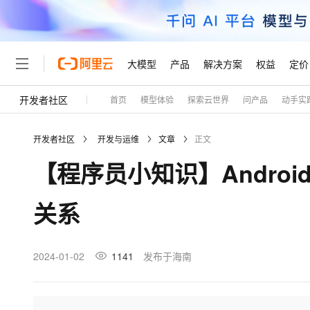
大模型
产品
解决方案
权益
定价
开发者社区
首页
模型体验
探索云世界
问产品
动手实
大模型
产品
解决方案
权益
定价
云市场
伙伴
服务
了解阿里云
精选产品
精选解决方案
普惠上云
产品定价
精选商城
成为销售伙伴
售前咨询
为什么选择阿里云
千问AI平台
开发者社区
开发与运维
文章
正文
了解云产品的定价详情
大模型服务平台百炼
睿译宝，AI翻译排版一
普惠上云 官方力荐
分销伙伴
在线服务
网站建设
什么是云计算
大
【程序员小知识】AndroidStu
大模型服务与应用平台
上传文档即自动完成翻译和
云服务器38元/年起，超
咨询伙伴
多端小程序
技术领先
云上成本管理
售后服务
轻量应用服务器
GLM-5.2：长任务时代
官方推荐返现计划
大模型
精选产品
精选解决方案
Salesforce 国际版订阅
稳定可靠
关系
管理和优化成本
推荐新用户得奖励，单订单
销售伙伴合作计划
自助服务
友盟天域
安全合规
人工智能与机器学习
AI
文本生成
云数据库 RDS
Hermes Agent，打造
云工开物
无影生态合作计划
在线服务
观测云
分析师报告
自主进化，持久记忆，越用
高校专属算力普惠，学生认
计算
互联网应用开发
2024-01-02
1141
发布于海南
Qwen3.8-Max
HOT
Salesforce On Alibaba C
工单服务
Tuya 物联网平台阿里云
研究报告与白皮书
人工智能平台 PAI
快速拥有专属 OpenClaw
大模
Consulting Partner 合
大数据
容器
智能体时代全能旗舰模型
免费试用
短信专区
一站式AI开发、训练和推
蓝凌 OA
AI 大模型销售与服务生
现代化应用