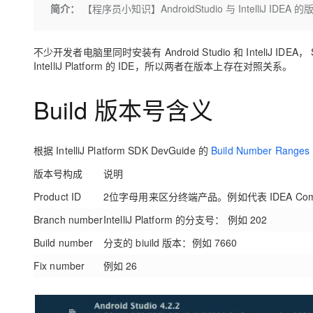
存储
天池大赛
Qwen3.7-Plus
简介：
【程序员小知识】AndroidStudio 与 IntelliJ IDEA 
云解析DNS
解决方案免费试用 新老
电子合同
最高领取价值200元试用
能看、能想、能动手的多模
安全
网络与CDN
AI 算法大赛
畅捷通
不少开发者电脑里同时安装有 Android Studio 和 InteliJ IDEA
大数据开发治理平台 Data
AI 产品 免费试用
网络
安全
云开发大赛
Qwen3-VL-Plus
Tableau 订阅
IntelliJ Platform 的 IDE，所以两者在版本上存在对照关系。
1亿+ 大模型 tokens 和 
可观测
入门学习赛
中间件
AI空中课堂在线直播课
云防火墙
140+云产品 免费试用
Build 版本号含义
上云与迁云
云原生的云上边界网络安全
产品新客免费试用，最长1
数据库
生态解决方案
大模型服务
企业出海
大模型ACA认证体验
大数据计算
根据
IntelliJ Platform SDK DevGuide
的
Build Number Ranges
助力企业全员 AI 认知与能
行业生态解决方案
千问AI平台-Token Plan
政企业务
媒体服务
版本号构成
说明
开发者生态解决方案
Product ID
2位字母用来区分终端产品。例如代表 IDEA Communit
企业服务与云通信
千问AI平台-模型体验
AI 开发和 AI 应用解决
Branch number
IntelliJ Platform 的分支号： 例如 202
在线体验全尺寸、多种模态
域名与网站
Build number
分支的 biuild 版本：例如 7660
Happy 系列大模型
终端用户计算
Fix number
例如 26
Serverless
开发工具