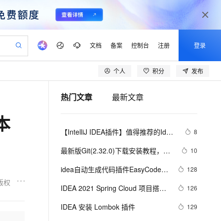
文档
备案
控制台
注册
登录
个人
积分
发布
验
作计划
器
AI 活动
专业服务
服务伙伴合作计划
开发者社区
加入我们
产品动态
服务平台百炼
阿里云 OPC 创新助力计划
热门文章
最新文章
一站式生成采购清单，支持单品或批量购买
可编辑精美 PPT 文稿
S产品伙伴计划（繁花）
峰会
CS
造的大模型服务与应用开发平台
Agency Agents：拥有专属领域专家
AI 生产力先锋
Al MaaS 服务伙伴赋能合作
域名
博文
Careers
PolarDB Agentic Database
至高可申请百万元
本
 轻松生成专业的 PPT
开启高性价比 AI 编程新体验
弹性可伸缩的云计算服务
先锋实践拓展 AI 生产力的边界
发布
多领域专家智能体,一键组建 AI 虚拟交付团队
Token 补贴，五大权
计划
海大会
伙伴信用分合作计划
商标
问答
社会招聘
【IntelliJ IDEA插件】值得推荐的Idea
8
益加速 OPC 成功
帕鲁游戏服务器
SS
HappyHorse 打造一站式影视创作平台
飞天发布时刻
HOT
秒悟 Meoo CLI 支持一键部
划
备案
电子书
校园招聘
几十大优秀插件、神级超级牛逼插件
联机服务器，轻松开启游戏
视频创作，一键激活电商全链路生产力
稳定、安全、高性价比、高性能的云存储服务
所见，即是所愿
署项目至阿里云账号
可视化编排打通从文字构思到成片全链路闭环
更多支持
最新版Git(2.32.0)下载安装教程，简
10
推荐（自用，真的超级牛逼）（上）
划
公司注册
镜像站
视频生成
语音识别与合成
单明了 附带idea配置
 智能体与工作流应用
漫剧工坊：一站式动画创作平台
AI 实训营
Flink OSS 支持
idea自动生成代码插件EasyCode 
128
合作伙伴培训与认证
划
上云迁移
站生成，高效打造优质广告素材
全接入的云上超级电脑
通过阿里云百炼高效搭建AI应用,助力高效开发
快速生产连贯的高质量长漫剧
从基础到进阶，Agent 创客手把手教你
AssumeRole 角色自定义
篇一
版权
lScope
我要反馈
e-1.1-T2V
Qwen3-TTS-Flash
IDEA 2021 Spring Cloud 项目搭建 
126
查询合作伙伴
n Alibaba Cloud ISV 合作
代维服务
建企业门户网站
10 分钟搭建微信、支付宝小程序
百炼 Qwen3.7-Flash 系列模
步骤演示 图文解说 (基础版)（二）
畅细腻的高质量视频
离线语音合成大模型，多语言方言自适应，低延迟高稳定
创新加速
IDEA 安装 Lombok 插件
ope
登录合作伙伴管理后台
129
我要建议
站，无忧落地极速上线
以可视化方式快速构建移动和 PC 门户网站
国内短信简单易用，安全可靠，秒级触达，全球覆盖200+国家和地区。
高效部署网站，快速应用到小程序
型发布