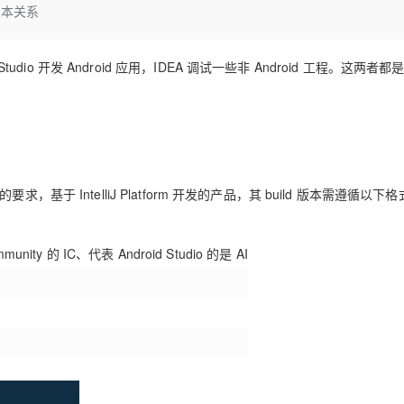
Deepseek-v4-pro
HappyHors
的版本关系
同享
万小智 AI 建站低至 15元/月
Qoder CN
AI 短剧/漫剧
云原生数据库 
快递物流查询
WordPress
成为服务伙
高校合作
点，立即开启云上创新
覆盖公网/内网、递归/权威、移动APP等全场景解析服务
送.CN域名，送备案服务码
基于千问大模型等，支持代码智能生成、研发智能问答
AI助力短剧
态智能体模型
旗舰 MoE 大模型，百万上下文与顶尖推理能力
图生视频，流
Ubuntu
服务生态伙伴
云工开物
企业应用
， Studio 开发 Android 应用，IDEA 调试一些非 Android 工程。这两者
Works
Night Plan 支持 Qwen 3.8-Max
云原生大数据计算服务 MaxCompute
AI 办公
容器服务 Kub
NEW
GLM-5.2
Wan2.7-T
Red Hat
30+ 款产品免费体验
Data Agent 驱动的一站式 Data+AI 开发治理平台
夜间 5 折，Qwen/Meoo/TokenPlan 客户专享
面向分析的企业级SaaS模式云数据仓库
AI智能应用
提供一站式管
科研合作
视觉 Coding、空间感知、多模态思考等全面升级
1M上下文，专为长程任务能力而生
ERP
堂（旗舰版）
SUSE
智能客服
CRM
防护产品
2个月
自动承接线索
建站小程序
OA 办公系统
AI 应用构建
大模型原生
的要求，基于 IntelliJ Platform 开发的产品，其 build 版本需遵循以下
力提升
财税管理
模板建站
Qoder
大模型服务平台百炼-应用模版
HOT
NEW
面向真实软件
个人版上线、团队版降价；千问3.8-Max首发发尝鲜
丰富多元化的应用模版和解决方案
400电话
定制建站
y 的 IC、代表 Android Studio 的是 AI
万有无界
大模型服务平台百炼-智能体
方案
广告营销
模板小程序
的模型效果
灵活可视化地构建企业级 Agent
定制小程序
秒悟
人工智能平台 PAI
APP 开发
云端极速 AI 
新一代 AI 视频生成模型，深度适配广告营销等场景
AI Native 的算法工程平台，一站式完成建模、训练、推理服务部署
建站系统