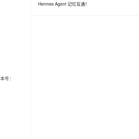
Hermes Agent 记忆互通！
息提取
与 AI 智能体进行实时音视频通话
从文本、图片、视频中提取结构化的属性信息
构建支持视频理解的 AI 音视频实时通话应用
t.diy 一步搞定创意建站
构建大模型应用的安全防护体系
通过自然语言交互简化开发流程,全栈开发支持
通过阿里云安全产品对 AI 应用进行安全防护
 版本号：