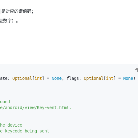
是对应的键值码；
AI 应用
10分钟微调：让0.6B模型媲美235B模
多模态数据信
应数字）。
型
依托云原生高可用架构,实现Dify私有化部署
用1%尺寸在特定领域达到大模型90%以上效果
一个 AI 助手
超强辅助，Bol
即刻拥有 DeepSeek-R1 满血版
在企业官网、通讯软件中为客户提供 AI 客服
多种方案随心选，轻松解锁专属 DeepSeek
ate: 
Optional
[
int
] = 
None
, flags: 
Optional
[
int
] = 
None