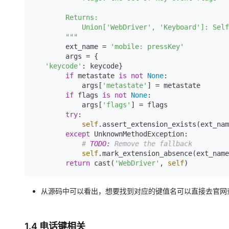
        Returns:

            Union['WebDriver', 'Keyboard']: Self instance

        """
        ext_name = 
'mobile: pressKey'
        args = {

'keycode'
: keycode}

if
 metastate 
is
not
None
:

            args[
'metastate'
] = metastate

if
 flags 
is
not
None
:

            args[
'flags'
] = flags

try
:

self
.assert_extension_exists(ext_nam
except
 UnknownMethodException:

# 
TODO:
 Remove the fallback
self
.mark_extension_absence(ext_name
return
 cast(
'WebDriver'
, 
self
从源码中可以看出，想要找到对应的键值名可以直接去官网
1.4 电话键相关