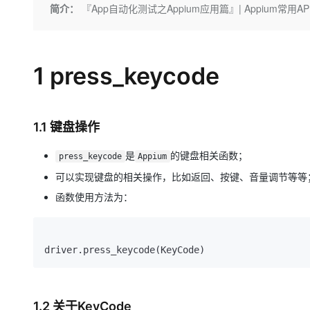
存储
天池大赛
Qwen3.7-Plus
简介：
『App自动化测试之Appium应用篇』| Appium常用A
云解析DNS
解决方案免费试用 新老
电子合同
最高领取价值200元试用
能看、能想、能动手的多模
安全
网络与CDN
AI 算法大赛
畅捷通
大数据开发治理平台 Data
AI 产品 免费试用
网络
安全
云开发大赛
Qwen3-VL-Plus
Tableau 订阅
1 press_keycode
1亿+ 大模型 tokens 和 
可观测
入门学习赛
中间件
AI空中课堂在线直播课
云防火墙
140+云产品 免费试用
上云与迁云
云原生的云上边界网络安全
产品新客免费试用，最长1
数据库
生态解决方案
1.1 键盘操作
大模型服务
企业出海
大模型ACA认证体验
大数据计算
助力企业全员 AI 认知与能
是
的键盘相关函数；
行业生态解决方案
press_keycode
Appium
千问AI平台-Token Plan
政企业务
媒体服务
可以实现键盘的相关操作，比如返回、按键、音量调节等等
开发者生态解决方案
企业服务与云通信
函数使用方法为：
千问AI平台-模型体验
AI 开发和 AI 应用解决
在线体验全尺寸、多种模态
域名与网站
Happy 系列大模型
终端用户计算
Serverless
1.2 关于KeyCode
开发工具