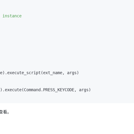
e).execute_script(ext_name, args)

).execute(Command.PRESS_KEYCODE, args)

查看。