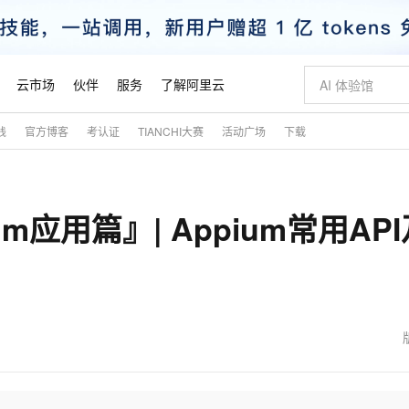
云市场
伙伴
服务
了解阿里云
践
官方博客
考认证
TIANCHI大赛
活动广场
下载
AI 特惠
数据与 API
成为产品伙伴
企业增值服务
最佳实践
价格计算器
AI 场景体
基础软件
产品伙伴合
阿里云认证
市场活动
配置报价
大模型
自助选配和估算价格
步到位
智启 AI 普惠权益
产品生态集成认证中心
企业支持计划
云上春晚
域名与网站
Qwen Audio：打造专属 AI 语音助手
千问官方 MaaS 平台，为开发者和 Agent 而生，新用户赠送 1 亿 + tokens 额度
一句话生成原生
AI Coding
阿里云Maa
2026 阿里云
云服务器 E
为企业打
数据集
Windows
大模型认证
模型
NEW
NEW
m应用篇』| Appium常用API
格式还原
值低价云产品抢先购
至高享 1亿+免费 tokens，加速 Al 应用落地
提供智能易用的域名与建站服务
Qwen-Audio-3.0-Realtime 端到端实时语音角色扮演
输入一句话想法,
智能编程，一键
安全可靠、
产品生态伙伴
专家技术服务
云上奥运之旅
弹性计算合作
阿里云中企出
手机三要素
宝塔 Linux
全部认证
价格优势
开源旗舰模型
即刻拥有 DeepSeek-V4-Pro
阿里云 OPC 创新助力计划
千问大模型
一键部署幻兽
AI 电商营销
对象存储 O
大模型
产品生态伙伴工作台
企业增值服务台
云栖战略参考
云存储合作计
云栖大会
身份实名认证
CentOS
训练营
推动算力普惠，释放技术红利
最高返9万
真正可用的 1M 上下文,一次完成代码全链路开发
快速构建应用程序和网站，即刻迈出上云第一步
轻松解锁专属 DeepSeek-V4-Pro
至高百万元 Token 补贴，加速一人公司成长
多元化、高性能、安全可靠的大模型服务
一键购买专属
从图文生成到
云上的中国
数据库合作计
活动全景
短信
Docker
图片和
自进化智能体
5 分钟轻松部署专属 QwenPaw
Token Plan 模型订阅计划
数字证书管理服务（原SSL证书）
高效搭建 AI
AI 广告创作
无影云电脑
企业成长
NEW
HOT
信息公告
看见新力量
云网络合作计
OCR 文字识别
JAVA
越聪明
证享300元代金券
全托管，含MySQL、PostgreSQL、SQL Server、MariaDB多引擎
Qwen3.8-Max 首发尝鲜，限时加量 10 倍，夜间低至2折
实现全站 HTTPS，呈现可信的 Web 访问
从聊天伙伴进化为能主动干活的本地数字员工
图文、视频一
随时随地安
魔搭 Mode
Kimi-K3
HappyHors
NEW
loud
服务实践
官网公告
金融模力时刻
Salesforce O
版
发票查验
全能环境
Claude Code + GStack 打造工程团队
千问办公，限时限量积分加倍
Qoder
低代码高效构
AI 建站
短信服务
型
NEW
作计划
Kimi 最新旗舰模型，长程编程与推理利器
让文字生成流
计划
创新中心
魔搭 ModelSc
健康状态
理服务
让AI从“聊天伙伴”进化为能干活的“数字员工”
安装技能 GStack，拥有专属 AI 工程团队
你的AI工作搭子，覆盖日常办公高频场景
面向真实软件的智能体编程平台
0 代码专业建
客户案例
天气预报查询
操作系统
态合作计划