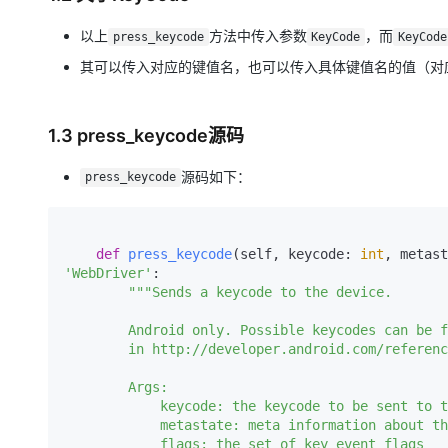
大模型解决方案
以上
方法中传入参数
，而
迁移与运维管理
press_keycode
KeyCode
KeyCode
快速部署 Dify，高效搭建 
其可以传入对应的键值名，也可以传入具体键值名的值（对
专有云
10 分钟在聊天系统中增加
1.3 press_keycode源码
源码如下：
press_keycode
def
press_keycode
(
self, keycode: 
int
, metast
'WebDriver'
:

"""Sends a keycode to the device.

        Android only. Possible keycodes can be found

        in http://developer.android.com/reference/android/view/KeyEvent.html.

        Args:

            keycode: the keycode to be sent to the device

            metastate: meta information about the keycode being sent

            flags: the set of key event flags
