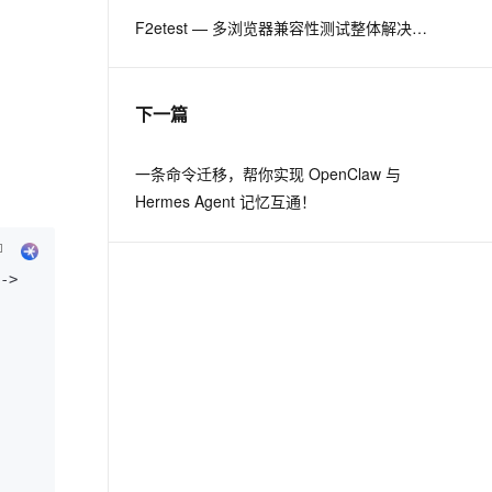
F2etest — 多浏览器兼容性测试整体解决方案
息提取
与 AI 智能体进行实时音视频通话
从文本、图片、视频中提取结构化的属性信息
构建支持视频理解的 AI 音视频实时通话应用
下一篇
t.diy 一步搞定创意建站
构建大模型应用的安全防护体系
通过自然语言交互简化开发流程,全栈开发支持
通过阿里云安全产品对 AI 应用进行安全防护
一条命令迁移，帮你实现 OpenClaw 与
Hermes Agent 记忆互通！
) -> 