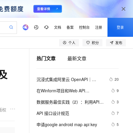
文档
备案
控制台
注册
登录
个人
积分
发布
验
作计划
器
AI 活动
专业服务
服务伙伴合作计划
开发者社区
加入我们
产品动态
服务平台百炼
阿里云 OPC 创新助力计划
热门文章
最新文章
一站式生成采购清单，支持单品或批量购买
可编辑精美 PPT 文稿
S产品伙伴计划（繁花）
峰会
CS
造的大模型服务与应用开发平台
Agency Agents：拥有专属领域专家
AI 生产力先锋
Al MaaS 服务伙伴赋能合作
域名
博文
Careers
PolarDB Agentic Database
至高可申请百万元
及
 轻松生成专业的 PPT
开启高性价比 AI 编程新体验
弹性可伸缩的云计算服务
先锋实践拓展 AI 生产力的边界
发布
多领域专家智能体,一键组建 AI 虚拟交付团队
Token 补贴，五大权
计划
海大会
伙伴信用分合作计划
商标
问答
社会招聘
沉浸式集成阿里云 OpenAPI｜
20
益加速 OPC 成功
帕鲁游戏服务器
SS
HappyHorse 打造一站式影视创作平台
飞天发布时刻
HOT
秒悟 Meoo CLI 支持一键部
划
备案
电子书
校园招聘
Alibaba Cloud API Toolkit for VS 
联机服务器，轻松开启游戏
视频创作，一键激活电商全链路生产力
稳定、安全、高性价比、高性能的云存储服务
所见，即是所愿
署项目至阿里云账号
可视化编排打通从文字构思到成片全链路闭环
更多支持
在Winform项目和Web API
9
Code
划
公司注册
镜像站
视频生成
语音识别与合成
的.NetCore项目中使用Serilog 来记录
 智能体与工作流应用
漫剧工坊：一站式动画创作平台
AI 实训营
Flink OSS 支持
数据服务最佳实践（2）：利用API的
3
合作伙伴培训与认证
日志信息
划
上云迁移
站生成，高效打造优质广告素材
全接入的云上超级电脑
通过阿里云百炼高效搭建AI应用,助力高效开发
快速生产连贯的高质量长漫剧
从基础到进阶，Agent 创客手把手教你
AssumeRole 角色自定义
多版本管理能力提升API管理效率
版权
lScope
我要反馈
e-1.1-T2V
Qwen3-TTS-Flash
API 接口设计规范
7
查询合作伙伴
【Dataphin V3.11】
n Alibaba Cloud ISV 合作
代维服务
建企业门户网站
10 分钟搭建微信、支付宝小程序
百炼 Qwen3.7-Flash 系列模
畅细腻的高质量视频
离线语音合成大模型，多语言方言自适应，低延迟高稳定
创新加速
申请google android map api key
ope
登录合作伙伴管理后台
5
我要建议
站，无忧落地极速上线
以可视化方式快速构建移动和 PC 门户网站
国内短信简单易用，安全可靠，秒级触达，全球覆盖200+国家和地区。
高效部署网站，快速应用到小程序
型发布