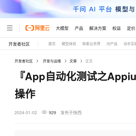
大模型
产品
解决方案
权益
定价
开发者社区
首页
模型体验
探索云世界
问产品
动手实
大模型
产品
解决方案
权益
定价
云市场
伙伴
服务
了解阿里云
精选产品
精选解决方案
普惠上云
产品定价
精选商城
成为销售伙伴
售前咨询
为什么选择阿里云
千问AI平台
开发者社区
开发与运维
文章
正文
了解云产品的定价详情
大模型服务平台百炼
睿译宝，AI翻译排版一
普惠上云 官方力荐
分销伙伴
在线服务
网站建设
什么是云计算
大
『App自动化测试之Appiu
大模型服务与应用平台
上传文档即自动完成翻译和
云服务器38元/年起，超
咨询伙伴
多端小程序
技术领先
云上成本管理
售后服务
轻量应用服务器
GLM-5.2：长任务时代
官方推荐返现计划
大模型
精选产品
精选解决方案
Salesforce 国际版订阅
稳定可靠
操作
管理和优化成本
推荐新用户得奖励，单订单
销售伙伴合作计划
自助服务
友盟天域
安全合规
人工智能与机器学习
AI
文本生成
云数据库 RDS
Hermes Agent，打造
云工开物
无影生态合作计划
在线服务
观测云
分析师报告
自主进化，持久记忆，越用
高校专属算力普惠，学生认
计算
互联网应用开发
2024-01-02
929
发布于陕西
Qwen3.8-Max
HOT
Salesforce On Alibaba C
工单服务
Tuya 物联网平台阿里云
研究报告与白皮书
人工智能平台 PAI
快速拥有专属 OpenClaw
大模
Consulting Partner 合
大数据
容器
智能体时代全能旗舰模型
免费试用
短信专区
一站式AI开发、训练和推
蓝凌 OA
AI 大模型销售与服务生
现代化应用