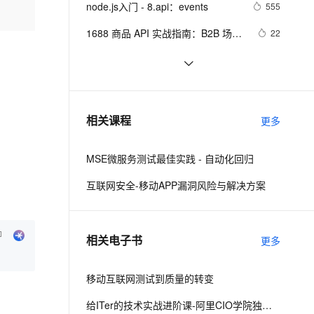
安全
node.js入门 - 8.api：events
我要投诉
e-1.1-I2V
Cosyvoice-V3-Flash
555
PolarDB
上云场景组合购
伴
Qoder CN V1.7.0 发布
漫剧创作，剧本、分镜、视频高效生成
100%兼容MySQL、PostgreSQL，兼容Oracle，支持集中和分布式
覆盖90%+业务场景，专享组合折扣价
畅自然，细节丰富
高表现力语音合成大模型，语音克隆听感自然
VPN
1688 商品 API 实战指南：B2B 场景
22
下的合规对接与批量运营方案
ernetes 版 ACK
云聚AI 严选权益
云安全中心 AI BAS 智能自动
SSL 证书
阿里云智能视觉开放平台人脸人体API
7
2V
Fun-ASR
，一键激活高效办公新体验
理容器应用的 K8s 服务
精选AI产品，从模型到应用全链提效
化模拟渗透攻击产品发布
测试Demo
文戏情感细腻自然，动作戏激烈拳拳到肉，实现更强表演能力
支持中英文自由切换，具备更强的噪声鲁棒性
堡垒机
打造属于自己的支持版本迭代的
559
AI 用量加速计划
DataWorks ChatBI 会话支持
Asp.Net Web Api Route
防火墙
、识别商机，让客服更高效、服务更出色。
[Google API](7)直接使用Web服务
新老同享，达量后返
上传临时文件分析
551
相关课程
更多
主机安全
应用
MSE微服务测试最佳实践 - 自动化回归
千问办公
NEW
AI 应用及服务市场
的智能体编程平台
一站式AI生产力平台
互联网安全-移动APP漏洞风险与解决方案
AI 应用
伶鹊
企业级人与Agent协作平台，接入和调度多个数字员工
智能客服平台，对话机器人、对话分析、智能外呼
大模型
相关电子书
更多
大模型服务平台百炼 - 全妙
自然语言处理
应用创作平台
多模态内容创作工具，已接入 DeepSeek
移动互联网测试到质量的转变
数据标注
机器学习
给ITer的技术实战进阶课-阿里CIO学院独家教材（四）