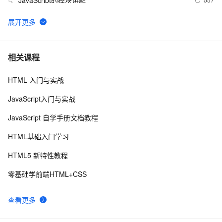
5
ArcGIS JavaScript在线编辑
2
6
在VS2010里可以给JS函数添加代码提示\注释
648
7
相关课程
HTML 入门与实战
Visual Studio正式支持jQuery JavaScript程式库
3
8
JavaScript入门与实战
js脚本语言在页面上不执行
460
9
JavaScript 自学手册文档教程
node.js入门 - 8.api：events
555
10
HTML基础入门学习
HTML5 新特性教程
零基础学前端HTML+CSS
查看更多