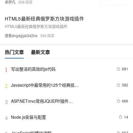
卓伊凡
908
HTML5最新经典俄罗斯方块游戏插件
HTML5最新经典俄罗斯方块游戏插件
游客dng4gjyb342he
566
热门文章
最新文章
写出整洁的高效的js代码
681
1
Javascript中最常用的125个经典技…
582
2
ASP.NETmvc常用JQUERY插件
666
3
【jquery.dataTables.js】
Node.js安装与配置
14
4
JavaScript的模块讲解
557