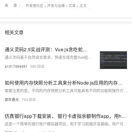
来 源：
开发者社区
>
开发与运维
>
文章
> 正文
相关文章
通义灵码2.5实战评测：Vue.js贪吃蛇游戏一键生成
通义灵码基于自然语言需求，快速生成完整Vue组件。例如，用Vue 2和JavaScript实现贪吃蛇游戏：包含键盘控制、得分系统、游戏结束判定与Canvas动态渲染。AI生成的代码符合规范，支持响应式数据与事件监听，还能进阶优化（如增加启停按钮、速度随分数提升）。传统需1小时的工作量，使用通义灵码仅10分钟完成，大幅提升开发效率。操作简单：安装插件、输入需求、运行项目即可实现功能。
a1317494491
680
如何使用内存快照分析工具来分析Node.js应用的内存问题？
需要注意的是，不同的内存快照分析工具可能具有不同的功能和操作方式，在使用时需要根据具体工具的说明和特点进行灵活运用。
那年春天
763
仿真银行app下载安装， 银行卡虚拟余额制作app，用html+css+js实现逼真娱乐工具
这是一个简单的银行账户模拟器项目，用于学习前端开发基础。用户可进行存款、取款操作，所有数据存储于浏览器内存中