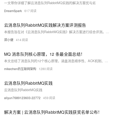
一文带你详细了解云消息队列RabbitMQ实践的解决方案优与劣
DreamSpark
617
云消息队列RabbitMQ实践解决方案评测报告
本报告旨在对《云消息队列RabbitMQ实践》解决方案进行综合评测。通过对该方案的原理理解、部署体验、设计验证以及实际应用价值等方面进行全面分析，为用户提供详尽的反馈与建议。
郑小健
414
MQ 消息队列核心原理，12 条最全面总结！
本文总结了消息队列的12个核心原理，涵盖消息顺序性、ACK机制、持久化及高可用性等内容。关注【mikechen的互联网架构】，10年+BAT架构经验倾囊相授。
mikechen的互联网架构
1280
云消息队列RabbitMQ实践
云消息队列RabbitMQ实践
aliyun7689123603-22772
459
解决方案 | 云消息队列RabbitMQ实践获奖名单公布！