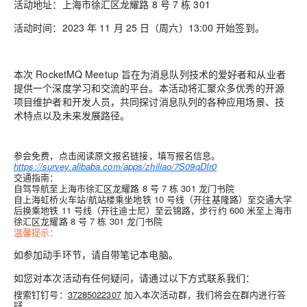
活动地址：
上海市徐汇区龙耀路 8 号 7 栋 301
活动时间：
2023 年 11 月 25 日（周六）13:00 开始签到。
本次 RocketMQ Meetup 旨在为消息队列技术的爱好者和从业者
提供一个深度学习和交流的平台。本活动将汇聚众多优秀的开源
项目维护者和开发人员，共同探讨消息队列的各种应用场景、技
术特点以及未来发展路径。
参会免费
，点击阅读原文报名链接，填写报名信息。
https://survey.alibaba.com/apps/zhiliao/7S09qDIr0
交通指南：
自驾导航至上海市徐汇区龙耀路 8 号 7 栋 301 龙门书院
自上海虹桥火车站/航站楼乘坐地铁 10 号线（开往基隆路）至交通大学
后换乘地铁 11 号线（开往迪士尼）至云锦路，步行约 600 米至上海市
徐汇区龙耀路 8 号 7 栋 301 龙门书院
温馨提示：
如参加动手环节，请自带笔记本电脑。
如您对本次活动有任何疑问，请通过以下方式联系我们：
搜索钉钉号：
37285022307
加入本次活动群，我们将会在群内进行答
疑