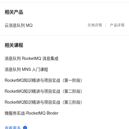
一键托管，阿里云全链路追踪服务正式商用：成本仅
22572
7
相关产品
自建1/5或更少
云消息队列 MQ
Kafka、RabbitMQ、RocketMQ消息中间件的对比
文档详情
产品详情
21897
8
—— 消息发送性能
HiSDP —— 高效的C++软件开发平台
21442
9
相关课程
Kafka、RabbitMQ、RocketMQ 消息中间件的对比 | 
20043
10
消息队列 RocketMQ 消息集成
消息发送性能篇
消息队列 MNS 入门课程
RocketMQ知识精讲与项目实战（第一阶段）
RocketMQ知识精讲与项目实战（第二阶段）
RocketMQ知识精讲与项目实战（第三阶段）
微服务实战-RocketMQ Binder
查看更多