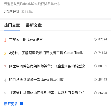
云消息队列RabbitMQ实践获奖名单公布！
开发者评测
331
热门文章
最新文章
重塑云上的 Java 语言
87594
1
3分钟，了解阿里云热门开发者工具 Cloud Toolkit
74622
2
阿里中间件首席架构师钟华：《企业IT架构转型之
30361
3
道：阿里巴巴中台战略思想与架构实战》新书出版
（含试读PDF）！
咱们从头到尾说一次 Java 垃圾回收
28443
4
【沉淀】从网络中间件到搜索，从移动开发到分布式
25705
5
计算平台，阿里高级专家李睿博谈自己的折腾路
Java编码技巧之高效代码50例
25625
6