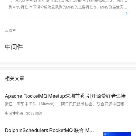
1、消息队列MNS简介 本节课介绍消息队列的MNS的基础概念 2、消息队
列MNS特性 本节课介绍消息队列的MNS的主要特性 3、MNS的最佳实践
及场景应用 本节课介绍消息队列的MNS的最佳实践及场景应用案例 4、手
把手系列：消息队列MNS实操讲 本节课介绍消息队列的MNS的实际操作
演示 5、动手实验：基于MNS，0基础轻松构建 Web Client 本节课带您一
云原生
起基于MNS，0基础轻松构建 Web Client
中间件
相关文章
Apache RocketMQ Meetup深圳首秀 引开源爱好者追捧
近日，阿里中间件（Aliware），阿里巴巴技术协会，联合开源中国和开源社在深圳举办了Apache RocketMQ毕业后的首次线下Meetup。报名启动后，300个线下参会名额被迅速注册一空，其后报名的开源爱好者们在线观看了现场直播。
中间件小哥
3093
DolphinScheduler&RocketMQ 联合 Meetup 即将重磅开启，集中展示任务调度与消息队列能力！