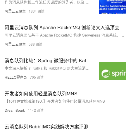
作为消息队列和工作流任务调度的领先者，以及 Apache 基金会孵化器毕业的中国优秀项目，RocketMQ 和 DolphinScheduler 强强联手，邀请来自互联网企业大数据专家与社区核心开发者，为大家带来一场大数据开发技术以及生产场景实践的精彩分享！
阿里云云原生
1834
阿里云消息队列 Apache RocketMQ 创新论文入选顶会 ACM FSE 2025
阿里云消息团队基于 Apache RocketMQ 构建 Serverless 消息系统，适配多种主流消息协议（如 RabbitMQ、MQTT 和 Kafka），成功解决了传统中间件在可伸缩性、成本及元数据管理等方面的难题，并据此实现 ApsaraMQ 全系列产品 Serverless 化，助力企业提效降本。
阿里云云原生
588
消息队列比较：Spring 微服务中的 Kafka 与 RabbitMQ
本文深入解析了 Kafka 和 RabbitMQ 两大主流消息队列在 Spring 微服务中的应用与对比。内容涵盖消息队列的基本原理、Kafka 与 RabbitMQ 的核心概念、各自优势及典型用例，并结合 Spring 生态的集成方式，帮助开发者根据实际需求选择合适的消息中间件，提升系统解耦、可扩展性与可靠性。
HELLO程序员
705
开发者如何使用轻量消息队列MNS
【10月更文挑战第19天】开发者如何使用轻量消息队列MNS
DreamSpark
1142
云消息队列RabbitMQ实践解决方案评测