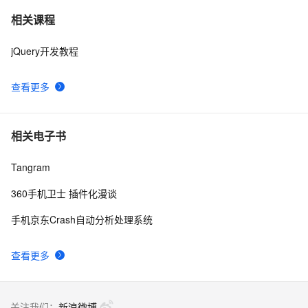
乐视欠款门继续发酵，传高通和MTK暂停向乐视手机供
636
7
相关课程
应芯片
jQuery开发教程
手机淘宝短视频业务「哇哦视频」迁移上 FaaS 笔记公开
5
8
查看更多
15款手机CSS3动画导航特效
400
9
华为领衔，“5G+摄像头”拿下双影帝，多家国产手机凭
170
10
相关电子书
借拍照入围MWC最佳演员
Tangram
360手机卫士 插件化漫谈
手机京东Crash自动分析处理系统
查看更多
关注我们：
新浪微博