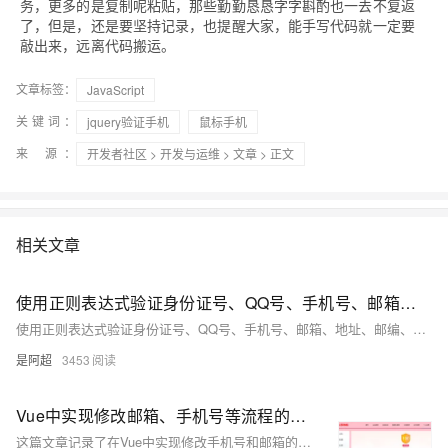
务，更多的是复制呢粘贴，那些勤勤恳恳字字斟酌也一去不复返
了，但是，还是要坚持记录，也提醒大家，能手写代码就一定要
敲出来，远离代码搬运。
文章标签：
JavaScript
关键词：
jquery验证手机
鼠标手机
来 源：
开发者社区
>
开发与运维
>
文章
> 正文
相关文章
使用正则表达式验证身份证号、QQ号、手机号、邮箱、地址、邮编、银行卡号、学号、车牌号、快递单号、验证码、ISBN号、网址、IPV4地址、IPV6地址、出生年月日、姓名2
使用正则表达式验证身份证号、QQ号、手机号、邮箱、地址、邮编、银行卡号、学号、车牌号、快递单号、验证码、ISBN号、网址、IPV4地址、IPV6地址、出生年月日、姓名
是阿超
3453
Vue中实现修改邮箱、手机号等流程的大致过程、验证码由后端的redis生成验证（版本1.0）
这篇文章记录了在Vue中实现修改手机号和邮箱的大致流程，包括使用过滤器部分隐藏展示的手机号和邮箱，以及通过点击触发路由跳转的便捷方式。文章还描述了旧号码和新号码验证的界面实现，其中验证码由后端生成并通过弹窗展示给用户，未来可以接入真正的手机验证码接口。此外，还提供了修改邮箱的页面效果截图，并强调了学习是一个永无止境的过程。