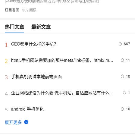
jQuery最方便的前端验证方式2种(非空验证与比较验证)
红目香薰
369
热门文章
最新文章
CEO都用什么样的手机？
667
1
html5手机网站需要加的那些meta/link标签，html5 meta
11
2
全解
手机真机调试本地前端页面
10
3
企业网站建设为什么要 做手机站，自适应网站有什么优
1
4
势
android 手机美化
10
5
电话号码正则表达式 代码 javascript+html,JS正则表达
14
6
式判断11位手机号码