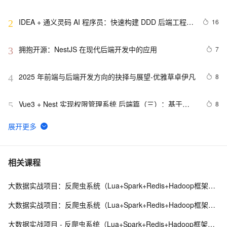
IDEA + 通义灵码 AI 程序员：快速构建 DDD 后端工程模
16
2
板
拥抱开源：NestJS 在现代后端开发中的应用
7
3
2025 年前端与后端开发方向的抉择与展望-优雅草卓伊凡
8
4
Vue3 + Nest 实现权限管理系统 后端篇（三）：基于
8
5
RBAC 权限控制实现
前后端分离，如何在前端项目中动态插入后端API基地
3
6
址？（in docker）
【测试开发】八、接口测试-后端-模块树列表接口实现，
2
7
相关课程
使用HutoolUtil中TreeUtil快速处理树形结构 
大数据实战项目：反爬虫系统（Lua+Spark+Redis+Hadoop框架搭建）第二阶段
LYNC后端镜像切换导致监控页面无法正常打开
2
8
大数据实战项目：反爬虫系统（Lua+Spark+Redis+Hadoop框架搭建）第四阶段
有关后端使用Springboot导出Excel，前端使用vue实现
2
9
大数据实战项目 - 反爬虫系统（Lua+Spark+Redis+Hadoop框架搭建）第七阶段
Excel下载的功能实现