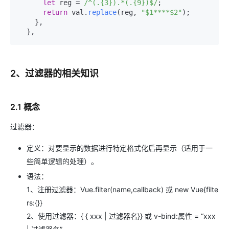
let
 reg = 
/^(.{3}).*(.{9})$/
;

return
 val.
replace
(reg, 
"$1****$2"
);

    },

2、过滤器的相关知识
2.1 概念
过滤器：
定义：对要显示的数据进行特定格式化后再显示（适用于一
些简单逻辑的处理）。
语法：
1、注册过滤器：Vue.filter(name,callback) 或 new Vue{filte
rs:{}}
2、使用过滤器：{
{ xxx | 过滤器名}} 或 v-bind:属性 = “xxx