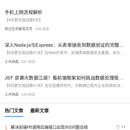
手机上网流程解析
【9月更文挑战第5天】
穿过生命散发芬芳
406
深入Node.js与Express：从表单接收到数据验证的完整指南——实战技巧揭秘后端开发中的表单处理流程
【8月更文挑战第31天】在Web开发中，处理表单数据至关重要。本文通过实例详细讲解了如何利用Node.js与Express框架接收和验证表单数据。首先，搭建环境并初始化一个简单的Express应用；接着，演示如何接收用户注册表单中的`username`和`email`字段；最后，引入`joi`模块进行数据验证，确保数据安全准确。掌握这些技能有助于开发者构建更安全、友好的Web应用。随着Node.js和Express的不断进步，未来将有更多高级功能值得期待。
土木林森
591
JSF 逆袭大数据江湖！看前端框架如何挑战数据处理极限？揭秘这场技术与勇气的较量！
【8月更文挑战第31天】在信息爆炸时代，大数据已成为企业和政府决策的关键。JavaServer Faces（JSF）作为标准的 Java Web 框架，如何与大数据技术结合，高效处理大规模数据集？本文探讨大数据的挑战与机遇，介绍 JSF 与 Hadoop、Apache Spark 等技术的融合，展示其实现高效数据存储和处理的潜力，并提供示例代码，助您构建强大的大数据系统。
土木林森
243
热门文章
最新文章
解决前端H5调用后端接口出现302问题总结
11
1