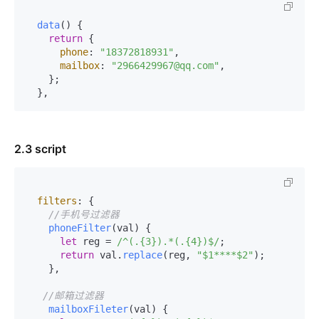
data
(
) {

return
 {

phone
: 
"18372818931"
,

mailbox
: 
"2966429967@qq.com"
,

    };

2.3 script
filters
: {

//手机号过滤器
phoneFilter
(
val
) {

let
 reg = 
/^(.{3}).*(.{4})$/
;

return
 val.
replace
(reg, 
"$1****$2"
);

    },

//邮箱过滤器
mailboxFileter
(
val
) {
