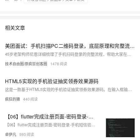
相关文章
美团面试：手机扫描PC二维码登录，底层原理和完整流程是什么？
45岁老架构师尼恩详细梳理了手机扫码登录的完整流程，帮助大家在面试中脱颖而出。该过程分为三个阶段：待扫描阶段、已扫描待确认阶段和已确认阶段。更多技术圣经系列PDF及详细内容，请关注【技术自由圈】获取。
技术自由圈/原疯狂创客圈
1478
HTML5实现的手机验证抽奖领券效果源码
这是一款基于HTML5实现的手机验证抽奖领券效果源码。在输入框输入手机号码即可点击下方的按钮来进行抽奖游戏，中奖后还会弹出提示信息，是一款比较经典的抽奖游戏源码
疯狂的猿
440
【06】flutter完成注册页面-密码登录-手机短信验证-找回密码相关页面-并且实现静态跳转打包demo做演示-开发完整的社交APP-前端客户端开发+数据联调|以优雅草商业项目为例做开发-flutter开发-全流程-商业应用级实战开发-优雅草央千澈
【06】flutter完成注册页面-密码登录-手机短信验证-找回密码相关页面-并且实现静态跳转打包demo做演示-开发完整的社交APP-前端客户端开发+数据联调|以优雅草商业项目为例做开发-flutter开发-全流程-商业应用级实战开发-优雅草央千澈
卓伊凡
593