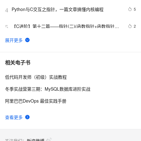
Python与C交互之指针，一篇文章搞懂内核编程 
5
4
【C进阶】第十二篇——指针(二)(函数指针+函数指针数
2
5
组+回调函数)
智能指针shared_ptr【无锁设计基于GCC】
2
6
C 语言中指针数组与数组指针的辨析与应用
8
7
相关电子书
低代码开发师（初级）实战教程
关于数组指针的一道面试题
4
8
冬季实战营第三期：MySQL数据库进阶实战
函数指针和回调函数
5
9
阿里巴巴DevOps 最佳实践手册
进一步理解指针：一维数组和二维数组转换
3
10
查看更多
关注我们：
新浪微博