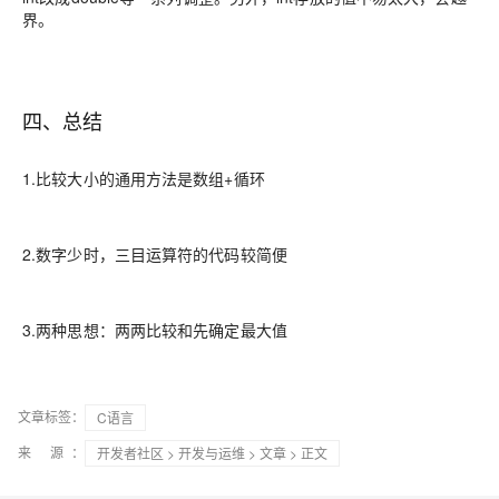
界。
四、总结
1.比较大小的通用方法是数组+循环
2.数字少时，三目运算符的代码较简便
3.两种思想：两两比较和先确定最大值
文章标签：
C语言
来 源：
开发者社区
>
开发与运维
>
文章
> 正文