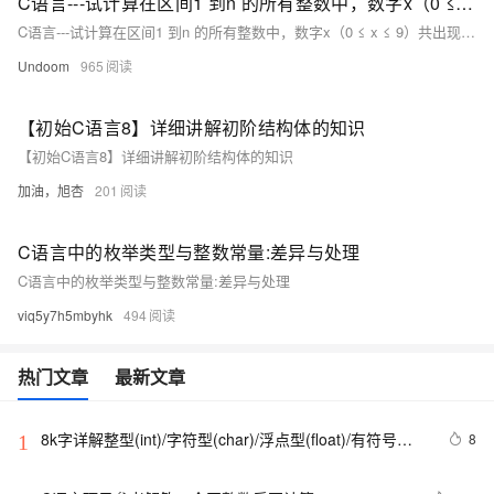
C语言---试计算在区间1 到n 的所有整数中，数字x（0 ≤ x ≤ 9）共出现了多少次？
C语言---试计算在区间1 到n 的所有整数中，数字x（0 ≤ x ≤ 9）共出现了多少次？
Undoom
965
【初始C语言8】详细讲解初阶结构体的知识
【初始C语言8】详细讲解初阶结构体的知识
加油，旭杏
201
C语言中的枚举类型与整数常量:差异与处理
C语言中的枚举类型与整数常量:差异与处理
viq5y7h5mbyhk
494
热门文章
最新文章
8k字详解整型(int)/字符型(char)/浮点型(float)/有符号
8
1
(signed)/无符号(unsigned)数据在内存中的存储【程序员
内功修炼/C语言】