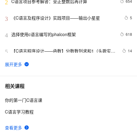
C语言项目参考解答：全正整数后再计算
654
2
《C语言及程序设计》实践项目——输出小星星
5
3
选择使用c语言编写的phalcon框架
618
4
【C语言程序设计——函数】分数数列求和1（头歌实践
14
5
教学平台习题）【合集】
C语言例题5：
11
6
C语言杂谈——静态函数
5
7
相关课程
你的第一门C语言课
C语言程序设计核心详解 第二章:数据与数据类型 4种常
12
8
量详解 常见表达式详解
C语言学习教程
【C语言基础篇】scanf（）函数详解
9
9
查看更多
C与C++《精通Unix下C语言与项目实践》读书笔记（8）
3
10