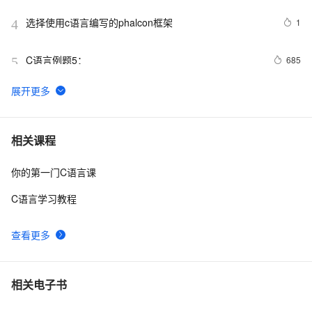
选择使用c语言编写的phalcon框架
1
4
C语言例题5：
685
5
C语言杂谈——静态函数
5
6
【C语言程序设计——函数】分数数列求和1（头歌实践
13
7
相关课程
教学平台习题）【合集】
你的第一门C语言课
C与C++《精通Unix下C语言与项目实践》读书笔记（8）
3
8
C语言学习教程
C语言程序设计核心详解 第二章:数据与数据类型 4种常
11
9
量详解 常见表达式详解
查看更多
C语言——二级指针
638
10
相关电子书