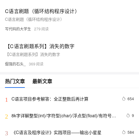
C语言刷题（循环结构程序设计）
C语言刷题（循环结构程序设计）
写代码的大学生
279
【C语言刷题系列】消失的数字
【C语言刷题系列】消失的数字
倔强的石头_
369
热门文章
最新文章
C语言项目参考解答：全正整数后再计算
654
1
8k字详解整型(int)/字符型(char)/浮点型(float)/有符号
9
2
(signed)/无符号(unsigned)数据在内存中的存储【程序员
内功修炼/C语言】
《C语言及程序设计》实践项目——输出小星星
584
3