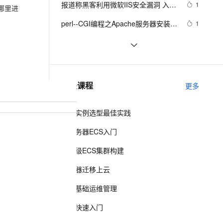
安全
报道称黑客利用微软IIS安全漏洞 入侵
我要投诉
e-1.1-I2V
Cosyvoice-V3-Flash
1
PolarDB
上云场景组合购
哪里进
伴
Qoder CN V1.7.0 发布
大学服务器
漫剧创作，剧本、分镜、视频高效生成
100%兼容MySQL、PostgreSQL，兼容Oracle，支持集中和分布式
覆盖90%+业务场景，专享组合折扣价
畅自然，细节丰富
高表现力语音合成大模型，语音克隆听感自然
VPN
perl--CGI编程之Apache服务器安装配
1
置
ernetes 版 ACK
云聚AI 严选权益
云安全中心 AI BAS 智能自动
SSL 证书
阿里云轻量应用服务器与ECS区别
13
2V
Fun-ASR
，一键激活高效办公新体验
理容器应用的 K8s 服务
精选AI产品，从模型到应用全链提效
化模拟渗透攻击产品发布
文戏情感细腻自然，动作戏激烈拳拳到肉，实现更强表演能力
支持中英文自由切换，具备更强的噪声鲁棒性
堡垒机
阿里云服务器地域怎么选？可用区是
11
AI 用量加速计划
DataWorks ChatBI 会话支持
什么？
防火墙
、识别商机，让客服更高效、服务更出色。
阿里云“飞天加速计划”ECS使用体验
新老同享，达量后返
上传临时文件分析
3
相关课程
更多
主机安全
应用
ECS实例选型最佳实践
千问办公
NEW
AI 应用及服务市场
的智能体编程平台
一站式AI生产力平台
云服务器ECS入门
AI 应用
伶鹊
企业级ECS集群构建
企业级人与Agent协作平台，接入和调度多个数字员工
智能客服平台，对话机器人、对话分析、智能外呼
大模型
服务器迁移上云
大模型服务平台百炼 - 全妙
自然语言处理
ECS基础运维管理
应用创作平台
多模态内容创作工具，已接入 DeepSeek
数据标注
ECS快速入门
机器学习