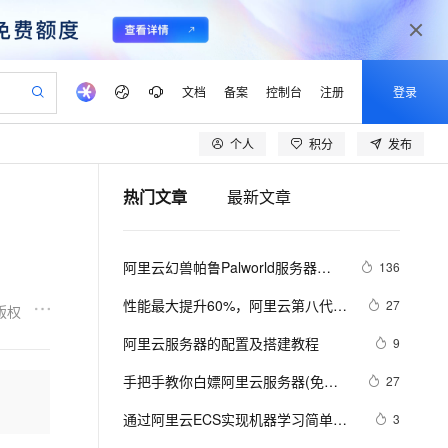
文档
备案
控制台
注册
登录
个人
积分
发布
验
作计划
器
AI 活动
专业服务
服务伙伴合作计划
开发者社区
加入我们
产品动态
服务平台百炼
阿里云 OPC 创新助力计划
热门文章
最新文章
一站式生成采购清单，支持单品或批量购买
可编辑精美 PPT 文稿
S产品伙伴计划（繁花）
峰会
CS
造的大模型服务与应用开发平台
Agency Agents：拥有专属领域专家
AI 生产力先锋
Al MaaS 服务伙伴赋能合作
域名
博文
Careers
PolarDB Agentic Database
至高可申请百万元
 轻松生成专业的 PPT
开启高性价比 AI 编程新体验
弹性可伸缩的云计算服务
先锋实践拓展 AI 生产力的边界
发布
多领域专家智能体,一键组建 AI 虚拟交付团队
Token 补贴，五大权
计划
海大会
伙伴信用分合作计划
商标
问答
社会招聘
阿里云幻兽帕鲁Palworld服务器配
136
益加速 OPC 成功
帕鲁游戏服务器
SS
HappyHorse 打造一站式影视创作平台
飞天发布时刻
HOT
秒悟 Meoo CLI 支持一键部
划
备案
电子书
校园招聘
置及价格整理（2024年版）
联机服务器，轻松开启游戏
视频创作，一键激活电商全链路生产力
稳定、安全、高性价比、高性能的云存储服务
所见，即是所愿
署项目至阿里云账号
可视化编排打通从文字构思到成片全链路闭环
更多支持
性能最大提升60%，阿里云第八代企
27
版权
划
公司注册
镜像站
视频生成
语音识别与合成
业级实例ECS g8i正式上线
 智能体与工作流应用
漫剧工坊：一站式动画创作平台
AI 实训营
Flink OSS 支持
阿里云服务器的配置及搭建教程
9
合作伙伴培训与认证
划
上云迁移
站生成，高效打造优质广告素材
全接入的云上超级电脑
通过阿里云百炼高效搭建AI应用,助力高效开发
快速生产连贯的高质量长漫剧
从基础到进阶，Agent 创客手把手教你
AssumeRole 角色自定义
lScope
我要反馈
e-1.1-T2V
Qwen3-TTS-Flash
手把手教你白嫖阿里云服务器(免费
27
查询合作伙伴
n Alibaba Cloud ISV 合作
代维服务
建企业门户网站
10 分钟搭建微信、支付宝小程序
百炼 Qwen3.7-Flash 系列模
领服务器)
畅细腻的高质量视频
离线语音合成大模型，多语言方言自适应，低延迟高稳定
创新加速
通过阿里云ECS实现机器学习简单训
ope
登录合作伙伴管理后台
3
我要建议
站，无忧落地极速上线
以可视化方式快速构建移动和 PC 门户网站
国内短信简单易用，安全可靠，秒级触达，全球覆盖200+国家和地区。
高效部署网站，快速应用到小程序
型发布
练