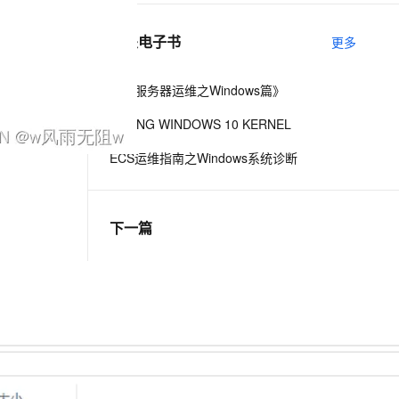
相关电子书
更多
息提取
与 AI 智能体进行实时音视频通话
从文本、图片、视频中提取结构化的属性信息
构建支持视频理解的 AI 音视频实时通话应用
《云服务器运维之Windows篇》
t.diy 一步搞定创意建站
构建大模型应用的安全防护体系
TAKING WINDOWS 10 KERNEL
通过自然语言交互简化开发流程,全栈开发支持
通过阿里云安全产品对 AI 应用进行安全防护
ECS运维指南之Windows系统诊断
下一篇
一条命令迁移，帮你实现 OpenClaw 与
Hermes Agent 记忆互通！