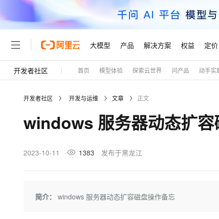
大模型
产品
解决方案
权益
定价
开发者社区
首页
模型体验
探索云世界
问产品
动手实
大模型
产品
解决方案
权益
定价
云市场
伙伴
服务
了解阿里云
精选产品
精选解决方案
普惠上云
产品定价
精选商城
成为销售伙伴
售前咨询
为什么选择阿里云
千问AI平台
开发者社区
开发与运维
文章
正文
了解云产品的定价详情
大模型服务平台百炼
睿译宝，AI翻译排版一
普惠上云 官方力荐
分销伙伴
在线服务
网站建设
什么是云计算
大
windows 服务器动态扩
大模型服务与应用平台
上传文档即自动完成翻译和
云服务器38元/年起，超
咨询伙伴
多端小程序
技术领先
云上成本管理
售后服务
轻量应用服务器
GLM-5.2：长任务时代
官方推荐返现计划
大模型
精选产品
精选解决方案
Salesforce 国际版订阅
稳定可靠
管理和优化成本
推荐新用户得奖励，单订单
销售伙伴合作计划
2023-10-11
1383
发布于黑龙江
自助服务
友盟天域
安全合规
人工智能与机器学习
AI
文本生成
云数据库 RDS
Hermes Agent，打造
云工开物
无影生态合作计划
在线服务
观测云
分析师报告
自主进化，持久记忆，越用
高校专属算力普惠，学生认
计算
互联网应用开发
Qwen3.8-Max
HOT
Salesforce On Alibaba C
工单服务
Tuya 物联网平台阿里云
研究报告与白皮书
人工智能平台 PAI
快速拥有专属 OpenClaw
简介：
windows 服务器动态扩容磁盘操作备忘
大模
Consulting Partner 合
大数据
容器
智能体时代全能旗舰模型
免费试用
短信专区
一站式AI开发、训练和推
蓝凌 OA
AI 大模型销售与服务生
现代化应用