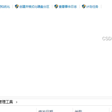
AI 应用
10分钟微调：让0.6B模型媲美235B模
多模态数据信
型
依托云原生高可用架构,实现Dify私有化部署
用1%尺寸在特定领域达到大模型90%以上效果
一个 AI 助手
超强辅助，Bol
即刻拥有 DeepSeek-R1 满血版
在企业官网、通讯软件中为客户提供 AI 客服
多种方案随心选，轻松解锁专属 DeepSeek