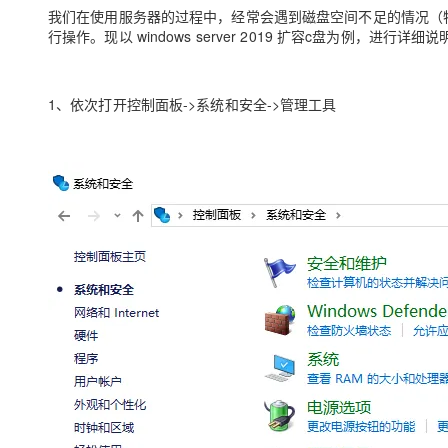
存储
天池大赛
Qwen3.7-Plus
云解析DNS
解决方案免费试用 新老
我们在使用服务器的过程中，经常会遇到磁盘空间不足的情况（
电子合同
行操作。现以 windows server 2019 扩容c盘为例，进行
最高领取价值200元试用
能看、能想、能动手的多模
安全
网络与CDN
AI 算法大赛
畅捷通
大数据开发治理平台 Data
AI 产品 免费试用
网络
安全
云开发大赛
Qwen3-VL-Plus
Tableau 订阅
1亿+ 大模型 tokens 和 
1、依次打开控制面板->系统和安全->管理工具
可观测
入门学习赛
中间件
AI空中课堂在线直播课
云防火墙
140+云产品 免费试用
上云与迁云
云原生的云上边界网络安全
产品新客免费试用，最长1
数据库
生态解决方案
大模型服务
企业出海
大模型ACA认证体验
大数据计算
助力企业全员 AI 认知与能
行业生态解决方案
千问AI平台-Token Plan
政企业务
媒体服务
开发者生态解决方案
企业服务与云通信
千问AI平台-模型体验
AI 开发和 AI 应用解决
在线体验全尺寸、多种模态
域名与网站
Happy 系列大模型
终端用户计算
Serverless
开发工具