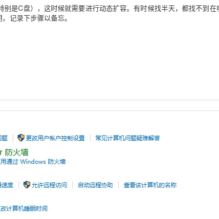
Deepseek-v4-pro
HappyHors
同享
万小智 AI 建站低至 15元/月
Qoder CN
AI 短剧/漫剧
云原生数据库 
特别是C盘），这时候就需要进行动态扩容。有时候找半天，都找不到在
快递物流查询
WordPress
成为服务伙
高校合作
详细说明，记录下步骤以备忘。
点，立即开启云上创新
覆盖公网/内网、递归/权威、移动APP等全场景解析服务
送.CN域名，送备案服务码
基于千问大模型等，支持代码智能生成、研发智能问答
AI助力短剧
态智能体模型
旗舰 MoE 大模型，百万上下文与顶尖推理能力
图生视频，流
Ubuntu
服务生态伙伴
云工开物
企业应用
Works
Night Plan 支持 Qwen 3.8-Max
云原生大数据计算服务 MaxCompute
AI 办公
容器服务 Kub
NEW
GLM-5.2
Wan2.7-T
Red Hat
30+ 款产品免费体验
Data Agent 驱动的一站式 Data+AI 开发治理平台
夜间 5 折，Qwen/Meoo/TokenPlan 客户专享
面向分析的企业级SaaS模式云数据仓库
AI智能应用
提供一站式管
科研合作
视觉 Coding、空间感知、多模态思考等全面升级
1M上下文，专为长程任务能力而生
ERP
堂（旗舰版）
SUSE
智能客服
CRM
防护产品
2个月
自动承接线索
建站小程序
OA 办公系统
AI 应用构建
大模型原生
力提升
财税管理
模板建站
Qoder
大模型服务平台百炼-应用模版
HOT
NEW
面向真实软件
个人版上线、团队版降价；千问3.8-Max首发发尝鲜
丰富多元化的应用模版和解决方案
400电话
定制建站
万有无界
大模型服务平台百炼-智能体
方案
广告营销
模板小程序
的模型效果
灵活可视化地构建企业级 Agent
定制小程序
秒悟
人工智能平台 PAI
APP 开发
云端极速 AI 
新一代 AI 视频生成模型，深度适配广告营销等场景
AI Native 的算法工程平台，一站式完成建模、训练、推理服务部署
建站系统