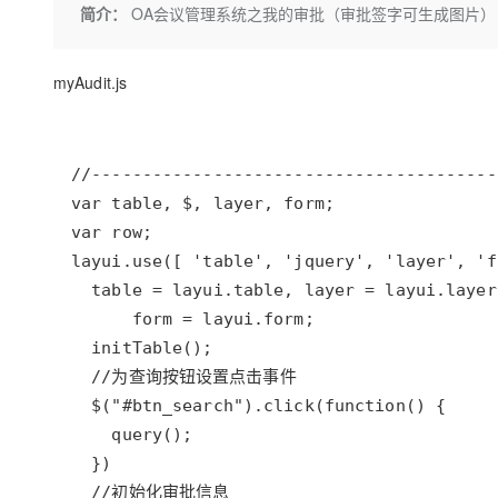
存储
天池大赛
Qwen3.7-Plus
简介：
OA会议管理系统之我的审批（审批签字可生成图片）
云解析DNS
解决方案免费试用 新老
电子合同
最高领取价值200元试用
能看、能想、能动手的多模
安全
网络与CDN
AI 算法大赛
畅捷通
myAudit.js
大数据开发治理平台 Data
AI 产品 免费试用
网络
安全
云开发大赛
Qwen3-VL-Plus
Tableau 订阅
1亿+ 大模型 tokens 和 
可观测
入门学习赛
中间件
AI空中课堂在线直播课
云防火墙
140+云产品 免费试用
上云与迁云
云原生的云上边界网络安全
产品新客免费试用，最长1
数据库
生态解决方案
大模型服务
企业出海
大模型ACA认证体验
大数据计算
助力企业全员 AI 认知与能
行业生态解决方案
千问AI平台-Token Plan
政企业务
媒体服务
开发者生态解决方案
企业服务与云通信
千问AI平台-模型体验
AI 开发和 AI 应用解决
在线体验全尺寸、多种模态
域名与网站
Happy 系列大模型
终端用户计算
Serverless
开发工具