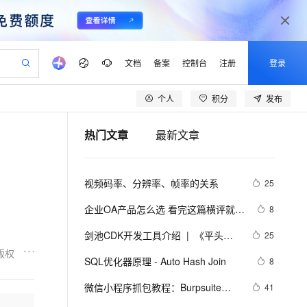
文档
备案
控制台
注册
登录
个人
积分
发布
验
作计划
器
AI 活动
专业服务
服务伙伴合作计划
开发者社区
加入我们
产品动态
服务平台百炼
阿里云 OPC 创新助力计划
热门文章
最新文章
一站式生成采购清单，支持单品或批量购买
io：打造专属 AI 语音助手
S产品伙伴计划（繁花）
峰会
CS
造的大模型服务与应用开发平台
一句话生成原生可编辑精美 PPT 文稿
AI 生产力先锋
Al MaaS 服务伙伴赋能合作
域名
博文
Careers
至高可申请百万元
Qwen3.8-Max 模型上线
开启高性价比 AI 编程新体验
弹性可伸缩的云计算服务
Qwen-Audio-3.0-Realtime 端到端实时语音角色扮演
输入一句话想法, 轻松生成专业的 PPT
先锋实践拓展 AI 生产力的边界
Token 补贴，五大权
计划
海大会
伙伴信用分合作计划
商标
问答
社会招聘
视频码率、分辨率、帧率的关系
25
益加速 OPC 成功
eek-V4-Pro
SS
一键部署幻兽帕鲁游戏服务器
飞天发布时刻
HOT
Open Search 向量检索版支
划
备案
电子书
校园招聘
pSeek-V4-Pro
视频创作，一键激活电商全链路生产力
稳定、安全、高性价比、高性能的云存储服务
一键购买专属联机服务器，轻松开启游戏
所见，即是所愿
持视频检索 Pipeline 功能
更多支持
企业OA产品怎么选 看完这篇横评就懂
8
划
公司注册
镜像站
视频生成
语音识别与合成
了
专属 QwenPaw
漫剧工坊：一站式动画创作平台
AI 实训营
HOT
应用身份服务 (IDaaS)
剑池CDK开发工具介绍  |  《平头哥
25
合作伙伴培训与认证
划
上云迁移
站生成，高效打造优质广告素材
全接入的云上超级电脑
从聊天伙伴进化为能主动干活的本地数字员工
快速生产连贯的高质量长漫剧
从基础到进阶，Agent 创客手把手教你
OpenClaw 管理能力上线
剑池CDK快速上手指南》第一章
版权
lScope
我要反馈
e-1.1-T2V
Qwen3-TTS-Flash
SQL优化器原理 - Auto Hash Join
8
查询合作伙伴
n Alibaba Cloud ISV 合作
代维服务
建企业门户网站
10 分钟搭建微信、支付宝小程序
MaxCompute MaxFrame 提
畅细腻的高质量视频
离线语音合成大模型，多语言方言自适应，低延迟高稳定
创新加速
微信小程序抓包教程：Burpsuite版 
ope
登录合作伙伴管理后台
41
我要建议
站，无忧落地极速上线
以可视化方式快速构建移动和 PC 门户网站
国内短信简单易用，安全可靠，秒级触达，全球覆盖200+国家和地区。
高效部署网站，快速应用到小程序
供自动弹性内存功能
附所需工具