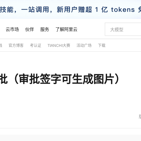
云市场
伙伴
服务
了解阿里云
践
官方博客
考认证
TIANCHI大赛
活动广场
下载
AI 特惠
数据与 API
成为产品伙伴
企业增值服务
最佳实践
价格计算器
AI 场景体
基础软件
产品伙伴合
阿里云认证
市场活动
配置报价
大模型
自助选配和估算价格
新方式
睿译宝，AI翻译排版一步到位
智启 AI 普惠权益
产品生态集成认证中心
企业支持计划
云上春晚
域名与网站
千问官方 MaaS 平台，为开发者和 Agent 而生，新用户赠送 1 亿 + tokens 额度
Qwen Aud
AI Coding
阿里云Maa
2026 阿里云
云服务器 E
为企业打
数据集
Windows
大模型认证
模型
NEW
NEW
批（审批签字可生成图片）
交付可用成果
值低价云产品抢先购
上传文档即自动完成翻译和格式还原
至高享 1亿+免费 tokens，加速 Al 应用落地
提供智能易用的域名与建站服务
智能编程，一键
安全可靠、
产品生态伙伴
专家技术服务
云上奥运之旅
弹性计算合作
阿里云中企出
手机三要素
宝塔 Linux
全部认证
价格优势
有专属领域专家
GLM-5.2：长任务时代开源旗舰模型
阿里云 OPC 创新助力计划
千问大模型
即刻拥有 DeepS
AI 电商营销
对象存储 O
大模型
产品生态伙伴工作台
企业增值服务台
云栖战略参考
云存储合作计
云栖大会
身份实名认证
CentOS
训练营
推动算力普惠，释放技术红利
最高返9万
多领域专家智能体,一键组建 AI 虚拟交付团队
快速构建应用程序和网站，即刻迈出上云第一步
至高百万元 Token 补贴，加速一人公司成长
多元化、高性能、安全可靠的大模型服务
真正可用的 1M 上下文,一次完成代码全链路开发
轻松解锁专属 Dee
从图文生成到
云上的中国
数据库合作计
活动全景
短信
Docker
图片和
站式影视创作平台
Hermes Agent，打造自进化智能体
Token Plan 模型订阅计划
数字证书管理服务（原SSL证书）
5 分钟轻松部署
AI 广告创作
无影云电脑
企业成长
NEW
信息公告
看见新力量
云网络合作计
OCR 文字识别
JAVA
证享300元代金券
可视化编排打通从文字构思到成片全链路闭环
全托管，含MySQL、PostgreSQL、SQL Server、MariaDB多引擎
自主进化，持久记忆，越用越聪明
Qwen3.8-Max 首发尝鲜，限时加量 10 倍，夜间低至2折
实现全站HTTPS，呈现可信的WEB访问
图文、视频一
随时随地安
魔搭 Mode
Kimi-K3
HappyHors
NEW
loud
服务实践
官网公告
金融模力时刻
Salesforce O
版
发票查验
全能环境
Claude Code + GStack 打造工程团队
千问办公，限时限量积分加倍
Qoder
低代码高效构
AI 建站
短信服务
型
NEW
作计划
Kimi 最新旗舰模型，长程编程与推理利器
让文字生成流
计划
创新中心
魔搭 ModelSc
健康状态
理服务
让AI从“聊天伙伴”进化为能干活的“数字员工”
安装技能 GStack，拥有专属 AI 工程团队
你的AI工作搭子，覆盖日常办公高频场景
面向真实软件的智能体编程平台
0 代码专业建
客户案例
天气预报查询
操作系统
态合作计划