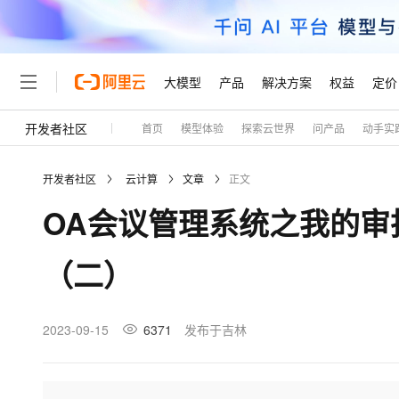
大模型
产品
解决方案
权益
定价
开发者社区
首页
模型体验
探索云世界
问产品
动手实
大模型
产品
解决方案
权益
定价
云市场
伙伴
服务
了解阿里云
精选产品
精选解决方案
普惠上云
产品定价
精选商城
成为销售伙伴
售前咨询
为什么选择阿里云
千问AI平台
开发者社区
云计算
文章
正文
了解云产品的定价详情
大模型服务平台百炼
千问办公，解锁你的工作
普惠上云 官方力荐
分销伙伴
在线服务
网站建设
什么是云计算
大
OA会议管理系统之我的审
大模型服务与应用平台
企业级Agent产品，直接
云服务器38元/年起，超
咨询伙伴
多端小程序
技术领先
云上成本管理
售后服务
轻量应用服务器
Agency Agents：拥
官方推荐返现计划
大模型
精选产品
精选解决方案
Salesforce 国际版订阅
稳定可靠
（二）
管理和优化成本
推荐新用户得奖励，单订单
销售伙伴合作计划
自助服务
友盟天域
安全合规
人工智能与机器学习
AI
文本生成
云数据库 RDS
HappyHorse 打造一
云工开物
无影生态合作计划
在线服务
观测云
分析师报告
高校专属算力普惠，学生认
计算
互联网应用开发
2023-09-15
6371
发布于吉林
Qwen3.8-Max
HOT
Salesforce On Alibaba C
工单服务
Tuya 物联网平台阿里云
研究报告与白皮书
人工智能平台 PAI
快速拥有专属 OpenClaw
大模
Consulting Partner 合
大数据
容器
智能体时代全能旗舰模型
免费试用
短信专区
一站式AI开发、训练和推
蓝凌 OA
AI 大模型销售与服务生
现代化应用