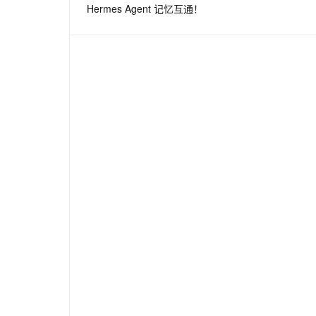
Hermes Agent 记忆互通！
息提取
与 AI 智能体进行实时音视频通话
从文本、图片、视频中提取结构化的属性信息
构建支持视频理解的 AI 音视频实时通话应用
t.diy 一步搞定创意建站
构建大模型应用的安全防护体系
通过自然语言交互简化开发流程,全栈开发支持
通过阿里云安全产品对 AI 应用进行安全防护