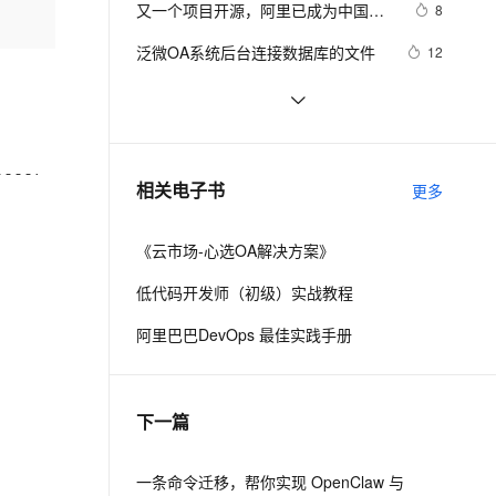
安全
又一个项目开源，阿里已成为中国开
我要投诉
e-1.1-I2V
Cosyvoice-V3-Flash
8
PolarDB
上云场景组合购
Milvus 弹性伸缩功能新增节
伴
源的关键力量？
漫剧创作，剧本、分镜、视频高效生成
100%兼容MySQL、PostgreSQL，兼容Oracle，支持集中和分布式
覆盖90%+业务场景，专享组合折扣价
点支持范围
畅自然，细节丰富
高表现力语音合成大模型，语音克隆听感自然
VPN
泛微OA系统后台连接数据库的文件
12
ernetes 版 ACK
云聚AI 严选权益
AI 原生数据库服务发布
SSL 证书
OA是什么意思？OA系统有哪些核心
14
2V
Fun-ASR
，一键激活高效办公新体验
理容器应用的 K8s 服务
精选AI产品，从模型到应用全链提效
Agent 数据网关
功能和应用场景？
文戏情感细腻自然，动作戏激烈拳拳到肉，实现更强表演能力
支持中英文自由切换，具备更强的噪声鲁棒性
堡垒机
OA协同办公软件评测 —— 
3
AI 用量加速计划
云原生数据库 PolarDB
Teambition篇
防火墙
、识别商机，让客服更高效、服务更出色。
FineReport和泛微OA(Ecology)的单
新老同享，达量后返
Agentic Database 发布
7
相关电子书
更多
点登录集成方案
主机安全
应用
《云市场-心选OA解决方案》
千问办公
NEW
AI 应用及服务市场
的智能体编程平台
一站式AI生产力平台
低代码开发师（初级）实战教程
AI 应用
伶鹊
阿里巴巴DevOps 最佳实践手册
企业级人与Agent协作平台，接入和调度多个数字员工
智能客服平台，对话机器人、对话分析、智能外呼
大模型
大模型服务平台百炼 - 全妙
自然语言处理
下一篇
应用创作平台
多模态内容创作工具，已接入 DeepSeek
数据标注
机器学习
一条命令迁移，帮你实现 OpenClaw 与