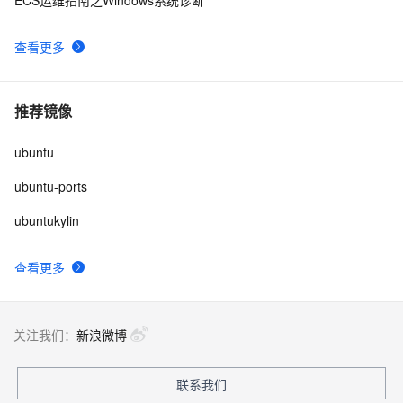
ECS运维指南之Windows系统诊断
络VPC&EIP&NAT&共享宽带&SLB——云上网络
VPC&EIP&NAT&共享带宽&SLB（上）（1）
阿里云公网IP主机如何访问无公网IP主机？
3
10
查看更多
推荐镜像
ubuntu
ubuntu-ports
ubuntukylin
查看更多
关注我们：
新浪微博
联系我们