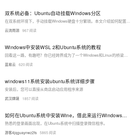
双系统必备：Ubuntu自动挂载Windows分区
在双系统环境下，手动挂载Windows硬盘十分繁琐。本文介绍如何配置Ubuntu开机自动挂载Windows硬盘，包括硬盘识别、挂载点创建、fstab配置及验证步骤，帮助您节省时间，实现高效操作。
云流雨洄
967
Windows中安装WSL 2和Ubuntu系统的教程
回看这一路，有趣吧？你已经跨界成为了一个Windows和Linux的桥梁。期待在代码的世界里，把一切玩得风生水起！
蓝易云
620
windows11系统安装ubuntu系统详细步骤
安装后，您可以直接从商店启动应用程序来源
武汉肆晟
1857
如何在Ubuntu系统中安装Wine，借此来运行Windows程序
熟悉的登录画面出现，在Ubuntu系统中扫描登录微信程序。
游客4jqguaynwz2fs
5865