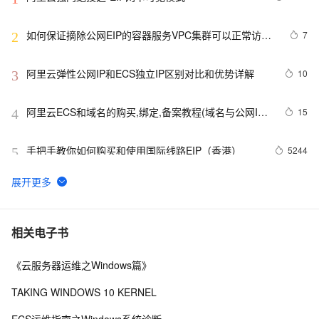
如何保证摘除公网EIP的容器服务VPC集群可以正常访问
7
2
公网
阿里云弹性公网IP和ECS独立IP区别对比和优势详解
10
3
阿里云ECS和域名的购买,绑定,备案教程(域名与公网IP
15
4
绑定)
手把手教你如何购买和使用国际线路EIP（香港）
5244
5
手把手教你搭建Serv-U FTP服务器共享文件并实现外网
23
6
远程访问「无公网IP」
使用Docker部署监控服务Uptime Kuma并实现无公网ip远
7
7
相关电子书
程访问本地服务
《云服务器运维之Windows篇》
微信公众号本地开发调试 - 无公网IP，内网穿透
9
8
TAKING WINDOWS 10 KERNEL
《企业运维之云上网络原理与实践》——第三章 云上网
3
9