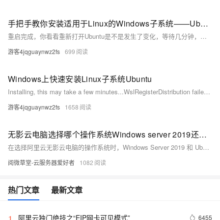
手把手教你安装适用于Linux的Windows子系统——Ubuntu
重启完成，你看看重新打开Ubuntu是不是发生了变化，等待几分钟，系统配置完成，根据提示设置用户名和密码即可
游客4jqguaynwz2fs
699
Windows上快速安装Linux子系统Ubuntu
Installing, this may take a few minutes...WslRegisterDistribution failed with error: 0x800701bcError: 0x800701bc WSL 2 ?????????????????? https://aka.ms/wsl2kernelPress any key to continue... 原因是 wsl1 升级到 wsl2 之后，内核却没有升级。 解决：下载最新的wsl安装包（wsl安装包）
游客4jqguaynwz2fs
1658
无影云电脑选择哪个操作系统Windows server 2019还是Ubuntu？
在选择阿里云无影云电脑的操作系统时，Windows Server 2019 和 Ubuntu 各有优势。Windows适合依赖微软生态的企业级应用，提供图形化界面和高安全性；Ubuntu则轻量、经济，适合开源工具链和容器化部署。根据应用场景、资源占用、安全性、开发效率及成本考量，选择最适合的系统。条件允许下，可采用混合方案满足多样化需求。
阅微草堂-云服务器爱好者
1082
热门文章
最新文章
阿里云独门绝技之“EIP网卡可见模式”
6455
1