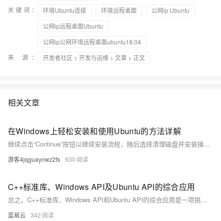
关键词：
环境Ubuntu连接
环境远程桌面
公网ip Ubuntu
公网ip远程桌面Ubuntu
公网ip公网环境远程桌面ubuntu18.04
来 源：
开发者社区
>
开发与运维
>
文章
> 正文
相关文章
在Windows上轻松安装和使用Ubuntu的方法详解
继续点击“Continue”按钮以继续安装流程，随后选择清理磁盘并安装操作系统的选项。 接下来，在安装过程中，你需要选择时区。为了与你的地理位置相匹配，请选择中国上海作为你的时区设置。 在安装过程中，你还需要设置计算机的名称以及账号密码。请务必牢记这些信息，因为它们将作为你登录系统的凭证。
游客4jqguaynwz2fs
630
C++标准库、Windows API及Ubuntu API的综合应用
总之，C++标准库、Windows API和Ubuntu API的综合应用是一项挑战性较大的任务，需要开发者具备跨平台编程的深入知识和丰富经验。通过合理的架构设计和有效的工具选择，可以在不同的操作系统平台上高效地开发和部署应用程序。
蓝易云
342