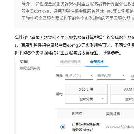
存储
天池大赛
Qwen3.7-Plus
简介：
弹性裸金属服务器架构阿里云服务器有计算型弹性裸金属
云解析DNS
解决方案免费试用 新老
电子合同
服务器ebmc7a、通用型弹性裸金属服务器ebmg6等实
最高领取价值200元试用
能看、能想、能动手的多模
安全
网络与CDN
AI 算法大赛
畅捷通
于弹性裸金属服务器架构下的各个实例规格的阿里云服务器
大数据开发治理平台 Data
AI 产品 免费试用
网络
安全
云开发大赛
Qwen3-VL-Plus
Tableau 订阅
1亿+ 大模型 tokens 和 
可观测
入门学习赛
中间件
弹性裸金属服务器架构阿里云服务器有计算型弹性裸金属服务器ebm
AI空中课堂在线直播课
云防火墙
140+云产品 免费试用
a、通用型弹性裸金属服务器ebmg6等实例规格可选，不同实
上云与迁云
云原生的云上边界网络安全
产品新客免费试用，最长1
数据库
构下的各个实例规格的阿里云服务器收费标准，以供参考。
生态解决方案
大模型服务
企业出海
大模型ACA认证体验
大数据计算
助力企业全员 AI 认知与能
行业生态解决方案
千问AI平台-Token Plan
政企业务
媒体服务
开发者生态解决方案
企业服务与云通信
千问AI平台-模型体验
AI 开发和 AI 应用解决
在线体验全尺寸、多种模态
域名与网站
Happy 系列大模型
终端用户计算
Serverless
开发工具