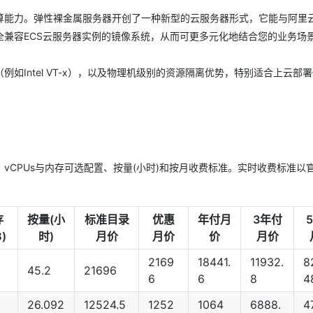
算能力。弹性裸金属服务器开创了一种新型的云服务器形式，它能与阿里
兼容ECS云服务器实例的镜像系统，从而可更多元化地结合您的业务场
Intel VT-x），以及物理机级别的资源隔离优势，特别适合上云部
vCPUs与内存可选配置、按量(小时)和按月收费标准。实时收费标准以
存
按量(小
标准目录
优惠
年付月
3年付
B)
时)
月价
月价
价
月价
2169
18441.
11932.
8
45.2
21696
6
6
8
4
26.092
12524.5
1252
1064
6888.
4