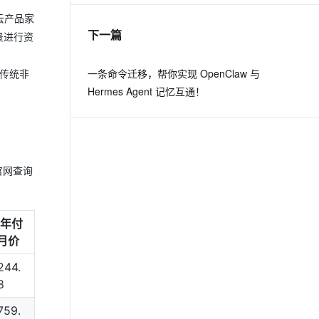
云产品家
下一篇
景进行资
一条命令迁移，帮你实现 OpenClaw 与
署传统非
Hermes Agent 记忆互通！
官网查询
5年付
月价
244.
8
759.