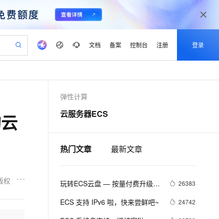
文档
备案
控制台
注册
登录
验
作计划
器
AI 活动
专业服务
服务伙伴合作计划
开发者社区
加入我们
产品动态
服务平台百炼
阿里云 OPC 创新助力计划
弹性计算
一站式生成采购清单，支持单品或批量购买
io：打造专属 AI 语音助手
S产品伙伴计划（繁花）
峰会
CS
造的大模型服务与应用开发平台
一句话生成原生可编辑精美 PPT 文稿
AI 生产力先锋
Al MaaS 服务伙伴赋能合作
域名
博文
Careers
至高可申请百万元
Qwen3.8-Max 模型上线
云服务器ECS
构云
开启高性价比 AI 编程新体验
弹性可伸缩的云计算服务
Qwen-Audio-3.0-Realtime 端到端实时语音角色扮演
输入一句话想法, 轻松生成专业的 PPT
先锋实践拓展 AI 生产力的边界
Token 补贴，五大权
计划
海大会
伙伴信用分合作计划
商标
问答
社会招聘
益加速 OPC 成功
eek-V4-Pro
SS
一键部署幻兽帕鲁游戏服务器
飞天发布时刻
HOT
Open Search 向量检索版支
划
备案
电子书
校园招聘
pSeek-V4-Pro
视频创作，一键激活电商全链路生产力
稳定、安全、高性价比、高性能的云存储服务
一键购买专属联机服务器，轻松开启游戏
所见，即是所愿
持视频检索 Pipeline 功能
热门文章
最新文章
更多支持
划
公司注册
镜像站
视频生成
语音识别与合成
专属 QwenPaw
漫剧工坊：一站式动画创作平台
AI 实训营
HOT
应用身份服务 (IDaaS)
合作伙伴培训与认证
划
上云迁移
站生成，高效打造优质广告素材
全接入的云上超级电脑
从聊天伙伴进化为能主动干活的本地数字员工
快速生产连贯的高质量长漫剧
从基础到进阶，Agent 创客手把手教你
OpenClaw 管理能力上线
版权
玩转ECS云盘 — 按量付费升级到
lScope
26383
我要反馈
e-1.1-T2V
Qwen3-TTS-Flash
查询合作伙伴
n Alibaba Cloud ISV 合作
代维服务
包年包月云盘
建企业门户网站
10 分钟搭建微信、支付宝小程序
MaxCompute MaxFrame 提
畅细腻的高质量视频
离线语音合成大模型，多语言方言自适应，低延迟高稳定
ECS 支持 IPv6 啦，快来尝鲜吧~
24742
创新加速
ope
登录合作伙伴管理后台
我要建议
站，无忧落地极速上线
以可视化方式快速构建移动和 PC 门户网站
国内短信简单易用，安全可靠，秒级触达，全球覆盖200+国家和地区。
高效部署网站，快速应用到小程序
供自动弹性内存功能