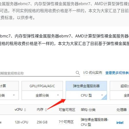
Deepseek-v4-pro
HappyHors
服务器ebmc7、内存型弹性裸金属服务器ebmr7、AMD计算型弹性裸
同享
万小智 AI 建站低至 15元/月
Qoder CN
AI 短剧/漫剧
云原生数据库 
快递物流查询
WordPress
成为服务伙
高校合作
例规格可选，不同实例规格的租用收费价格是不一样的，本文为大家汇总了目前
点，立即开启云上创新
覆盖公网/内网、递归/权威、移动APP等全场景解析服务
送.CN域名，送备案服务码
基于千问大模型等，支持代码智能生成、研发智能问答
AI助力短剧
态智能体模型
旗舰 MoE 大模型，百万上下文与顶尖推理能力
图生视频，流
Ubuntu
收费标准，以供参考。
服务生态伙伴
云工开物
企业应用
Works
Night Plan 支持 Qwen 3.8-Max
云原生大数据计算服务 MaxCompute
AI 办公
容器服务 Kub
NEW
GLM-5.2
Wan2.7-T
Red Hat
30+ 款产品免费体验
Data Agent 驱动的一站式 Data+AI 开发治理平台
夜间 5 折，Qwen/Meoo/TokenPlan 客户专享
面向分析的企业级SaaS模式云数据仓库
AI智能应用
提供一站式管
科研合作
视觉 Coding、空间感知、多模态思考等全面升级
1M上下文，专为长程任务能力而生
ERP
c7、内存型弹性裸金属服务器ebmr7、AMD计算型弹性裸金属服务器e
堂（旗舰版）
SUSE
智能客服
例规格的租用收费价格是不一样的，本文为大家汇总了目前基于弹性裸金属
CRM
防护产品
2个月
自动承接线索
建站小程序
OA 办公系统
AI 应用构建
大模型原生
力提升
财税管理
模板建站
Qoder
大模型服务平台百炼-应用模版
HOT
NEW
面向真实软件
个人版上线、团队版降价；千问3.8-Max首发发尝鲜
丰富多元化的应用模版和解决方案
400电话
定制建站
万有无界
大模型服务平台百炼-智能体
方案
广告营销
模板小程序
的模型效果
灵活可视化地构建企业级 Agent
定制小程序
秒悟
人工智能平台 PAI
APP 开发
云端极速 AI 
新一代 AI 视频生成模型，深度适配广告营销等场景
AI Native 的算法工程平台，一站式完成建模、训练、推理服务部署
建站系统