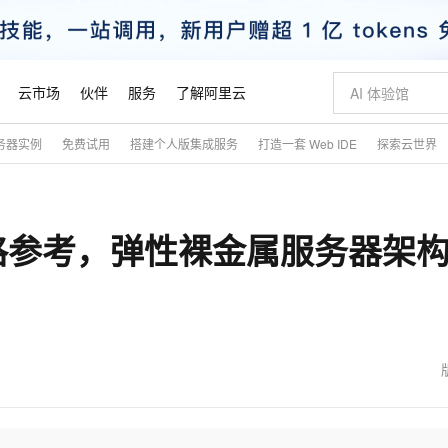
云市场
伙伴
服务
了解阿里云
务器实例
免费试用
搭建个人版集成服务
打造一套 Web IDE
探索云世界
AI 特惠
数据与 API
成为产品伙伴
企业增值服务
最佳实践
价格计算器
AI 场景体
基础软件
产品伙伴合
阿里云认证
市场活动
配置报价
大模型
自助选配和估算价格
新方式
睿译宝，AI翻译排版一步到位
智启 AI 普惠权益
产品生态集成认证中心
企业支持计划
云上春晚
域名与网站
千问官方 MaaS 平台，为开发者和 Agent 而生，新用户赠送 1 亿 + tokens 额度
Qwen Aud
AI Coding
阿里云Maa
2026 阿里云
云服务器 E
为企业打
数据集
Windows
大模型认证
模型
NEW
NEW
格参考，弹性裸金属服务器架
交付可用成果
值低价云产品抢先购
上传文档即自动完成翻译和格式还原
至高享 1亿+免费 tokens，加速 Al 应用落地
提供智能易用的域名与建站服务
智能编程，一键
安全可靠、
产品生态伙伴
专家技术服务
云上奥运之旅
弹性计算合作
阿里云中企出
手机三要素
宝塔 Linux
全部认证
价格优势
有专属领域专家
GLM-5.2：长任务时代开源旗舰模型
阿里云 OPC 创新助力计划
千问大模型
即刻拥有 DeepS
AI 电商营销
对象存储 O
大模型
产品生态伙伴工作台
企业增值服务台
云栖战略参考
云存储合作计
云栖大会
身份实名认证
CentOS
训练营
推动算力普惠，释放技术红利
最高返9万
多领域专家智能体,一键组建 AI 虚拟交付团队
快速构建应用程序和网站，即刻迈出上云第一步
至高百万元 Token 补贴，加速一人公司成长
多元化、高性能、安全可靠的大模型服务
真正可用的 1M 上下文,一次完成代码全链路开发
轻松解锁专属 Dee
从图文生成到
云上的中国
数据库合作计
活动全景
短信
Docker
图片和
站式影视创作平台
Hermes Agent，打造自进化智能体
Token Plan 模型订阅计划
数字证书管理服务（原SSL证书）
5 分钟轻松部署
AI 广告创作
无影云电脑
企业成长
NEW
信息公告
看见新力量
云网络合作计
OCR 文字识别
JAVA
证享300元代金券
可视化编排打通从文字构思到成片全链路闭环
全托管，含MySQL、PostgreSQL、SQL Server、MariaDB多引擎
自主进化，持久记忆，越用越聪明
Qwen3.8-Max 首发尝鲜，限时加量 10 倍，夜间低至2折
实现全站HTTPS，呈现可信的WEB访问
图文、视频一
随时随地安
魔搭 Mode
Kimi-K3
HappyHors
NEW
loud
服务实践
官网公告
金融模力时刻
Salesforce O
版
发票查验
全能环境
Claude Code + GStack 打造工程团队
千问办公，限时限量积分加倍
Qoder
低代码高效构
AI 建站
短信服务
型
NEW
作计划
Kimi 最新旗舰模型，长程编程与推理利器
让文字生成流
计划
创新中心
魔搭 ModelSc
健康状态
理服务
让AI从“聊天伙伴”进化为能干活的“数字员工”
安装技能 GStack，拥有专属 AI 工程团队
你的AI工作搭子，覆盖日常办公高频场景
面向真实软件的智能体编程平台
0 代码专业建
客户案例
天气预报查询
操作系统
态合作计划