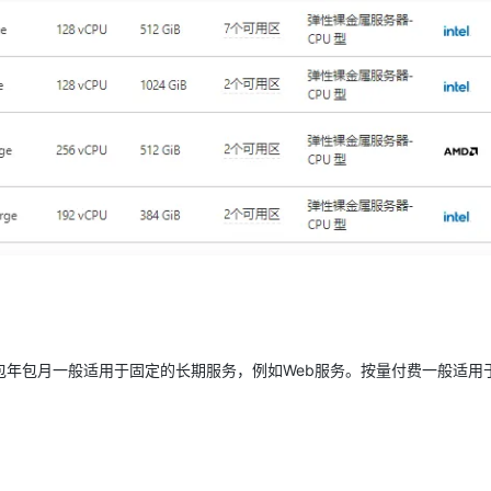
AI 应用
10分钟微调：让0.6B模型媲美235B模
多模态数据信
型
依托云原生高可用架构,实现Dify私有化部署
用1%尺寸在特定领域达到大模型90%以上效果
一个 AI 助手
超强辅助，Bol
即刻拥有 DeepSeek-R1 满血版
在企业官网、通讯软件中为客户提供 AI 客服
多种方案随心选，轻松解锁专属 DeepSeek
包年包月一般适用于固定的长期服务，例如Web服务。按量付费一般适用