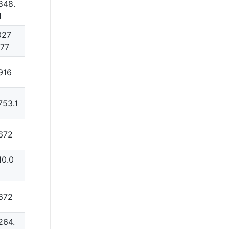
848.
1
027
.77
916
753.1
672
10.0
672
264.