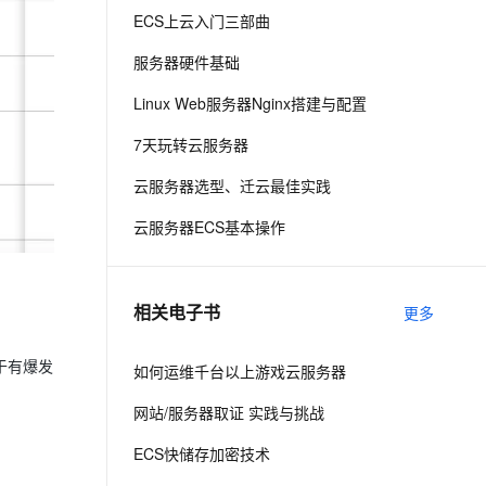
ECS上云入门三部曲
息提取
与 AI 智能体进行实时音视频通话
服务器硬件基础
从文本、图片、视频中提取结构化的属性信息
构建支持视频理解的 AI 音视频实时通话应用
Linux Web服务器Nginx搭建与配置
t.diy 一步搞定创意建站
构建大模型应用的安全防护体系
7天玩转云服务器
通过自然语言交互简化开发流程,全栈开发支持
通过阿里云安全产品对 AI 应用进行安全防护
云服务器选型、迁云最佳实践
云服务器ECS基本操作
相关电子书
更多
于有爆发
如何运维千台以上游戏云服务器
网站/服务器取证 实践与挑战
ECS快储存加密技术