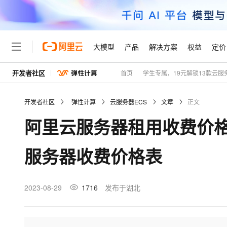
大模型
产品
解决方案
权益
定价
开发者社区
首页
学生专属，19元解锁13款云服
大模型
产品
解决方案
权益
定价
云市场
伙伴
服务
了解阿里云
精选产品
精选解决方案
普惠上云
产品定价
精选商城
成为销售伙伴
售前咨询
为什么选择阿里云
千问AI平台
开发者社区
弹性计算
云服务器ECS
文章
正文
了解云产品的定价详情
大模型服务平台百炼
千问办公，解锁你的工作
普惠上云 官方力荐
分销伙伴
在线服务
网站建设
什么是云计算
大
阿里云服务器租用收费价
大模型服务与应用平台
企业级Agent产品，直接
云服务器38元/年起，超
咨询伙伴
多端小程序
技术领先
云上成本管理
售后服务
轻量应用服务器
Agency Agents：拥
官方推荐返现计划
大模型
精选产品
精选解决方案
Salesforce 国际版订阅
稳定可靠
服务器收费价格表
管理和优化成本
推荐新用户得奖励，单订单
销售伙伴合作计划
自助服务
友盟天域
安全合规
人工智能与机器学习
AI
文本生成
云数据库 RDS
HappyHorse 打造一
云工开物
无影生态合作计划
在线服务
观测云
分析师报告
高校专属算力普惠，学生认
计算
互联网应用开发
2023-08-29
1716
发布于湖北
Qwen3.8-Max
HOT
Salesforce On Alibaba C
工单服务
Tuya 物联网平台阿里云
研究报告与白皮书
人工智能平台 PAI
快速拥有专属 OpenClaw
大模
Consulting Partner 合
大数据
容器
智能体时代全能旗舰模型
免费试用
短信专区
一站式AI开发、训练和推
蓝凌 OA
AI 大模型销售与服务生
现代化应用