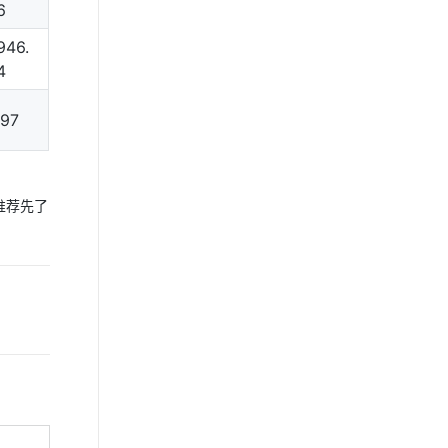
6
946.
4
197
推荐先了