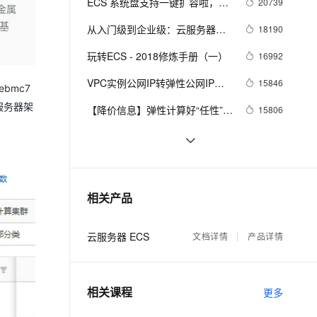
安全
ECS 系统盘支持一键扩容啦，无
20739
我要投诉
e-1.1-I2V
Cosyvoice-V3-Flash
金属
PolarDB
上云场景组合购
Milvus 弹性伸缩功能新增节
伴
需更换系统盘
基
漫剧创作，剧本、分镜、视频高效生成
100%兼容MySQL、PostgreSQL，兼容Oracle，支持集中和分布式
覆盖90%+业务场景，专享组合折扣价
点支持范围
畅自然，细节丰富
高表现力语音合成大模型，语音克隆听感自然
从入门级到企业级：云服务器支
18190
VPN
持「共享型」升级「独享型」
ernetes 版 ACK
云聚AI 严选权益
玩转ECS - 2018修炼手册（一）
AI 原生数据库服务发布
16992
SSL 证书
2V
Fun-ASR
，一键激活高效办公新体验
理容器应用的 K8s 服务
精选AI产品，从模型到应用全链提效
Agent 数据网关
文戏情感细腻自然，动作戏激烈拳拳到肉，实现更强表演能力
支持中英文自由切换，具备更强的噪声鲁棒性
VPC实例公网IP转弹性公网IP功
堡垒机
15846
bmc7
AI 用量加速计划
能
云原生数据库 PolarDB
服务器架
防火墙
【降价信息】弹性计算好“任性”，
15806
、识别商机，让客服更高效、服务更出色。
新老同享，达量后返
Agentic Database 发布
ECS又降价了~
主机安全
应用
省钱小贴士（ECS）：教你如何
15299
每年省出8w+ 块
云服务器ECS，你真的懂吗？
14623
千问办公
NEW
AI 应用及服务市场
的智能体编程平台
一站式AI生产力平台
阿里云基础产品技术月刊 2019年
13726
相关产品
AI 应用
4月
伶鹊
企业级人与Agent协作平台，接入和调度多个数字员工
智能客服平台，对话机器人、对话分析、智能外呼
大模型
云服务器 ECS
文档详情
产品详情
大模型服务平台百炼 - 全妙
自然语言处理
应用创作平台
多模态内容创作工具，已接入 DeepSeek
数据标注
相关课程
更多
机器学习