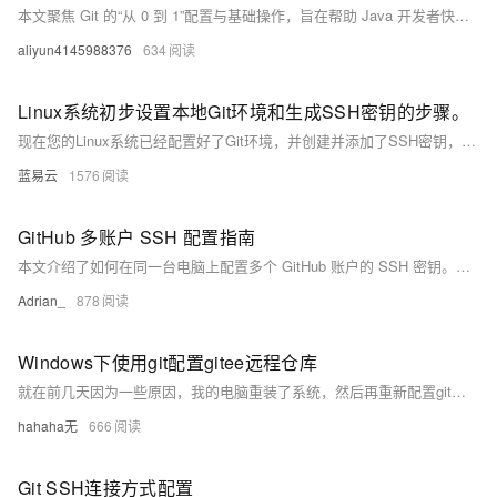
本文聚焦 Git 的“从 0 到 1”配置与基础操作，旨在帮助 Java 开发者快速掌握环境搭建、用户配置、仓库初始化、代码提交、版本回退等核心技能。内容设计上避免涉及复杂的分支策略或高级命令，以实用为导向，适合零基础入门者系统学习，为后续参与企业级项目开发奠定版本控制基础。
aliyun4145988376
634
Linux系统初步设置本地Git环境和生成SSH密钥的步骤。
现在您的Linux系统已经配置好了Git环境，并创建并添加了SSH密钥，可以安全地与远端仓库进行交互，无论是克隆、推送还是拉取操作。此过程确保了数据传输的安全并使版本控制流程更为顺畅。使用Git时应考虑定期更新并管理您的凭据，以确保安全性。
蓝易云
1576
GitHub 多账户 SSH 配置指南
本文介绍了如何在同一台电脑上配置多个 GitHub 账户的 SSH 密钥。内容包括：检查现有密钥、生成新的 SSH 密钥、配置 SSH config 文件、将公钥添加到 GitHub、验证 SSH 连接、设置 Git 用户信息、创建工作区目录、使用不同账户克隆仓库，以及为每个仓库配置独立的用户信息等步骤。通过这些操作，可以实现在不同项目中使用不同的 GitHub 账户进行提交和管理。
Adrian_
878
Windows下使用git配置gitee远程仓库
就在前几天因为一些原因，我的电脑重装了系统，然后再重新配置git的环境的时候就遇到了一些小问题。所以我决定自己写一篇文章，以便以后再配置git时，避免一些错误操作，而导致全网搜方法，找对的文章去找对应的解决方法。下面为了演示方便就拿gitee来演示，不拿GitHub了写文章了。
hahaha无
666
Git SSH连接方式配置