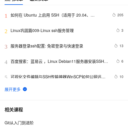
如何在 Ubuntu 上启用 SSH（适用于 20.04、
205
1
22.04）？
Linux巩固篇009-Linux ssh服务管理
3
2
服务器登录ssh配置: 免密登录与快速登录
13
3
百度搜索：蓝易云 ，Linux Debian11服务器安装SSH，
6
4
创建新用户并允许SSH远程登录，及SSH安全登录配置！
可视化文件编辑与SSH传输神器WinSCP如何公网远程
10
5
访问本地服务器
[vscode] --- vscode remote ssh远程登陆设置
9
6
SSH远程直连--------------Docker容器
10
7
相关课程
Git从入门到进阶
Shell批量SSH免交互登录认证
5
8