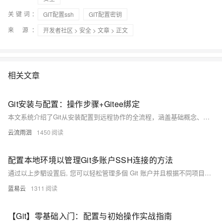
关键词：
GIT配置ssh
GIT配置密钥
来 源：
开发者社区
>
安全
>
文章
> 正文
相关文章
Git安装与配置：操作步骤+Gitee绑定
本文系统介绍了Git从安装配置到远程协作的全流程，涵盖基础概念、常用命令、分支管理、冲突解决及Gitee实战操作，助你高效掌握代码版本控制与团队协作技巧。
云流雨洄
1450
配置本地环境以管理Git多账户SSH连接的方法
通过以上步駟设置后, 您可以轻松管理多個 Git 账户并且根据不同项目需求切换 SSH 密匙进行版本控制操作。
蓝易云
1311
【Git】零基础入门：配置与初始操作实战指南