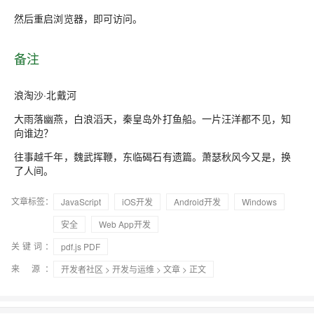
然后重启浏览器，即可访问。
备注
浪淘沙·北戴河
大雨落幽燕，白浪滔天，秦皇岛外打鱼船。一片汪洋都不见，知
向谁边？
往事越千年，魏武挥鞭，东临碣石有遗篇。萧瑟秋风今又是，换
了人间。
文章标签：
JavaScript
iOS开发
Android开发
Windows
安全
Web App开发
关键词：
pdf.js PDF
来 源：
开发者社区
>
开发与运维
>
文章
> 正文