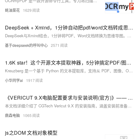
OCRmyPDF 是一款开源命令行工具，专为将扫描的 PDF 文件转换为可搜索、可复制的文档。支持多语言、图像优化和多核处理。
蚝油菜花
1629
DeepSeek + Xmind，1分钟自动把pdf/word文档转成思维导图
DeepSeek与Xmind结合，1分钟将PDF、Word文档转换为思维导图。只需四步：上传文档至DeepSeek，请求转换为Markdown格式，保存文件并修改后缀为.md，最后导入Xmind生成思维导图。轻松驾驭复杂文档，适用于学习笔记、工作报告、项目规划等场景，大幅提升效率！
基于deepseek的呼叫中心
2571
1.6K star！这个开源文本提取神器，5分钟搞定PDF/图片/Office文档！
Kreuzberg 是一个基于 Python 的文本提取库，支持从 PDF、图像、Office 文档等 20+ 格式中提取文本内容。采用 MIT 开源协议，具备本地处理、异步架构、智能 OCR 等特性，特别适合需要隐私保护的文档处理场景。
小华同学ai
1917
《VERICUT 9.X电脑配置要求与安装说明(官方)》—— PDF文档
本文档详细介绍了 CGTech Vericut 9.X 的安装指南，涵盖安装前准备、安装流程、系统要求、故障排除、许可证配置及多种接口配置等内容，为用户提供全面的软件安装与配置指导。
鼎森电脑
1065
js之DOM 文档对象模型