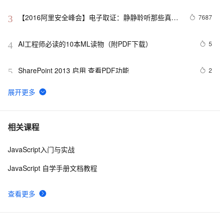
【2016阿里安全峰会】电子取证：静静聆听那些真相
7687
3
【附PDF下载】
AI工程师必读的10本ML读物（附PDF下载）
5
4
SharePoint 2013 启用 查看PDF功能
2
5
Vue 结合html2canvas和jsPDF实现html页面转pdf 
1
6
跟着Nature学作图：R语言ggplot2散点栅格化能够减小
10
7
相关课程
输出pdf的文件大小
JavaScript入门与实战
csdn 《程序员》杂志2011年第4期.pdf 下载链接。
2
8
JavaScript 自学手册文档教程
使用CodeBuddy实现批量转换PPT、Excel、Word为PDF
5
9
文件工具
查看更多
卸载Adobe Reader！一款免费、好用、轻量的PDF阅读
2
10
器