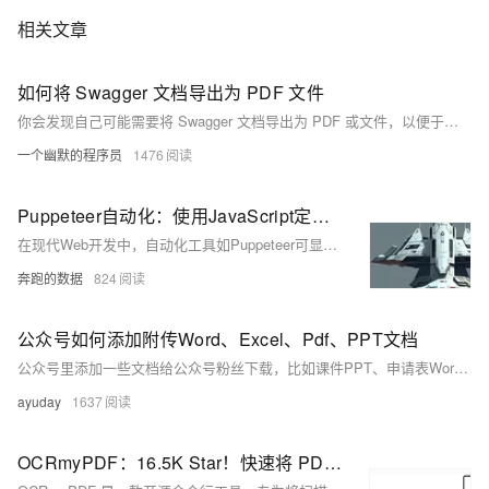
相关文章
如何将 Swagger 文档导出为 PDF 文件
你会发现自己可能需要将 Swagger 文档导出为 PDF 或文件，以便于共享和存档。在这篇博文中，我们将指导你完成将 Swagger 文档导出为 PDF 格式的过程。
一个幽默的程序员
1476
Puppeteer自动化：使用JavaScript定制PDF下载
在现代Web开发中，自动化工具如Puppeteer可显著提升效率并减少重复工作。Puppeteer是一款强大的Node.js库，能够控制无头Chrome或Chromium浏览器，适用于网页快照生成、数据抓取及自动化测试等任务。本文通过示例展示了如何使用Puppeteer自动化生成定制化的PDF文件，并介绍了如何通过配置代理IP、设置user-agent和cookie等技术增强自动化过程的灵活性与稳定性。具体步骤包括安装Puppeteer、配置代理IP、设置user-agent和cookie等，最终生成符合需求的PDF文件。此技术可应用于报表生成、发票打印等多种场景。
奔跑的数据
824
公众号如何添加附传Word、Excel、Pdf、PPT文档
公众号里添加一些文档给公众号粉丝下载，比如课件PPT、申请表Word文档、岗位需求Excel表、大赛入围/获奖名单等。公众号本身是不支持直接上传文件的，但我们可以通过附件小程序“间接”上传文件。
ayuday
1637
OCRmyPDF：16.5K Star！快速将 PDF 文件转换为可搜索、可复制的文档的命令行工具