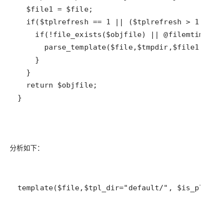
}
分析如下：
template($file,$tpl_dir="default/", $is_plugi