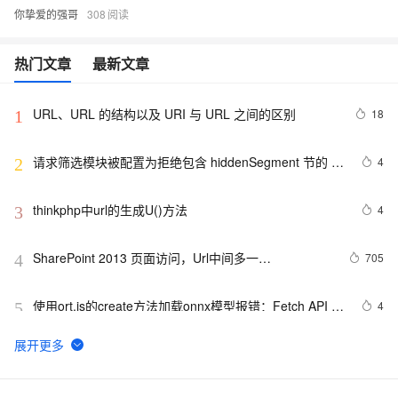
你挚爱的强哥
308
热门文章
最新文章
URL、URL 的结构以及 URI 与 URL 之间的区别
18
1
请求筛选模块被配置为拒绝包含 hiddenSegment 节的 
4
2
URL 中的路径
thinkphp中url的生成U()方法
4
3
SharePoint 2013 页面访问，Url中间多一
705
4
段"_layouts/15/start.aspx#"
使用ort.js的create方法加载onnx模型报错：Fetch API 
4
5
cannot load file…… URL scheme “file“ is not supported.
软件测试/人工智能|解决Selenium中的异常问题：“error 
7
6
sending request for url”