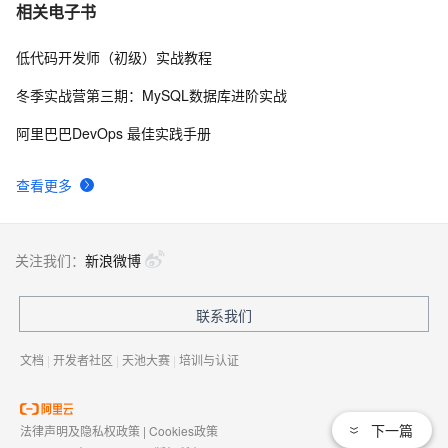
URL Mapping and Routing
8
7
相关电子书
低代码开发师（初级）实战教程
解析 WEB 中所有 URL 的简单牛B代码，先保存起来，方
2
8
式将来找不到了
冬季实战营第三期：MySQL数据库进阶实战
asp.net URL重新实例
7
9
阿里巴巴DevOps 最佳实践手册
安卓scheme_url调端：在AndroidManifest.xml 中如何配
9
10
查看更多
置 Intent-filter？
关注我们：
新浪微博
联系我们
文档
|
开发者社区
|
天池大赛
|
培训与认证
下一篇
法律声明及隐私权政策
|
Cookies政策