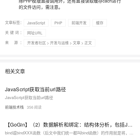
除PHP模版直接调用外，还有直接读取缓存cach进行
的文件访问，需注意。
文章标签：
JavaScript
PHP
前端开发
缓存
关键词：
网址URL
来 源：
开发者社区
>
开发与运维
>
文章
> 正文
相关文章
JavaScript获取当前url路径
JavaScript获取当前url路径
前端技术栈
356
【GoGin】（2）数据解析和绑定：结构体分析，包括JSON解析、form解析、URL解析，区分绑定的Bind方法
bind或bindXXX函数（后文中我们统一都叫bind函数）的作用就是将，以方便后续业务逻辑的处理。