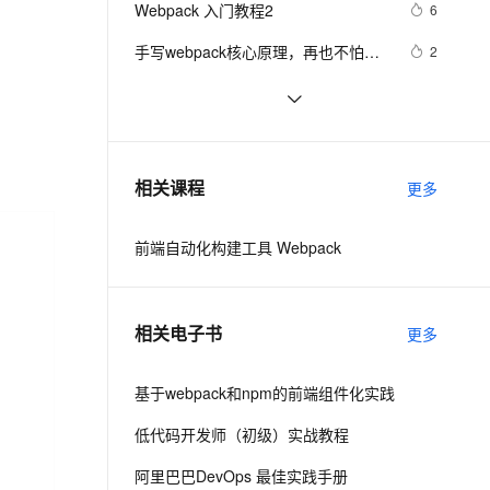
安全
Webpack 入门教程2
我要投诉
e-1.1-I2V
Cosyvoice-V3-Flash
6
PolarDB
上云场景组合购
Milvus 弹性伸缩功能新增节
伴
漫剧创作，剧本、分镜、视频高效生成
100%兼容MySQL、PostgreSQL，兼容Oracle，支持集中和分布式
覆盖90%+业务场景，专享组合折扣价
点支持范围
畅自然，细节丰富
高表现力语音合成大模型，语音克隆听感自然
VPN
手写webpack核心原理，再也不怕面
2
试官问我webpack原理
ernetes 版 ACK
云聚AI 严选权益
AI 原生数据库服务发布
SSL 证书
爆肝总结万字长文笔记webpack5打包
5
2V
Fun-ASR
，一键激活高效办公新体验
理容器应用的 K8s 服务
精选AI产品，从模型到应用全链提效
Agent 数据网关
资源优化
文戏情感细腻自然，动作戏激烈拳拳到肉，实现更强表演能力
支持中英文自由切换，具备更强的噪声鲁棒性
堡垒机
Webpack 4 和 Webpack 5 区别？
8
AI 用量加速计划
云原生数据库 PolarDB
防火墙
、识别商机，让客服更高效、服务更出色。
webpack window 处理图片和其他
新老同享，达量后返
Agentic Database 发布
612
相关课程
更多
静态文件
主机安全
应用
前端自动化构建工具 Webpack
千问办公
NEW
AI 应用及服务市场
的智能体编程平台
一站式AI生产力平台
AI 应用
伶鹊
相关电子书
更多
企业级人与Agent协作平台，接入和调度多个数字员工
智能客服平台，对话机器人、对话分析、智能外呼
大模型
大模型服务平台百炼 - 全妙
基于webpack和npm的前端组件化实践
自然语言处理
应用创作平台
多模态内容创作工具，已接入 DeepSeek
低代码开发师（初级）实战教程
数据标注
机器学习
阿里巴巴DevOps 最佳实践手册