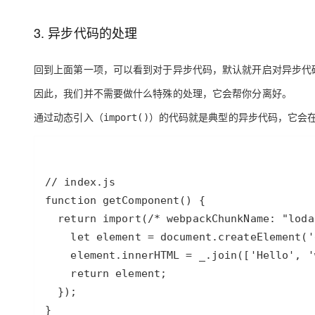
存储
天池大赛
Qwen3.7-Plus
云解析DNS
解决方案免费试用 新老
电子合同
最高领取价值200元试用
能看、能想、能动手的多模
安全
网络与CDN
3. 异步代码的处理
AI 算法大赛
畅捷通
大数据开发治理平台 Data
AI 产品 免费试用
网络
安全
云开发大赛
Qwen3-VL-Plus
Tableau 订阅
回到上面第一项，可以看到对于异步代码，默认就开启对异步代
1亿+ 大模型 tokens 和 
可观测
入门学习赛
中间件
AI空中课堂在线直播课
因此，我们并不需要做什么特殊的处理，它会帮你分离好。
云防火墙
140+云产品 免费试用
上云与迁云
云原生的云上边界网络安全
产品新客免费试用，最长1
数据库
通过动态引入（
）的代码就是典型的异步代码，它会在打
import()
生态解决方案
大模型服务
企业出海
大模型ACA认证体验
大数据计算
助力企业全员 AI 认知与能
行业生态解决方案
千问AI平台-Token Plan
政企业务
媒体服务
开发者生态解决方案
企业服务与云通信
千问AI平台-模型体验
AI 开发和 AI 应用解决
在线体验全尺寸、多种模态
域名与网站
Happy 系列大模型
终端用户计算
Serverless
开发工具