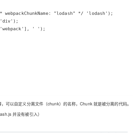
AI 应用
10分钟微调：让0.6B模型媲美235B模
多模态数据信
型
依托云原生高可用架构,实现Dify私有化部署
用1%尺寸在特定领域达到大模型90%以上效果
一个 AI 助手
超强辅助，Bol
即刻拥有 DeepSeek-R1 满血版
在企业官网、通讯软件中为客户提供 AI 客服
多种方案随心选，轻松解锁专属 DeepSeek
，可以自定义分离文件（chunk）的名称，Chunk 就是被分离的代码。
h.js 并没有被引入）