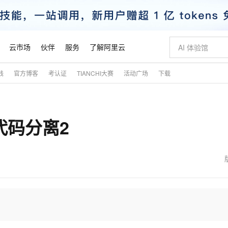
云市场
伙伴
服务
了解阿里云
践
官方博客
考认证
TIANCHI大赛
活动广场
下载
AI 特惠
数据与 API
成为产品伙伴
企业增值服务
最佳实践
价格计算器
AI 场景体
基础软件
产品伙伴合
阿里云认证
市场活动
配置报价
大模型
自助选配和估算价格
新方式
睿译宝，AI翻译排版一步到位
智启 AI 普惠权益
产品生态集成认证中心
企业支持计划
云上春晚
域名与网站
千问官方 MaaS 平台，为开发者和 Agent 而生，新用户赠送 1 亿 + tokens 额度
Qwen Aud
AI Coding
阿里云Maa
2026 阿里云
云服务器 E
为企业打
数据集
Windows
大模型认证
模型
NEW
NEW
：代码分离2
交付可用成果
值低价云产品抢先购
上传文档即自动完成翻译和格式还原
至高享 1亿+免费 tokens，加速 Al 应用落地
提供智能易用的域名与建站服务
智能编程，一键
安全可靠、
产品生态伙伴
专家技术服务
云上奥运之旅
弹性计算合作
阿里云中企出
手机三要素
宝塔 Linux
全部认证
价格优势
有专属领域专家
GLM-5.2：长任务时代开源旗舰模型
阿里云 OPC 创新助力计划
千问大模型
即刻拥有 DeepS
AI 电商营销
对象存储 O
大模型
产品生态伙伴工作台
企业增值服务台
云栖战略参考
云存储合作计
云栖大会
身份实名认证
CentOS
训练营
推动算力普惠，释放技术红利
最高返9万
多领域专家智能体,一键组建 AI 虚拟交付团队
快速构建应用程序和网站，即刻迈出上云第一步
至高百万元 Token 补贴，加速一人公司成长
多元化、高性能、安全可靠的大模型服务
真正可用的 1M 上下文,一次完成代码全链路开发
轻松解锁专属 Dee
从图文生成到
云上的中国
数据库合作计
活动全景
短信
Docker
图片和
站式影视创作平台
Hermes Agent，打造自进化智能体
Token Plan 模型订阅计划
数字证书管理服务（原SSL证书）
5 分钟轻松部署
AI 广告创作
无影云电脑
企业成长
NEW
信息公告
看见新力量
云网络合作计
OCR 文字识别
JAVA
证享300元代金券
可视化编排打通从文字构思到成片全链路闭环
全托管，含MySQL、PostgreSQL、SQL Server、MariaDB多引擎
自主进化，持久记忆，越用越聪明
Qwen3.8-Max 首发尝鲜，限时加量 10 倍，夜间低至2折
实现全站HTTPS，呈现可信的WEB访问
图文、视频一
随时随地安
魔搭 Mode
Kimi-K3
HappyHors
NEW
loud
服务实践
官网公告
金融模力时刻
Salesforce O
版
发票查验
全能环境
Claude Code + GStack 打造工程团队
千问办公，限时限量积分加倍
Qoder
低代码高效构
AI 建站
短信服务
型
NEW
作计划
Kimi 最新旗舰模型，长程编程与推理利器
让文字生成流
计划
创新中心
魔搭 ModelSc
健康状态
理服务
让AI从“聊天伙伴”进化为能干活的“数字员工”
安装技能 GStack，拥有专属 AI 工程团队
你的AI工作搭子，覆盖日常办公高频场景
面向真实软件的智能体编程平台
0 代码专业建
客户案例
天气预报查询
操作系统
态合作计划