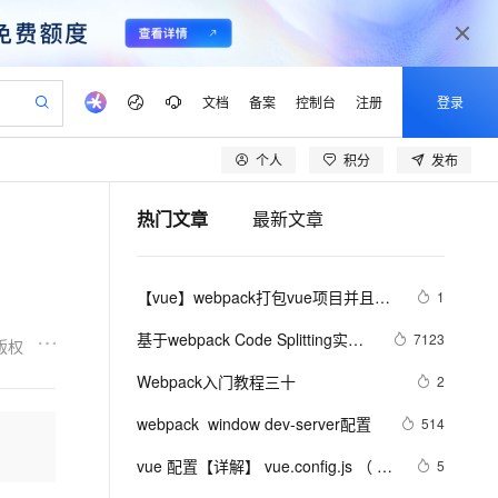
文档
备案
控制台
注册
登录
个人
积分
发布
验
作计划
器
AI 活动
专业服务
服务伙伴合作计划
开发者社区
加入我们
产品动态
服务平台百炼
阿里云 OPC 创新助力计划
热门文章
最新文章
一站式生成采购清单，支持单品或批量购买
io：打造专属 AI 语音助手
S产品伙伴计划（繁花）
峰会
CS
造的大模型服务与应用开发平台
一句话生成原生可编辑精美 PPT 文稿
AI 生产力先锋
Al MaaS 服务伙伴赋能合作
域名
博文
Careers
至高可申请百万元
Qwen3.8-Max 模型上线
开启高性价比 AI 编程新体验
弹性可伸缩的云计算服务
Qwen-Audio-3.0-Realtime 端到端实时语音角色扮演
输入一句话想法, 轻松生成专业的 PPT
先锋实践拓展 AI 生产力的边界
Token 补贴，五大权
计划
海大会
伙伴信用分合作计划
商标
问答
社会招聘
【vue】webpack打包vue项目并且运
1
益加速 OPC 成功
eek-V4-Pro
SS
一键部署幻兽帕鲁游戏服务器
飞天发布时刻
HOT
Open Search 向量检索版支
划
备案
电子书
校园招聘
行在Tomcat里面
pSeek-V4-Pro
视频创作，一键激活电商全链路生产力
稳定、安全、高性价比、高性能的云存储服务
一键购买专属联机服务器，轻松开启游戏
所见，即是所愿
持视频检索 Pipeline 功能
更多支持
基于webpack Code Splitting实现
7123
版权
划
公司注册
镜像站
视频生成
语音识别与合成
react组件的按需加载
专属 QwenPaw
漫剧工坊：一站式动画创作平台
AI 实训营
HOT
应用身份服务 (IDaaS)
Webpack入门教程三十
2
合作伙伴培训与认证
划
上云迁移
站生成，高效打造优质广告素材
全接入的云上超级电脑
从聊天伙伴进化为能主动干活的本地数字员工
快速生产连贯的高质量长漫剧
从基础到进阶，Agent 创客手把手教你
OpenClaw 管理能力上线
lScope
我要反馈
e-1.1-T2V
Qwen3-TTS-Flash
webpack  window dev-server配置
514
查询合作伙伴
n Alibaba Cloud ISV 合作
代维服务
建企业门户网站
10 分钟搭建微信、支付宝小程序
MaxCompute MaxFrame 提
畅细腻的高质量视频
离线语音合成大模型，多语言方言自适应，低延迟高稳定
创新加速
vue 配置【详解】 vue.config.js （ 含 
ope
登录合作伙伴管理后台
5
我要建议
站，无忧落地极速上线
以可视化方式快速构建移动和 PC 门户网站
国内短信简单易用，安全可靠，秒级触达，全球覆盖200+国家和地区。
高效部署网站，快速应用到小程序
供自动弹性内存功能
webpack 配置 ）