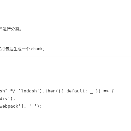
Deepseek-v4-pro
HappyHors
同享
万小智 AI 建站低至 15元/月
Qoder CN
AI 短剧/漫剧
云原生数据库 
快递物流查询
WordPress
成为服务伙
高校合作
点，立即开启云上创新
覆盖公网/内网、递归/权威、移动APP等全场景解析服务
送.CN域名，送备案服务码
基于千问大模型等，支持代码智能生成、研发智能问答
AI助力短剧
态智能体模型
旗舰 MoE 大模型，百万上下文与顶尖推理能力
图生视频，流
Ubuntu
服务生态伙伴
云工开物
企业应用
Works
Night Plan 支持 Qwen 3.8-Max
云原生大数据计算服务 MaxCompute
AI 办公
容器服务 Kub
NEW
GLM-5.2
Wan2.7-T
Red Hat
码进行分离。
30+ 款产品免费体验
Data Agent 驱动的一站式 Data+AI 开发治理平台
夜间 5 折，Qwen/Meoo/TokenPlan 客户专享
面向分析的企业级SaaS模式云数据仓库
AI智能应用
提供一站式管
科研合作
视觉 Coding、空间感知、多模态思考等全面升级
1M上下文，专为长程任务能力而生
ERP
堂（旗舰版）
SUSE
智能客服
CRM
防护产品
2个月
自动承接线索
包后生成一个 chunk：
建站小程序
OA 办公系统
AI 应用构建
大模型原生
力提升
财税管理
模板建站
Qoder
大模型服务平台百炼-应用模版
HOT
NEW
面向真实软件
个人版上线、团队版降价；千问3.8-Max首发发尝鲜
丰富多元化的应用模版和解决方案
400电话
定制建站
万有无界
大模型服务平台百炼-智能体
方案
广告营销
模板小程序
的模型效果
灵活可视化地构建企业级 Agent
定制小程序
秒悟
人工智能平台 PAI
APP 开发
云端极速 AI 
新一代 AI 视频生成模型，深度适配广告营销等场景
AI Native 的算法工程平台，一站式完成建模、训练、推理服务部署
建站系统