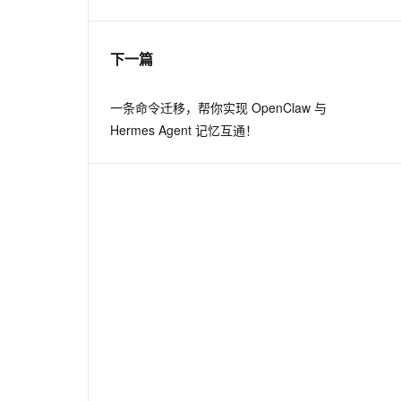
息提取
与 AI 智能体进行实时音视频通话
下一篇
从文本、图片、视频中提取结构化的属性信息
构建支持视频理解的 AI 音视频实时通话应用
t.diy 一步搞定创意建站
构建大模型应用的安全防护体系
一条命令迁移，帮你实现 OpenClaw 与
通过自然语言交互简化开发流程,全栈开发支持
通过阿里云安全产品对 AI 应用进行安全防护
Hermes Agent 记忆互通！