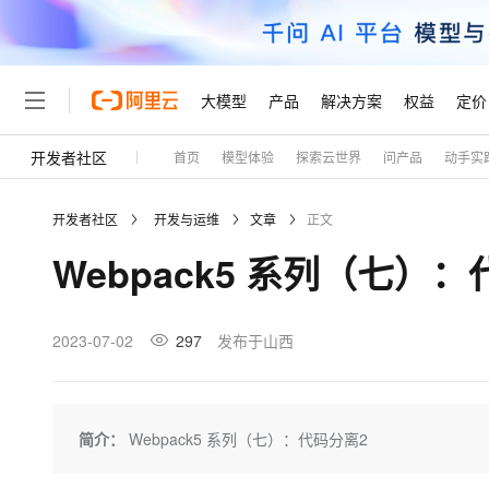
大模型
产品
解决方案
权益
定价
开发者社区
首页
模型体验
探索云世界
问产品
动手实
大模型
产品
解决方案
权益
定价
云市场
伙伴
服务
了解阿里云
精选产品
精选解决方案
普惠上云
产品定价
精选商城
成为销售伙伴
售前咨询
为什么选择阿里云
千问AI平台
开发者社区
开发与运维
文章
正文
了解云产品的定价详情
大模型服务平台百炼
千问办公，解锁你的工作
普惠上云 官方力荐
分销伙伴
在线服务
网站建设
什么是云计算
大
Webpack5 系列（七）
大模型服务与应用平台
企业级Agent产品，直接
云服务器38元/年起，超
咨询伙伴
多端小程序
技术领先
云上成本管理
售后服务
轻量应用服务器
Agency Agents：拥
官方推荐返现计划
大模型
精选产品
精选解决方案
Salesforce 国际版订阅
稳定可靠
管理和优化成本
推荐新用户得奖励，单订单
销售伙伴合作计划
2023-07-02
297
发布于山西
自助服务
友盟天域
安全合规
人工智能与机器学习
AI
文本生成
云数据库 RDS
HappyHorse 打造一
云工开物
无影生态合作计划
在线服务
观测云
分析师报告
高校专属算力普惠，学生认
计算
互联网应用开发
Qwen3.8-Max
HOT
Salesforce On Alibaba C
工单服务
Tuya 物联网平台阿里云
研究报告与白皮书
人工智能平台 PAI
快速拥有专属 OpenClaw
简介：
Webpack5 系列（七）：代码分离2
大模
Consulting Partner 合
大数据
容器
智能体时代全能旗舰模型
免费试用
短信专区
一站式AI开发、训练和推
蓝凌 OA
AI 大模型销售与服务生
现代化应用