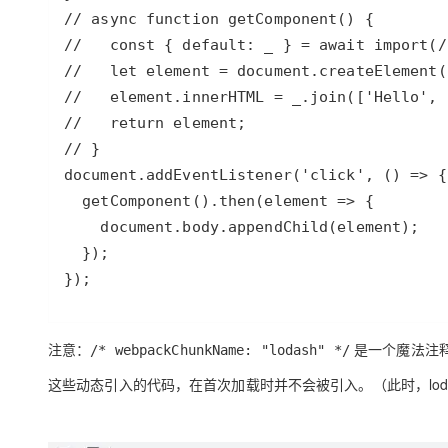
大模型解决方案
迁移与运维管理
快速部署 Dify，高效搭建 
专有云
10 分钟在聊天系统中增加
});
注意
：
是一个魔法注释
/* webpackChunkName: "lodash" */
这些动态引入的代码，在首次加载时并不会被引入。（此时，lodas