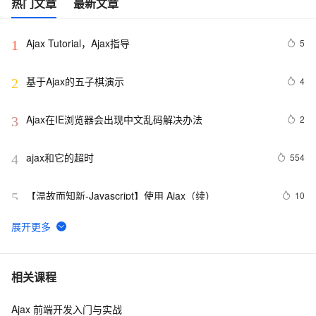
热门文章
最新文章
Ajax Tutorial，Ajax指导
5
1
基于Ajax的五子棋演示
4
2
Ajax在IE浏览器会出现中文乱码解决办法
2
3
ajax和它的超时
554
4
【温故而知新-Javascript】使用 Ajax（续）
10
5
jquery table 操作
574
6
Visual Studio正式支持jQuery JavaScript程式库
3
7
相关课程
Ajax 前端开发入门与实战
jquery 选中某一行
626
8