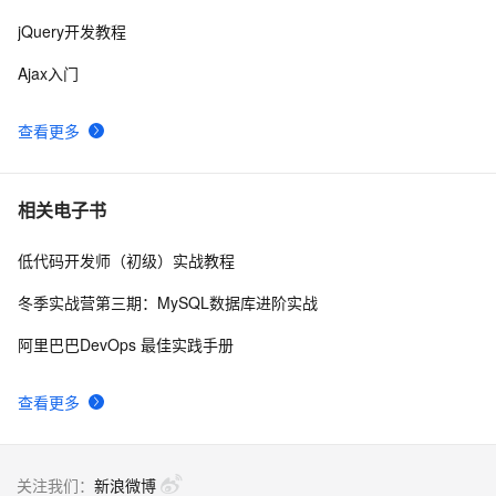
jQuery开发教程
jquery 图片滚动特效制作 slide 图片类似窗帘式滚动
515
9
Ajax入门
jQuery使用手册之动态效果(6)
8
10
查看更多
相关电子书
低代码开发师（初级）实战教程
冬季实战营第三期：MySQL数据库进阶实战
阿里巴巴DevOps 最佳实践手册
查看更多
关注我们：
新浪微博