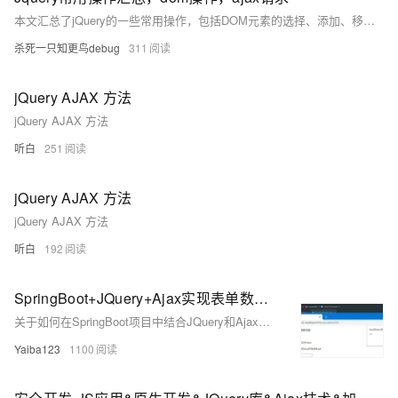
本文汇总了jQuery的一些常用操作，包括DOM元素的选择、添加、移除，表单操作，以及如何使用jQuery发送Ajax请求，涵盖了GET、POST请求和文件上传等常见场景。
杀死一只知更鸟debug
311
jQuery AJAX 方法
jQuery AJAX 方法
听白
251
jQuery AJAX 方法
jQuery AJAX 方法
听白
192
SpringBoot+JQuery+Ajax实现表单数据传输和单文件或多文件的上传
关于如何在SpringBoot项目中结合JQuery和Ajax实现表单数据的传输以及单文件或多文件上传的教程。文章提供了完整的前后端示例代码，包括项目的`pom.xml`依赖配置、SpringBoot的启动类`App.java`、静态资源配置`ResourceConfig.java`、配置文件`application.yml`、前端HTML页面（单文件上传和多文件上传加表单内容）以及后端控制器`UserController.java`。文章最后展示了运行结果的截图。
Yaiba123
1100