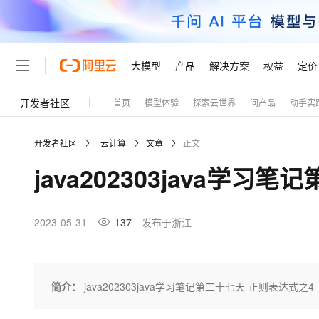
大模型
产品
解决方案
权益
定价
开发者社区
首页
模型体验
探索云世界
问产品
动手实
大模型
产品
解决方案
权益
定价
云市场
伙伴
服务
了解阿里云
精选产品
精选解决方案
普惠上云
产品定价
精选商城
成为销售伙伴
售前咨询
为什么选择阿里云
千问AI平台
开发者社区
云计算
文章
正文
了解云产品的定价详情
大模型服务平台百炼
千问办公，解锁你的工作
普惠上云 官方力荐
分销伙伴
在线服务
网站建设
什么是云计算
大
java202303java学
大模型服务与应用平台
企业级Agent产品，直接
云服务器38元/年起，超
咨询伙伴
多端小程序
技术领先
云上成本管理
售后服务
轻量应用服务器
Agency Agents：拥
官方推荐返现计划
大模型
精选产品
精选解决方案
Salesforce 国际版订阅
稳定可靠
管理和优化成本
推荐新用户得奖励，单订单
销售伙伴合作计划
2023-05-31
137
发布于浙江
自助服务
友盟天域
安全合规
人工智能与机器学习
AI
文本生成
云数据库 RDS
HappyHorse 打造一
云工开物
无影生态合作计划
在线服务
观测云
分析师报告
高校专属算力普惠，学生认
计算
互联网应用开发
Qwen3.8-Max
HOT
Salesforce On Alibaba C
工单服务
Tuya 物联网平台阿里云
研究报告与白皮书
人工智能平台 PAI
快速拥有专属 OpenClaw
简介：
java202303java学习笔记第二十七天-正则表达式之4
大模
Consulting Partner 合
大数据
容器
智能体时代全能旗舰模型
免费试用
短信专区
一站式AI开发、训练和推
蓝凌 OA
AI 大模型销售与服务生
现代化应用