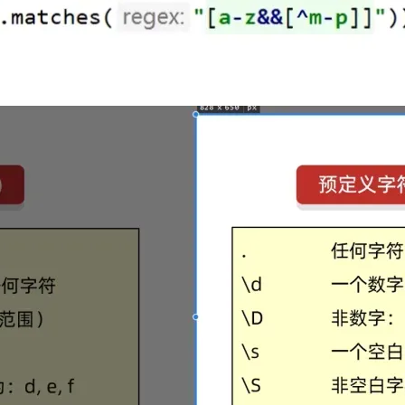
AI 应用
10分钟微调：让0.6B模型媲美235B模
多模态数据信
型
依托云原生高可用架构,实现Dify私有化部署
用1%尺寸在特定领域达到大模型90%以上效果
一个 AI 助手
超强辅助，Bol
即刻拥有 DeepSeek-R1 满血版
在企业官网、通讯软件中为客户提供 AI 客服
多种方案随心选，轻松解锁专属 DeepSeek