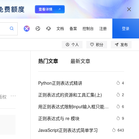
文档
备案
控制台
注册
登录
个人
积分
发布
验
作计划
器
AI 活动
专业服务
服务伙伴合作计划
开发者社区
加入我们
产品动态
服务平台百炼
阿里云 OPC 创新助力计划
热门文章
最新文章
一站式生成采购清单，支持单品或批量购买
io：打造专属 AI 语音助手
S产品伙伴计划（繁花）
峰会
CS
造的大模型服务与应用开发平台
一句话生成原生可编辑精美 PPT 文稿
AI 生产力先锋
Al MaaS 服务伙伴赋能合作
域名
博文
Careers
至高可申请百万元
Qwen3.8-Max 模型上线
开启高性价比 AI 编程新体验
弹性可伸缩的云计算服务
Qwen-Audio-3.0-Realtime 端到端实时语音角色扮演
输入一句话想法, 轻松生成专业的 PPT
先锋实践拓展 AI 生产力的边界
Token 补贴，五大权
计划
海大会
伙伴信用分合作计划
商标
问答
社会招聘
Python正则表达式精讲
4
益加速 OPC 成功
eek-V4-Pro
SS
一键部署幻兽帕鲁游戏服务器
飞天发布时刻
HOT
Open Search 向量检索版支
划
备案
电子书
校园招聘
pSeek-V4-Pro
视频创作，一键激活电商全链路生产力
稳定、安全、高性价比、高性能的云存储服务
一键购买专属联机服务器，轻松开启游戏
所见，即是所愿
持视频检索 Pipeline 功能
更多支持
正则表达式的资源和工具汇集(上)
2
版权
划
公司注册
镜像站
视频生成
语音识别与合成
专属 QwenPaw
漫剧工坊：一站式动画创作平台
AI 实训营
HOT
应用身份服务 (IDaaS)
用正则表达式限制input输入框只能输
6
合作伙伴培训与认证
划
上云迁移
站生成，高效打造优质广告素材
全接入的云上超级电脑
从聊天伙伴进化为能主动干活的本地数字员工
快速生产连贯的高质量长漫剧
从基础到进阶，Agent 创客手把手教你
OpenClaw 管理能力上线
入整数的一段简单代码
lScope
我要反馈
e-1.1-T2V
Qwen3-TTS-Flash
正则表达式与 re 模块
9
查询合作伙伴
n Alibaba Cloud ISV 合作
代维服务
建企业门户网站
10 分钟搭建微信、支付宝小程序
MaxCompute MaxFrame 提
畅细腻的高质量视频
离线语音合成大模型，多语言方言自适应，低延迟高稳定
创新加速
JavaScript正则表达式简单学习
ope
登录合作伙伴管理后台
643
我要建议
站，无忧落地极速上线
以可视化方式快速构建移动和 PC 门户网站
国内短信简单易用，安全可靠，秒级触达，全球覆盖200+国家和地区。
高效部署网站，快速应用到小程序
供自动弹性内存功能