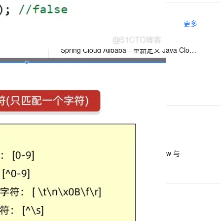
相关电子书
更多
息提取
与 AI 智能体进行实时音视频通话
从文本、图片、视频中提取结构化的属性信息
构建支持视频理解的 AI 音视频实时通话应用
Spring Cloud Alibaba - 重新定义 Java Cloud-Native
t.diy 一步搞定创意建站
构建大模型应用的安全防护体系
The Reactive Cloud Native Arch
通过自然语言交互简化开发流程,全栈开发支持
通过阿里云安全产品对 AI 应用进行安全防护
JAVA开发手册1.5.0
下一篇
一条命令迁移，帮你实现 OpenClaw 与
Hermes Agent 记忆互通！