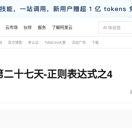
云市场
伙伴
服务
了解阿里云
践
官方博客
考认证
TIANCHI大赛
活动广场
下载
AI 特惠
数据与 API
成为产品伙伴
企业增值服务
最佳实践
价格计算器
AI 场景体
基础软件
产品伙伴合
阿里云认证
市场活动
配置报价
大模型
自助选配和估算价格
新方式
睿译宝，AI翻译排版一步到位
智启 AI 普惠权益
产品生态集成认证中心
企业支持计划
云上春晚
域名与网站
千问官方 MaaS 平台，为开发者和 Agent 而生，新用户赠送 1 亿 + tokens 额度
Qwen Aud
AI Coding
阿里云Maa
2026 阿里云
云服务器 E
为企业打
数据集
Windows
大模型认证
模型
NEW
NEW
习笔记第二十七天-正则表达式之4
交付可用成果
值低价云产品抢先购
上传文档即自动完成翻译和格式还原
至高享 1亿+免费 tokens，加速 Al 应用落地
提供智能易用的域名与建站服务
智能编程，一键
安全可靠、
产品生态伙伴
专家技术服务
云上奥运之旅
弹性计算合作
阿里云中企出
手机三要素
宝塔 Linux
全部认证
价格优势
有专属领域专家
GLM-5.2：长任务时代开源旗舰模型
阿里云 OPC 创新助力计划
千问大模型
即刻拥有 DeepS
AI 电商营销
对象存储 O
大模型
产品生态伙伴工作台
企业增值服务台
云栖战略参考
云存储合作计
云栖大会
身份实名认证
CentOS
训练营
推动算力普惠，释放技术红利
最高返9万
多领域专家智能体,一键组建 AI 虚拟交付团队
快速构建应用程序和网站，即刻迈出上云第一步
至高百万元 Token 补贴，加速一人公司成长
多元化、高性能、安全可靠的大模型服务
真正可用的 1M 上下文,一次完成代码全链路开发
轻松解锁专属 Dee
从图文生成到
云上的中国
数据库合作计
活动全景
短信
Docker
图片和
站式影视创作平台
Hermes Agent，打造自进化智能体
Token Plan 模型订阅计划
数字证书管理服务（原SSL证书）
5 分钟轻松部署
AI 广告创作
无影云电脑
企业成长
NEW
信息公告
看见新力量
云网络合作计
OCR 文字识别
JAVA
证享300元代金券
可视化编排打通从文字构思到成片全链路闭环
全托管，含MySQL、PostgreSQL、SQL Server、MariaDB多引擎
自主进化，持久记忆，越用越聪明
Qwen3.8-Max 首发尝鲜，限时加量 10 倍，夜间低至2折
实现全站HTTPS，呈现可信的WEB访问
图文、视频一
随时随地安
魔搭 Mode
Kimi-K3
HappyHors
NEW
loud
服务实践
官网公告
金融模力时刻
Salesforce O
版
发票查验
全能环境
Claude Code + GStack 打造工程团队
千问办公，限时限量积分加倍
Qoder
低代码高效构
AI 建站
短信服务
型
NEW
作计划
Kimi 最新旗舰模型，长程编程与推理利器
让文字生成流
计划
创新中心
魔搭 ModelSc
健康状态
理服务
让AI从“聊天伙伴”进化为能干活的“数字员工”
安装技能 GStack，拥有专属 AI 工程团队
你的AI工作搭子，覆盖日常办公高频场景
面向真实软件的智能体编程平台
0 代码专业建
客户案例
天气预报查询
操作系统
态合作计划