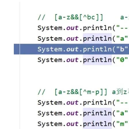
存储
天池大赛
Qwen3.7-Plus
云解析DNS
解决方案免费试用 新老
电子合同
最高领取价值200元试用
能看、能想、能动手的多模
安全
网络与CDN
AI 算法大赛
畅捷通
大数据开发治理平台 Data
AI 产品 免费试用
网络
安全
云开发大赛
Qwen3-VL-Plus
Tableau 订阅
1亿+ 大模型 tokens 和 
可观测
入门学习赛
中间件
AI空中课堂在线直播课
云防火墙
140+云产品 免费试用
上云与迁云
云原生的云上边界网络安全
产品新客免费试用，最长1
数据库
生态解决方案
大模型服务
企业出海
大模型ACA认证体验
大数据计算
助力企业全员 AI 认知与能
行业生态解决方案
千问AI平台-Token Plan
政企业务
媒体服务
开发者生态解决方案
企业服务与云通信
千问AI平台-模型体验
AI 开发和 AI 应用解决
在线体验全尺寸、多种模态
域名与网站
Happy 系列大模型
终端用户计算
Serverless
开发工具