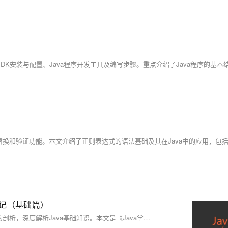
笔记（基础篇）
从Java环境的搭建到实际代码的编写，从基本用法的讲解到底层原理的剖析，深度解析Java基础知识。本文是《Java学习路线》专栏的起始文章，旨在提供一套完整的Java学习路线，覆盖Java基础知识、数据库、SSM/SpringBoot等框架、Redis/MQ等中间件、设计模式、架构设计、性能调优、源码解读、核心面试题等全面的知识点，并在未来不断更新和完善，帮助Java从业者在更短的时间内成长为高级开发。