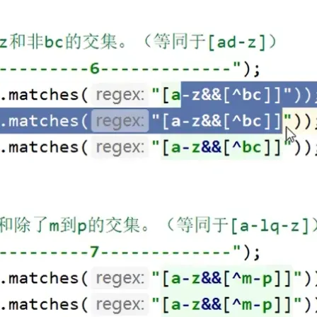
Deepseek-v4-pro
HappyHors
同享
万小智 AI 建站低至 15元/月
Qoder CN
AI 短剧/漫剧
云原生数据库 
快递物流查询
WordPress
成为服务伙
高校合作
点，立即开启云上创新
覆盖公网/内网、递归/权威、移动APP等全场景解析服务
送.CN域名，送备案服务码
基于千问大模型等，支持代码智能生成、研发智能问答
AI助力短剧
态智能体模型
旗舰 MoE 大模型，百万上下文与顶尖推理能力
图生视频，流
Ubuntu
服务生态伙伴
云工开物
企业应用
Works
Night Plan 支持 Qwen 3.8-Max
云原生大数据计算服务 MaxCompute
AI 办公
容器服务 Kub
NEW
GLM-5.2
Wan2.7-T
Red Hat
30+ 款产品免费体验
Data Agent 驱动的一站式 Data+AI 开发治理平台
夜间 5 折，Qwen/Meoo/TokenPlan 客户专享
面向分析的企业级SaaS模式云数据仓库
AI智能应用
提供一站式管
科研合作
视觉 Coding、空间感知、多模态思考等全面升级
1M上下文，专为长程任务能力而生
ERP
堂（旗舰版）
SUSE
智能客服
CRM
防护产品
2个月
自动承接线索
建站小程序
OA 办公系统
AI 应用构建
大模型原生
力提升
财税管理
模板建站
Qoder
大模型服务平台百炼-应用模版
HOT
NEW
面向真实软件
个人版上线、团队版降价；千问3.8-Max首发发尝鲜
丰富多元化的应用模版和解决方案
400电话
定制建站
万有无界
大模型服务平台百炼-智能体
方案
广告营销
模板小程序
的模型效果
灵活可视化地构建企业级 Agent
定制小程序
秒悟
人工智能平台 PAI
APP 开发
云端极速 AI 
新一代 AI 视频生成模型，深度适配广告营销等场景
AI Native 的算法工程平台，一站式完成建模、训练、推理服务部署
建站系统