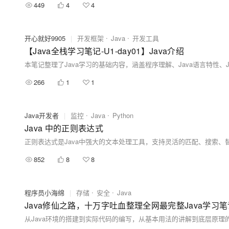
449
4
4
开心就好9905
|
开发框架
Java
开发工具
【Java全栈学习笔记-U1-day01】Java介绍
266
1
1
Java开发者
|
监控
Java
Python
Java 中的正则表达式
852
8
8
程序员小海绵
|
存储
安全
Java
Java修仙之路，十万字吐血整理全网最完整Java学习