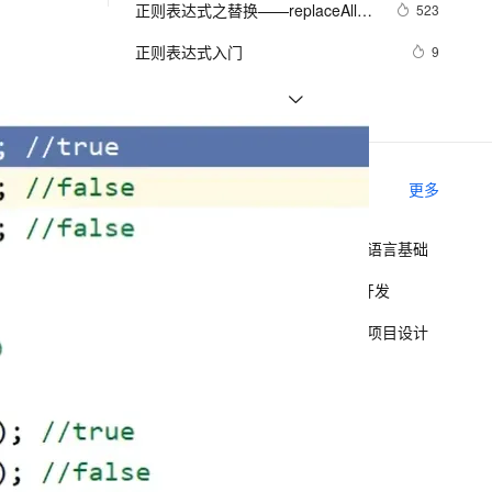
安全
正则表达式之替换——replaceAll()
我要投诉
e-1.1-I2V
Cosyvoice-V3-Flash
523
PolarDB
上云场景组合购
Milvus 弹性伸缩功能新增节
伴
方法
漫剧创作，剧本、分镜、视频高效生成
100%兼容MySQL、PostgreSQL，兼容Oracle，支持集中和分布式
覆盖90%+业务场景，专享组合折扣价
点支持范围
畅自然，细节丰富
高表现力语音合成大模型，语音克隆听感自然
VPN
正则表达式入门
9
ernetes 版 ACK
云聚AI 严选权益
AI 原生数据库服务发布
SSL 证书
电话号码正则表达式 代码 
14
2V
Fun-ASR
，一键激活高效办公新体验
理容器应用的 K8s 服务
精选AI产品，从模型到应用全链提效
Agent 数据网关
javascript+html,JS正则表达式判断
文戏情感细腻自然，动作戏激烈拳拳到肉，实现更强表演能力
支持中英文自由切换，具备更强的噪声鲁棒性
堡垒机
python_正则表达式
627
11位手机号码
AI 用量加速计划
云原生数据库 PolarDB
防火墙
、识别商机，让客服更高效、服务更出色。
vue常用正则表达式判断身份证格式
新老同享，达量后返
Agentic Database 发布
7
相关课程
更多
主机安全
应用
Java面试疑难点解析 - 面试技巧及语言基础
千问办公
NEW
AI 应用及服务市场
的智能体编程平台
一站式AI生产力平台
Java面试疑难点解析 - Java Web开发
AI 应用
伶鹊
Java面试疑难点解析 - 系统架构及项目设计
企业级人与Agent协作平台，接入和调度多个数字员工
智能客服平台，对话机器人、对话分析、智能外呼
大模型
Java编程入门
大模型服务平台百炼 - 全妙
自然语言处理
Java面向对象编程
应用创作平台
多模态内容创作工具，已接入 DeepSeek
数据标注
Java高级编程
机器学习