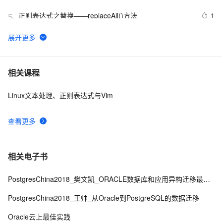
正则表达式之替换——replaceAll()方法
1
5
JavaScript正则表达式简单学习
642
6
电话号码正则表达式 代码 javascript+html,JS正则表达
13
7
相关课程
式判断11位手机号码
Linux文本处理、正则表达式与Vim
正则表达式入门
673
8
查看更多
python_正则表达式
8
9
vue常用正则表达式判断身份证格式
10
10
相关电子书
PostgresChina2018_樊文凯_ORACLE数据库和应用异构迁移最佳实践
PostgresChina2018_王帅_从Oracle到PostgreSQL的数据迁移
Oracle云上最佳实践