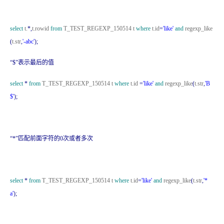
select
t.
*,
t.rowid
from
T_TEST_REGEXP_150514 t
where
t.id
=
'like'
and
regexp_like
(
t.str
,
'-abc'
);
“$”表示最后的值
select
*
from
T_TEST_REGEXP_150514 t
where
t.id
=
'like'
and
regexp_like
(
t.str
,
'B
$'
);
“*”匹配前面字符的0次或者多次
select
*
from
T_TEST_REGEXP_150514 t
where
t.id
=
'like'
and
regexp_like
(
t.str
,
'*
a'
);