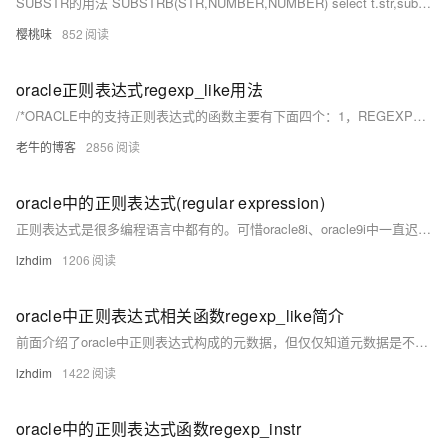
SUBSTR的用法 SUBSTRB(STR,NUMBER,NUMBER) select t.str,substrb(t.str,2,1),substr(t.
樱桃味
852
oracle正则表达式regexp_like用法
/*ORACLE中的支持正则表达式的函数主要有下面四个：1，REGEXP_LIKE ：与LIKE的功能相似2，REGEXP_INSTR ：与INSTR的功能相似3，REGEXP_SUBSTR ：与SUBSTR的功能相似4，REGEXP_REPLACE ：与REPLACE的功能相似它们在用法上与Oracle SQL 函数LIKE、INSTR、SUBSTR 和REPLACE 用法相同，但是它们使用POSIX 正则表达式代替了老的百分号（%）和通配符（_）字符。
老牛的博客
2856
oracle中的正则表达式(regular expression)
正则表达式是很多编程语言中都有的。可惜oracle8i、oracle9i中一直迟迟不肯加入，好在oracle10g中终于增加了期盼已久的正则表达式功能。你可以在oracle10g中使用正则表达式肆意地匹配你想匹配的任何字符串了。
lzhdim
1206
oracle中正则表达式相关函数regexp_like简介
前面介绍了oracle中正则表达式构成的元数据，但仅仅知道元数据是不够的，oracle中的正则表达式是结合其特定的4个函数使用的，其中用的最多的就是现在要介绍的的这个函数：regexp_like regexp_like函数的基本构成是： regexp_like(x,pattern[,match_option]) 其基本功能是在x中查找pattern，如果能找到返回true否则返回false,这里的可选参数match_option可以有如下几种形式： ‘c’ 表明进行匹配时区分大小写(这也是默认选项)。
lzhdim
1422
oracle中的正则表达式函数regexp_instr