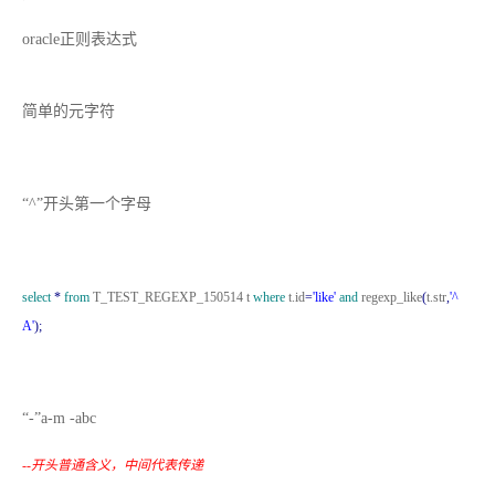
oracle正则表达式
简单的元字符
“^”开头第一个字母
select
*
from
T_TEST_REGEXP_150514 t
where
t.id
=
'like'
and
regexp_like
(
t.str
,
'^
A'
);
“
-
”
a-m -abc
--
开头普通含义，中间代表传递