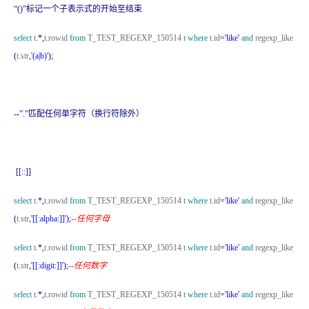
“
()
”
标记一个子表示式的开始至结束
select
t.
*,
t.rowid
from
T_TEST_REGEXP_150514 t
where
t.id
=
'like'
and
regexp_like
(
t.str
,
'(a|b)'
);
--
”
.
”
匹配任何单字符（换行符除外）
[[::]]
select
t.
*,
t.rowid
from
T_TEST_REGEXP_150514 t
where
t.id
=
'like'
and
regexp_like
(
t.str
,
'[[:alpha:]]'
);
--任何字母
select
t.
*,
t.rowid
from
T_TEST_REGEXP_150514 t
where
t.id
=
'like'
and
regexp_like
(
t.str
,
'[[:digit:]]'
);
--任何数字
select
t.
*,
t.rowid
from
T_TEST_REGEXP_150514 t
where
t.id
=
'like'
and
regexp_like