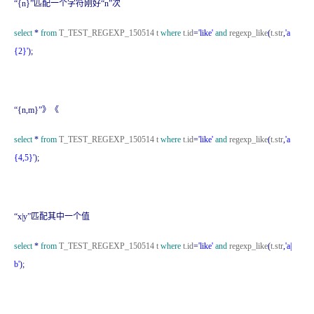
“{n}”匹配一个字符刚好“n”次
select
*
from
T_TEST_REGEXP_150514 t
where
t.id
=
'like'
and
regexp_like
(
t.str
,
'a
{2}'
);
“
{n,m}
”》《
select
*
from
T_TEST_REGEXP_150514 t
where
t.id
=
'like'
and
regexp_like
(
t.str
,
'a
{4,5}'
);
“x|y”匹配其中一个值
select
*
from
T_TEST_REGEXP_150514 t
where
t.id
=
'like'
and
regexp_like
(
t.str
,
'a|
b'
);