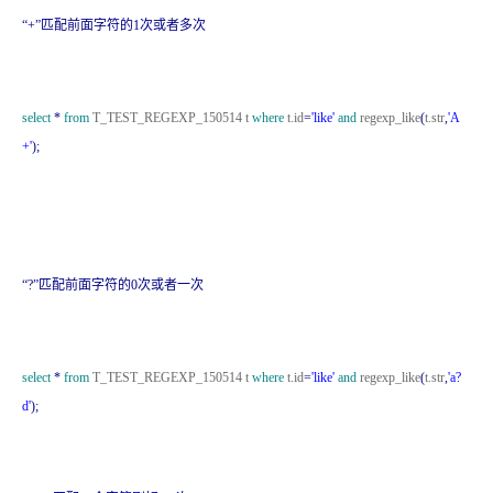
“+”匹配前面字符的1次或者多次
select
*
from
T_TEST_REGEXP_150514 t
where
t.id
=
'like'
and
regexp_like
(
t.str
,
'A
+'
);
“?”匹配前面字符的0次或者一次
select
*
from
T_TEST_REGEXP_150514 t
where
t.id
=
'like'
and
regexp_like
(
t.str
,
'a?
d'
);