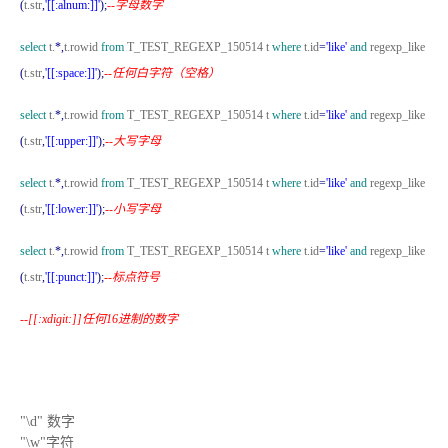
(
t.str
,
'[[:alnum:]]'
);
--字母数字
select
t.
*,
t.rowid
from
T_TEST_REGEXP_150514 t
where
t.id
=
'like'
and
regexp_like
(
t.str
,
'[[:space:]]'
);
--任何白字符（空格）
select
t.
*,
t.rowid
from
T_TEST_REGEXP_150514 t
where
t.id
=
'like'
and
regexp_like
(
t.str
,
'[[:upper:]]'
);
--大写字母
select
t.
*,
t.rowid
from
T_TEST_REGEXP_150514 t
where
t.id
=
'like'
and
regexp_like
(
t.str
,
'[[:lower:]]'
);
--小写字母
select
t.
*,
t.rowid
from
T_TEST_REGEXP_150514 t
where
t.id
=
'like'
and
regexp_like
(
t.str
,
'[[:punct:]]'
);
--标点符号
--[[:xdigit:]]任何16进制的数字
"\d" 数字
"\w"字符