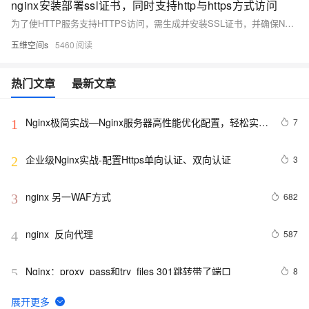
nginx安装部署ssl证书，同时支持http与https方式访问
为了使HTTP服务支持HTTPS访问，需生成并安装SSL证书，并确保Nginx支持SSL模块。首先，在`/usr/local/nginx`目录下生成RSA密钥、证书申请文件及自签名证书。接着，确认Nginx已安装SSL模块，若未安装则重新编译Nginx加入该模块。最后，编辑`nginx.conf`配置文件，启用并配置HTTPS服务器部分，指定证书路径和监听端口（如20000），保存后重启Nginx完成部署。
五维空间s
5460
热门文章
最新文章
Nginx极简实战—Nginx服务器高性能优化配置，轻松实现
7
1
10万并发访问量
企业级Nginx实战-配置Https单向认证、双向认证
3
2
nginx 另一WAF方式
682
3
nginx  反向代理
587
4
Nginx：proxy_pass和try_files 301跳转带了端口
8
5
centos6.4 x64 安装nginx
589