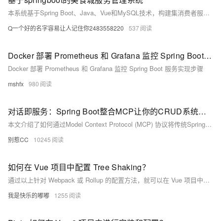
本系统基于Spring Boot、Java、Vue和MySQL技术，构建集消费者服务、商家管理与后台监管于一体的美食城综合管理平台，提升运营效率与用户体验。
Q一个好的名字容易让人记住你2483558220
537
Docker 部署 Prometheus 和 Grafana 监控 Spring Boot 服务
Docker 部署 Prometheus 和 Grafana 监控 Spring Boot 服务实现步骤
mshfx
980
对话即服务：Spring Boot整合MCP让你的CRUD系统秒变AI助手
本文介绍了如何通过Model Context Protocol (MCP) 协议将传统Spring Boot服务改造为支持AI交互的智能系统。MCP作为“万能适配器”，让AI以统一方式与多种服务和数据源交互，降低开发复杂度。文章以图书管理服务为例，详细说明了引入依赖、配置MCP服务器、改造服务方法（注解方式或函数Bean方式）及接口测试的全流程。最终实现用户通过自然语言查询数据库的功能，展示了MCP在简化AI集成、提升系统易用性方面的价值。未来，“对话即服务”有望成为主流开发范式。
别惹CC
10245
如何在 Vue 项目中配置 Tree Shaking？
通过以上针对 Webpack 或 Rollup 的配置方法，就可以在 Vue 项目中有效地启用 Tree Shaking，从而优化项目的打包体积，提高项目的性能和加载速度。在实际配置过程中，需要根据项目的具体情况和需求，对配置进行适当的调整和优化。
我是快乐的嘟嘟
1255