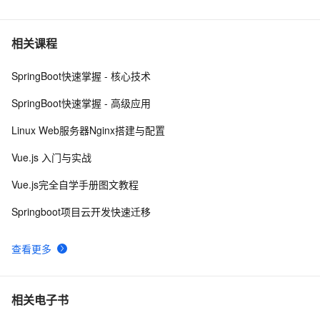
6
nginx启动脚本
5
7
相关课程
SpringBoot快速掌握 - 核心技术
nginx-location规则匹配
4
8
SpringBoot快速掌握 - 高级应用
zabbix：web服务Apache/Nginx状态监控
4
9
Linux Web服务器Nginx搭建与配置
【Django部署】Nginx+uWsgi部署Django项目
7
10
Vue.js 入门与实战
Vue.js完全自学手册图文教程
Springboot项目云开发快速迁移
查看更多
相关电子书