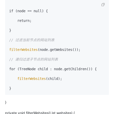
if (node == null) {

    return;

}

// 过滤当前节点的网站列表
filterWebsites
(node.getWebsites());

// 递归过滤子节点的网站列表
for (TreeNode child : node.getChildren()) {

filterWebsites
(child);

}
private void filterWebsites(List websites) {