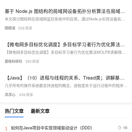
基于 Node.js 图结构的局域网设备拓扑分析算法在局域网内监控软件中的应用研究
本文探讨图结构在局域网监控系统中的应用，通过Node.js实现设备拓扑建模、路径分析与故障定位，提升网络可视化、可追溯性与运维效率，结合模拟实验验证其高效性与准确性。
陌陌谣
529
【微电网多目标优化调度】多目标学习者行为优化算法MOLPB求解微电网多目标优化调度研究（Matlab代码实现）
【微电网多目标优化调度】多目标学习者行为优化算法MOLPB求解微电网多目标优化调度研究（Matlab代码实现）
荔枝科研社
393
【Java】（10）进程与线程的关系、Tread类；讲解基本线程安全、网络编程内容；JSON序列化与反序列化
几乎所有的操作系统都支持进程的概念，进程是处于运行过程中的程序，并且具有一定的独立功能，进程是系统进行资源分配和调度的一个独立单位一般而言，进程包含如下三个特征。独立性动态性并发性。
凉凉心.
439
热门文章
最新文章
如何在Java项目中实现领域驱动设计（DDD）
10
1