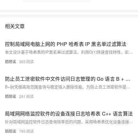
相关文章
控制局域网电脑上网的 PHP 哈希表 IP 黑名单过滤算法
本文设计基于哈希表的IP黑名单过滤算法，利用O(1)快速查找特性，实现局域网电脑上网的高效管控。通过PHP关联数组构建黑名单，支持实时拦截、动态增删与自动过期清理，适用于50-500台终端场景，显著降低网络延迟，提升管控灵活性与响应速度。
陌陌谣
365
防止员工泄密软件中文件访问日志管理的 Go 语言 B + 树算法
B+树凭借高效范围查询与稳定插入删除性能，为防止员工泄密软件提供高响应、可追溯的日志管理方案，显著提升海量文件操作日志的存储与检索效率。
陌陌谣
291
局域网网络监控软件的设备连接日志哈希表 C++ 语言算法
针对局域网监控软件日志查询效率低的问题，采用哈希表优化设备连接日志管理。通过IP哈希映射实现O(1)级增删查操作，结合链地址法解决冲突，显著提升500+设备环境下的实时处理性能，内存占用低且易于扩展，有效支撑高并发日志操作。
陌陌谣
795