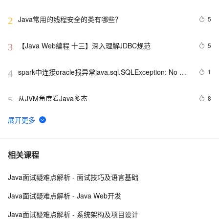
Java常用的线程安全的类有哪些？
5
2
【Java Web编程 十三】深入理解JDBC规范
5
3
spark中连接oracle报异常java.sql.SQLException: No 
1
4
suitable driver
从JVM角度看Java多态
8
5
WebKit  上的JS直接使用Java Bean
7
6
Java 图书管理系统详解
7
7
相关课程
Java面试疑难点解析 - 面试技巧及语言基础
JAVA多线程实现的两种方式
7
8
Java面试疑难点解析 - Java Web开发
Java 注解 阐释 hibernate ORM
3
9
Java面试疑难点解析 - 系统架构及项目设计