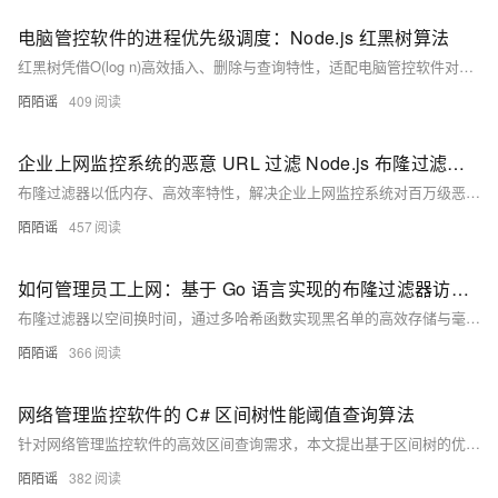
电脑管控软件的进程优先级调度：Node.js 红黑树算法
红黑树凭借O(log n)高效插入、删除与查询特性，适配电脑管控软件对进程优先级动态调度的高并发需求。其自平衡机制保障系统稳定，低内存占用满足轻量化部署，显著优于传统数组或链表方案，是实现关键进程资源优先分配的理想选择。
陌陌谣
409
企业上网监控系统的恶意 URL 过滤 Node.js 布隆过滤器算法
布隆过滤器以低内存、高效率特性，解决企业上网监控系统对百万级恶意URL实时检测与动态更新的难题，通过概率性判断实现毫秒级过滤，内存占用降低96%，适配大规模场景需求。
陌陌谣
457
如何管理员工上网：基于 Go 语言实现的布隆过滤器访问拦截算法应用
布隆过滤器以空间换时间，通过多哈希函数实现黑名单的高效存储与毫秒级检索，解决传统方案内存占用大、响应慢等问题，助力企业低成本、高效率管理员工上网行为。
陌陌谣
366
网络管理监控软件的 C# 区间树性能阈值查询算法
针对网络管理监控软件的高效区间查询需求，本文提出基于区间树的优化方案。传统线性遍历效率低，10万条数据查询超800ms，难以满足实时性要求。区间树以平衡二叉搜索树结构，结合节点最大值剪枝策略，将查询复杂度从O(N)降至O(logN+K)，显著提升性能。通过C#实现，支持按指标类型分组建树、增量插入与多维度联合查询，在10万记录下查询耗时仅约2.8ms，内存占用降低35%。测试表明，该方案有效解决高负载场景下的响应延迟问题，助力管理员快速定位异常设备，提升运维效率与系统稳定性。
陌陌谣
382