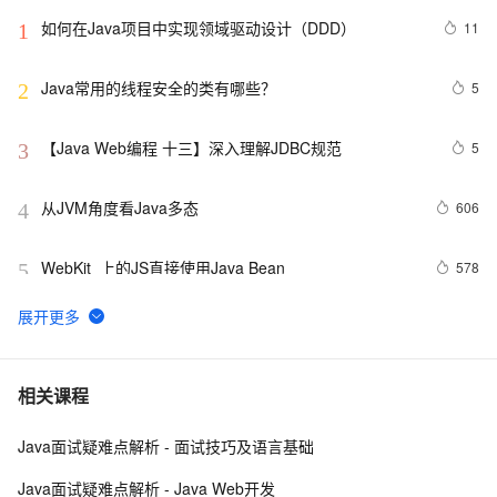
如何在Java项目中实现领域驱动设计（DDD）
11
1
Java常用的线程安全的类有哪些？
5
2
【Java Web编程 十三】深入理解JDBC规范
5
3
从JVM角度看Java多态
606
4
WebKit  上的JS直接使用Java Bean
578
5
Java 图书管理系统详解
7
6
Kubernetes官方java客户端之七：patch操作
11
7
相关课程
Java面试疑难点解析 - 面试技巧及语言基础
JAVA多线程实现的两种方式
7
8
Java面试疑难点解析 - Java Web开发