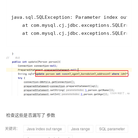
    at com.mysql.cj.jdbc.exceptions.SQLError.
检查这些是否漏写了 参数
关键词：
Java index out range
Java range
SQL parameter