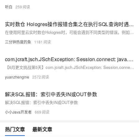
听白
259
实时数仓 Hologres操作报错合集之在执行SQL查询时遇到了问题，报错原因是“Invalid index column id: 2”，该怎么处理
在使用阿里云实时数仓Hologres时，可能会遇到不同类型的错误。例如：1.内存超限错误、2.字符串缓冲区扩大错误、3.分区导入错误、4.外部表访问错误、5.服务未开通或权限问题、6.数据类型范围错误，下面是一些常见错误案例及可能的原因与解决策略的概览。
三分钟热度的鱼
1181
com.jcraft.jsch.JSchException: Session.connect: java.net.SocketTimeoutException: Read timed out 问题
【6月更文挑战第5天】com.jcraft.jsch.JSchException: Session.connect: java.net.SocketTimeoutException: Read timed out 问题
yuanzhengme
2572
解决SQL报错：索引中丢失IN或OUT參数
解决SQL报错：索引中丢失IN或OUT參数
小小Java开发者
669
热门文章
最新文章