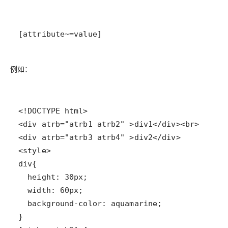
[attribute~=value]
例如：