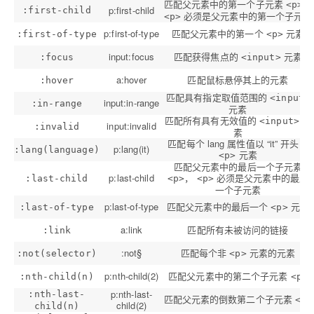
匹配父元素中的第一个子元素
，
<p>
p:first-child
:first-child
必须是父元素中的第一个子元素
<p>
p:first-of-type
匹配父元素中的第一个
元素
:first-of-type
<p>
input:focus
匹配获得焦点的
元素
:focus
<input>
a:hover
匹配鼠标悬停其上的元素
:hover
匹配具有指定取值范围的
<input>
input:in-range
:in-range
元素
匹配所有具有无效值的
元
<input>
input:invalid
:invalid
素
匹配每个 lang 属性值以 “it” 开头的
p:lang(it)
:lang(language)
元素
<p>
匹配父元素中的最后一个子元素
p:last-child
，
必须是父元素中的最后
:last-child
<p>
<p>
一个子元素
p:last-of-type
匹配父元素中的最后一个
元素
:last-of-type
<p>
a:link
匹配所有未被访问的链接
:link
:not§
匹配每个非
元素的元素
:not(selector)
<p>
p:nth-child(2)
匹配父元素中的第二个子元素
:nth-child(n)
<p>
p:nth-last-
:nth-last-
匹配父元素的倒数第二个子元素
<p>
child(2)
child(n)