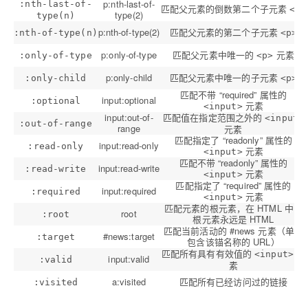
p:nth-last-of-
:nth-last-of-
匹配父元素的倒数第二个子元素
<p>
type(2)
type(n)
p:nth-of-type(2)
匹配父元素的第二个子元素
:nth-of-type(n)
<p>
p:only-of-type
匹配父元素中唯一的
元素
:only-of-type
<p>
p:only-child
匹配父元素中唯一的子元素
:only-child
<p>
匹配不带 “required” 属性的
input:optional
:optional
元素
<input>
input:out-of-
匹配值在指定范围之外的
<input>
:out-of-range
range
元素
匹配指定了 “readonly” 属性的
input:read-only
:read-only
元素
<input>
匹配不带 “readonly” 属性的
input:read-write
:read-write
元素
<input>
匹配指定了 “required” 属性的
input:required
:required
元素
<input>
匹配元素的根元素，在 HTML 中，
root
:root
根元素永远是 HTML
匹配当前活动的 #news 元素（单击
#news:target
:target
包含该锚名称的 URL）
匹配所有具有有效值的
元
<input>
input:valid
:valid
素
a:visited
匹配所有已经访问过的链接
:visited