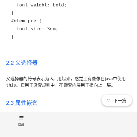
}
2.2 父选择器
父选择器的符号表示为
，用起来，感觉上有些像在java中使用
&
。它用于嵌套规则中，在嵌套内层用于指向上一层。
this
下一篇
2.3 属性嵌套
2.4 占位符选择器
目录