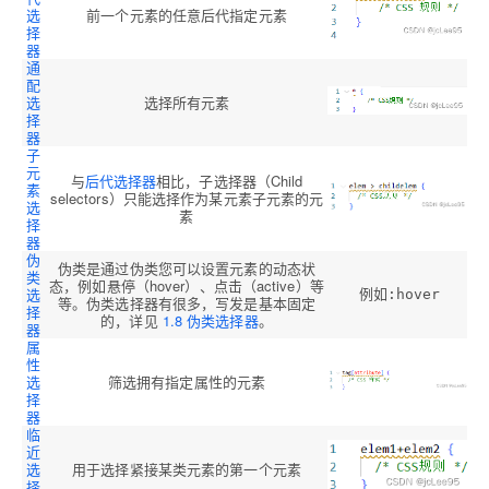
选
前一个元素的任意后代指定元素
择
器
通
配
选
选择所有元素
择
器
子
元
与
后代选择器
相比，子选择器（Child
素
selectors）只能选择作为某元素子元素的元
选
素
择
器
伪
伪类是通过伪类您可以设置元素的动态状
类
态，例如悬停（hover）、点击（active）等
例如
选
:hover
等。伪类选择器有很多，写发是基本固定
择
的，详见
1.8 伪类选择器
。
器
属
性
选
筛选拥有指定属性的元素
择
器
临
近
选
用于选择紧接某类元素的第一个元素
择