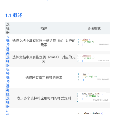
1.1 概述
选
实
择
描述
语法格式
例
器
id
选
选择文档中具有的唯一标识符（id）对应的
择
元素
器
类
选
选择文档中具有指定类（class） 对应的元
择
素
器
标
签
选
选择所有指定标签的元素
择
器
群
组
选
表示多个选择符应用相同的样式规则
择
器
后
代