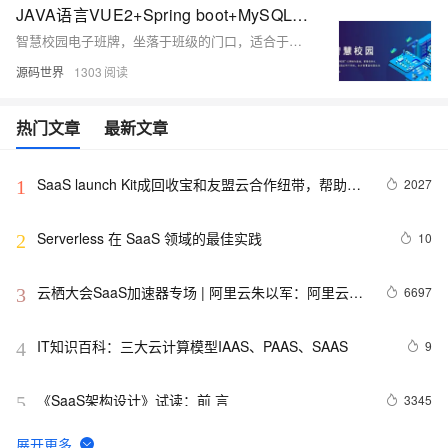
JAVA语言VUE2+Spring boot+MySQL开发的智慧校园系统源码（电子班牌可人脸识别）Saas 模式
智慧校园电子班牌，坐落于班级的门口，适合于各类型学校的场景应用，班级学校日常内容更新可由班级自行管理，也可由学校统一管理。让我们一起看看，电子班牌有哪些功能呢？
源码世界
1303
热门文章
最新文章
SaaS launch Kit成回收宝和友盟云合作纽带，帮助提
2027
1
升3倍上云效率
Serverless 在 SaaS 领域的最佳实践
10
2
云栖大会SaaS加速器专场 | 阿里云朱以军：阿里云心
6697
3
选——面向渠道商的商业红利
IT知识百科：三大云计算模型IAAS、PAAS、SAAS
9
4
《SaaS架构设计》试读：前 言
3345
5