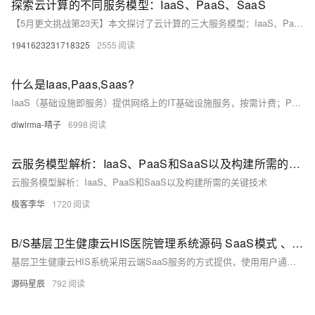
探索云计算的不同服务模型：IaaS、PaaS、SaaS
【5月更文挑战第23天】本文探讨了云计算的三大服务模型：IaaS、PaaS和SaaS。IaaS提供基础设施租赁，允许用户按需付费，聚焦业务创新而非设备维护。PaaS在IaaS基础上提供开发、测试和部署环境，简化应用管理，支持弹性扩展。SaaS则为用户提供可通过互联网访问的软件应用，实现多租户共享，提升工作灵活性。这三种模型满足了不同用户从基础设施到软件服务的多元化需求。
1941623231718325
2555
什么是Iaas,Paas,Saas?
IaaS（基础设施即服务）提供网络上的IT基础设施服务，按需计费；PaaS（平台即服务）则提供运算平台与解决方案服务，助力用户在云端基础设施上构建与部署应用；而SaaS（软件即服务）通过网络交付软件服务，让用户能够便捷地使用已部署好的应用程序，无需关心底层技术细节。以厨房为例，IaaS如同提供厨房用品，用户自行烹饪；PaaS则是提供预制菜，减少前期准备；SaaS则像点外卖，直接享用成品菜肴。
dlwlrma-晴子
6998
云服务模型解析：IaaS、PaaS和SaaS以及构建所需的关键技术
云服务模型解析：IaaS、PaaS和SaaS以及构建所需的关键技术
极客李华
1720
B/S基层卫生健康云HIS医院管理系统源码 SaaS模式 、Springboot框架
基层卫生健康云HIS系统采用云端SaaS服务的方式提供，使用用户通过浏览器即能访问，无需关注系统的部署、维护、升级等问题，系统充分考虑了模板化、配置化、智能化、扩展化等设计方法，覆盖了基层医疗机构的主要工作流程，能够与监管系统有序对接，并能满足未来系统扩展的需要。
源码星辰
792