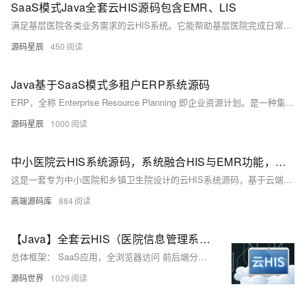
SaaS模式Java全套云HIS源码包含EMR、LIS
满足基层医院各类业务需求的云HIS系统。它能帮助基层医院完成日常各类业务，提供病患挂号支持、病患问诊、电子病历、开药发药、会员管理、统计查询、医生站和护士站等一系列常规功能，实现多层机构之间的融合管理。
源码星辰
450
Java基于SaaS模式多租户ERP系统源码
ERP，全称 Enterprise Resource Planning 即企业资源计划。是一种集成化的管理软件系统，它通过信息技术手段，将企业的各个业务流程和资源管理进行整合，以提高企业的运营效率和管理水平，它是一种先进的企业管理理念和信息化管理系统。 适用于小微企业的 SaaS模式多租户ERP管理系统, 采用最新的技术栈开发, 让企业简单上云。专注于小微企业的应用需求，如企业基本的进销存、询价，报价, 采购、销售、MRP生产制造、品质管理、仓库库存管理、财务应收付款, OA办公单据、CRM等。
源码星辰
1000
中小医院云HIS系统源码，系统融合HIS与EMR功能，采用B/S架构与SaaS模式，快速交付并简化运维
这是一套专为中小医院和乡镇卫生院设计的云HIS系统源码，基于云端部署，采用B/S架构与SaaS模式，快速交付并简化运维。系统融合HIS与EMR功能，涵盖门诊挂号、预约管理、一体化电子病历、医生护士工作站、收费财务、药品进销存及统计分析等模块。技术栈包括前端Angular+Nginx，后端Java+Spring系列框架，数据库使用MySQL+MyCat。该系统实现患者管理、医嘱处理、费用结算、药品管控等核心业务全流程数字化，助力医疗机构提升效率和服务质量。
高端源码库
884
【Java】全套云HIS（医院信息管理系统）可对接医保 采用云端SaaS模式部署
总体框架： SaaS应用，全浏览器访问 前后端分离，多服务协同 服务可拆分，功能易扩展
源码世界
1029