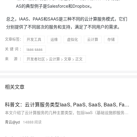
AS的典型例子是Salesforce和Dropbox。
总之，IAAS、PAAS和SAAS是三种不同的云计算服务模式，它们
分别提供了不同层次的服务和支持，满足了不同用户的需求。
文章标签：
开发工具
运维
虚拟化
云计算
存储
关键词：
iaas saas
来 源：
开发者社区
>
云计算
>
文章
> 正文
相关文章
科普文：云计算服务类型IaaS, PaaS, SaaS, BaaS, Faas说明
本文介绍了云计算服务的几种主要类型，包括IaaS（基础设施即服务）、PaaS（平台即服务）、SaaS（软件即服务）、BaaS（后端即服务）和FaaS（函数即服务）。每种服务模式提供了不同的服务层次和功能，从基础设施的提供到应用的开发和运行，再到软件的交付使用，满足了企业和个人用户在不同场景下的需求。文章详细阐述了每种服务模式的特点、优势和缺点，并列举了相应的示例。云计算服务的发展始于21世纪初，随着互联网技术的普及，这些服务模式不断演进，为企业和个人带来了高效、灵活的解决方案。然而，使用这些服务时也需要注意服务的稳定性、数据安全性和成本等问题。
青云@yd
14888