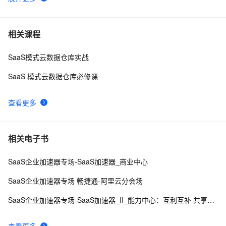
SaaS未来的安全状态将超越管理软件
2
6
碎片技能：在 Windows 的任意目录一键快捷进入 CMD 
33
7
相关课程
命令行界面
SaaS模式云数据仓库实战
带你读《云原生架构白皮书2022新版》——加速 SaaS 
0
8
规模化演进，餐道基于 K8s 的云上创新底座（上）
SaaS 模式云数据仓库必修课
【数字永生】SaaS系统源码独立部署，行业独家！
10
9
查看更多
SaaS行业的六大安全问题
8
10
相关电子书
SaaS企业加速器专场-SaaS加速器_商业中心
SaaS企业加速器专场 畅捷通-阿里云分会场
SaaS企业加速器专场-SaaS加速器_II_能力中心：互利互补 共享业务红利