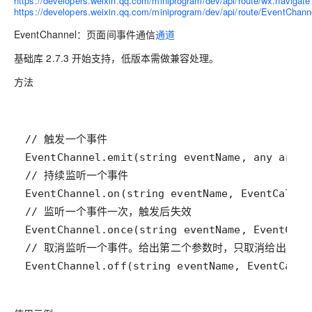
https://developers.weixin.qq.com/miniprogram/dev/api/route/wx.navigate
https://developers.weixin.qq.com/miniprogram/dev/api/route/EventChann
EventChannel：页面间事件通信
通道
基础库 2.7.3 开始支持，低版本需做兼容处理。
方法
EventChannel.off(string eventName, EventCallb