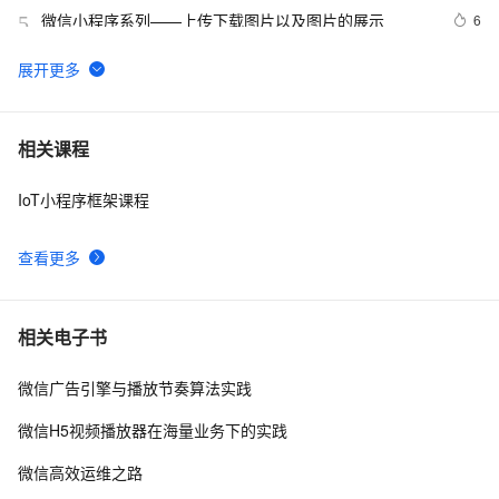
微信小程序系列——上传下载图片以及图片的展示
6
5
微信小程序如何实现进入小程序自动连WiFi功能
16
6
基于微信小程序渗透-反编译小程序
13
7
相关课程
IoT小程序框架课程
uni-app开发微信小程序和h5应用
2
8
查看更多
uni-app 微信小程序中如何通过 canvas 画布实现电子签
8
9
名？
微信小程序_搜索图片功能实现
8
10
相关电子书
微信广告引擎与播放节奏算法实践
微信H5视频播放器在海量业务下的实践
微信高效运维之路