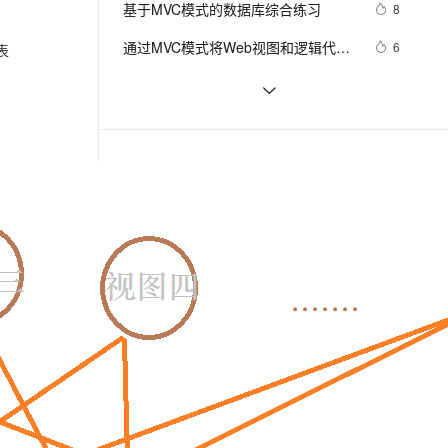
安全
基于MVC模式的数据库综合练习
我要投诉
e-1.1-I2V
Cosyvoice-V3-Flash
8
PolarDB
上云场景组合购
Milvus 弹性伸缩功能新增节
伴
漫剧创作，剧本、分镜、视频高效生成
100%兼容MySQL、PostgreSQL，兼容Oracle，支持集中和分布式
覆盖90%+业务场景，专享组合折扣价
点支持范围
畅自然，细节丰富
高表现力语音合成大模型，语音克隆听感自然
VPN
通过MVC模式将Web视图和逻辑代码
6
表
分离
ernetes 版 ACK
云聚AI 严选权益
AI 原生数据库服务发布
SSL 证书
VS创建MVC出错解决方法
609
2V
Fun-ASR
，一键激活高效办公新体验
理容器应用的 K8s 服务
精选AI产品，从模型到应用全链提效
Agent 数据网关
文戏情感细腻自然，动作戏激烈拳拳到肉，实现更强表演能力
支持中英文自由切换，具备更强的噪声鲁棒性
堡垒机
asp.net MVC 的处理流程
4
AI 用量加速计划
云原生数据库 PolarDB
防火墙
、识别商机，让客服更高效、服务更出色。
ASP.NET MVC+LINQ开发一个图书销
新老同享，达量后返
Agentic Database 发布
3
相关电子书
更多
售站点(9):编辑目录
主机安全
应用
十分钟上线-使用函数计算构建支付宝小程序服务
千问办公
NEW
AI 应用及服务市场
的智能体编程平台
一站式AI生产力平台
Java Spring Boot开发实战系列课程【第7讲】：Spring Boot 2.0安全机制与MVC身份验证实战(Java面试题)
AI 应用
伶鹊
机器学习在互联网后端技术中的应用
企业级人与Agent协作平台，接入和调度多个数字员工
智能客服平台，对话机器人、对话分析、智能外呼
大模型
大模型服务平台百炼 - 全妙
自然语言处理
下一篇
应用创作平台
多模态内容创作工具，已接入 DeepSeek
数据标注
机器学习
一条命令迁移，帮你实现 OpenClaw 与