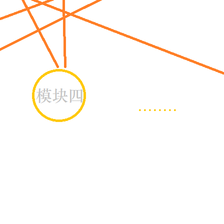
Hermes Agent 记忆互通！
息提取
与 AI 智能体进行实时音视频通话
从文本、图片、视频中提取结构化的属性信息
构建支持视频理解的 AI 音视频实时通话应用
t.diy 一步搞定创意建站
构建大模型应用的安全防护体系
通过自然语言交互简化开发流程,全栈开发支持
通过阿里云安全产品对 AI 应用进行安全防护