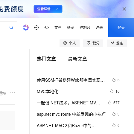
文档
备案
控制台
注册
登录
个人
积分
发布
验
作计划
器
AI 活动
专业服务
服务伙伴合作计划
开发者社区
加入我们
产品动态
服务平台百炼
阿里云 OPC 创新助力计划
热门文章
最新文章
一站式生成采购清单，支持单品或批量购买
io：打造专属 AI 语音助手
S产品伙伴计划（繁花）
峰会
CS
造的大模型服务与应用开发平台
一句话生成原生可编辑精美 PPT 文稿
AI 生产力先锋
Al MaaS 服务伙伴赋能合作
域名
博文
Careers
至高可申请百万元
Qwen3.8-Max 模型上线
开启高性价比 AI 编程新体验
弹性可伸缩的云计算服务
Qwen-Audio-3.0-Realtime 端到端实时语音角色扮演
输入一句话想法, 轻松生成专业的 PPT
先锋实践拓展 AI 生产力的边界
Token 补贴，五大权
计划
海大会
伙伴信用分合作计划
商标
问答
社会招聘
使用SSM框架搭建Web服务器实现登
6
益加速 OPC 成功
eek-V4-Pro
SS
一键部署幻兽帕鲁游戏服务器
飞天发布时刻
HOT
Open Search 向量检索版支
划
备案
电子书
校园招聘
录功能(Spring+SpringMVC+Mybatis)
pSeek-V4-Pro
视频创作，一键激活电商全链路生产力
稳定、安全、高性价比、高性能的云存储服务
一键购买专属联机服务器，轻松开启游戏
所见，即是所愿
持视频检索 Pipeline 功能
更多支持
MVC本地化
10
版权
划
公司注册
镜像站
视频生成
语音识别与合成
专属 QwenPaw
漫剧工坊：一站式动画创作平台
AI 实训营
HOT
应用身份服务 (IDaaS)
一起谈.NET技术，ASP.NET MVC
577
合作伙伴培训与认证
划
上云迁移
站生成，高效打造优质广告素材
全接入的云上超级电脑
从聊天伙伴进化为能主动干活的本地数字员工
快速生产连贯的高质量长漫剧
从基础到进阶，Agent 创客手把手教你
OpenClaw 管理能力上线
验证框架中关于属性标记的通用扩
lScope
我要反馈
e-1.1-T2V
Qwen3-TTS-Flash
asp.net mvc route 中新发现的小技巧
3
查询合作伙伴
展方法
n Alibaba Cloud ISV 合作
代维服务
建企业门户网站
10 分钟搭建微信、支付宝小程序
MaxCompute MaxFrame 提
畅细腻的高质量视频
离线语音合成大模型，多语言方言自适应，低延迟高稳定
创新加速
ASP.NET MVC 3和Razor中的
ope
登录合作伙伴管理后台
6
我要建议
站，无忧落地极速上线
以可视化方式快速构建移动和 PC 门户网站
国内短信简单易用，安全可靠，秒级触达，全球覆盖200+国家和地区。
高效部署网站，快速应用到小程序
供自动弹性内存功能
@helper 语法