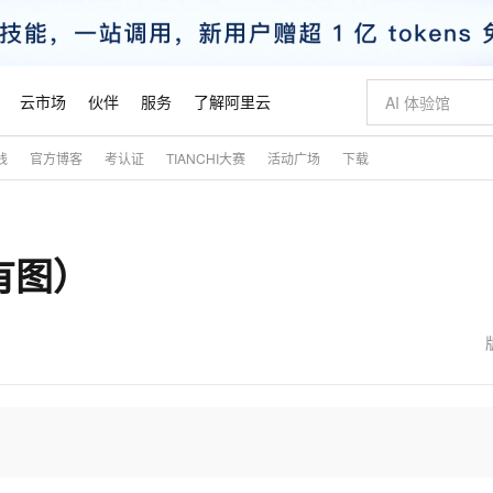
云市场
伙伴
服务
了解阿里云
践
官方博客
考认证
TIANCHI大赛
活动广场
下载
AI 特惠
数据与 API
成为产品伙伴
企业增值服务
最佳实践
价格计算器
AI 场景体
基础软件
产品伙伴合
阿里云认证
市场活动
配置报价
大模型
自助选配和估算价格
新方式
睿译宝，AI翻译排版一步到位
智启 AI 普惠权益
产品生态集成认证中心
企业支持计划
云上春晚
域名与网站
千问官方 MaaS 平台，为开发者和 Agent 而生，新用户赠送 1 亿 + tokens 额度
Qwen Aud
AI Coding
阿里云Maa
2026 阿里云
云服务器 E
为企业打
数据集
Windows
大模型认证
模型
NEW
NEW
有图）
交付可用成果
值低价云产品抢先购
上传文档即自动完成翻译和格式还原
至高享 1亿+免费 tokens，加速 Al 应用落地
提供智能易用的域名与建站服务
智能编程，一键
安全可靠、
产品生态伙伴
专家技术服务
云上奥运之旅
弹性计算合作
阿里云中企出
手机三要素
宝塔 Linux
全部认证
价格优势
有专属领域专家
GLM-5.2：长任务时代开源旗舰模型
阿里云 OPC 创新助力计划
千问大模型
即刻拥有 DeepS
AI 电商营销
对象存储 O
大模型
产品生态伙伴工作台
企业增值服务台
云栖战略参考
云存储合作计
云栖大会
身份实名认证
CentOS
训练营
推动算力普惠，释放技术红利
最高返9万
多领域专家智能体,一键组建 AI 虚拟交付团队
快速构建应用程序和网站，即刻迈出上云第一步
至高百万元 Token 补贴，加速一人公司成长
多元化、高性能、安全可靠的大模型服务
真正可用的 1M 上下文,一次完成代码全链路开发
轻松解锁专属 Dee
从图文生成到
云上的中国
数据库合作计
活动全景
短信
Docker
图片和
站式影视创作平台
Hermes Agent，打造自进化智能体
Token Plan 模型订阅计划
数字证书管理服务（原SSL证书）
5 分钟轻松部署
AI 广告创作
无影云电脑
企业成长
NEW
信息公告
看见新力量
云网络合作计
OCR 文字识别
JAVA
证享300元代金券
可视化编排打通从文字构思到成片全链路闭环
全托管，含MySQL、PostgreSQL、SQL Server、MariaDB多引擎
自主进化，持久记忆，越用越聪明
Qwen3.8-Max 首发尝鲜，限时加量 10 倍，夜间低至2折
实现全站HTTPS，呈现可信的WEB访问
图文、视频一
随时随地安
魔搭 Mode
Kimi-K3
HappyHors
NEW
loud
服务实践
官网公告
金融模力时刻
Salesforce O
版
发票查验
全能环境
Claude Code + GStack 打造工程团队
千问办公，限时限量积分加倍
Qoder
低代码高效构
AI 建站
短信服务
型
NEW
作计划
Kimi 最新旗舰模型，长程编程与推理利器
让文字生成流
计划
创新中心
魔搭 ModelSc
健康状态
理服务
让AI从“聊天伙伴”进化为能干活的“数字员工”
安装技能 GStack，拥有专属 AI 工程团队
你的AI工作搭子，覆盖日常办公高频场景
面向真实软件的智能体编程平台
0 代码专业建
客户案例
天气预报查询
操作系统
态合作计划