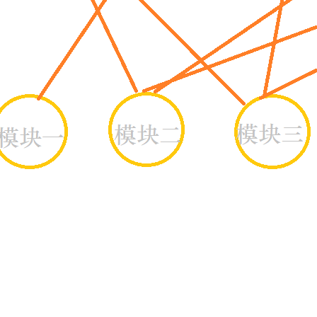
AI 应用
10分钟微调：让0.6B模型媲美235B模
多模态数据信
型
依托云原生高可用架构,实现Dify私有化部署
用1%尺寸在特定领域达到大模型90%以上效果
一个 AI 助手
超强辅助，Bol
即刻拥有 DeepSeek-R1 满血版
在企业官网、通讯软件中为客户提供 AI 客服
多种方案随心选，轻松解锁专属 DeepSeek