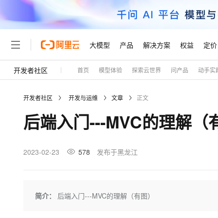
大模型
产品
解决方案
权益
定价
开发者社区
首页
模型体验
探索云世界
问产品
动手实
大模型
产品
解决方案
权益
定价
云市场
伙伴
服务
了解阿里云
精选产品
精选解决方案
普惠上云
产品定价
精选商城
成为销售伙伴
售前咨询
为什么选择阿里云
千问AI平台
开发者社区
开发与运维
文章
正文
了解云产品的定价详情
大模型服务平台百炼
千问办公，解锁你的工作
普惠上云 官方力荐
分销伙伴
在线服务
网站建设
什么是云计算
大
后端入门---MVC的理解（
大模型服务与应用平台
企业级Agent产品，直接
云服务器38元/年起，超
咨询伙伴
多端小程序
技术领先
云上成本管理
售后服务
轻量应用服务器
Agency Agents：拥
官方推荐返现计划
大模型
精选产品
精选解决方案
Salesforce 国际版订阅
稳定可靠
管理和优化成本
推荐新用户得奖励，单订单
销售伙伴合作计划
2023-02-23
578
发布于黑龙江
自助服务
友盟天域
安全合规
人工智能与机器学习
AI
文本生成
云数据库 RDS
HappyHorse 打造一
云工开物
无影生态合作计划
在线服务
观测云
分析师报告
高校专属算力普惠，学生认
计算
互联网应用开发
Qwen3.8-Max
HOT
Salesforce On Alibaba C
工单服务
Tuya 物联网平台阿里云
研究报告与白皮书
人工智能平台 PAI
快速拥有专属 OpenClaw
简介：
后端入门---MVC的理解（有图）
大模
Consulting Partner 合
大数据
容器
智能体时代全能旗舰模型
免费试用
短信专区
一站式AI开发、训练和推
蓝凌 OA
AI 大模型销售与服务生
现代化应用