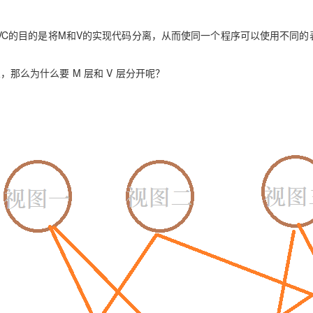
Deepseek-v4-pro
HappyHors
同享
万小智 AI 建站低至 15元/月
Qoder CN
AI 短剧/漫剧
云原生数据库 
快递物流查询
WordPress
成为服务伙
高校合作
点，立即开启云上创新
覆盖公网/内网、递归/权威、移动APP等全场景解析服务
送.CN域名，送备案服务码
基于千问大模型等，支持代码智能生成、研发智能问答
AI助力短剧
态智能体模型
旗舰 MoE 大模型，百万上下文与顶尖推理能力
图生视频，流
VC的目的是将M和V的实现代码分离，从而使同一个程序可以使用不同的
Ubuntu
服务生态伙伴
云工开物
企业应用
Works
Night Plan 支持 Qwen 3.8-Max
云原生大数据计算服务 MaxCompute
AI 办公
容器服务 Kub
NEW
GLM-5.2
Wan2.7-T
Red Hat
30+ 款产品免费体验
Data Agent 驱动的一站式 Data+AI 开发治理平台
夜间 5 折，Qwen/Meoo/TokenPlan 客户专享
面向分析的企业级SaaS模式云数据仓库
AI智能应用
提供一站式管
架，那么为什么要 M 层和 V 层分开呢？
科研合作
视觉 Coding、空间感知、多模态思考等全面升级
1M上下文，专为长程任务能力而生
ERP
堂（旗舰版）
SUSE
智能客服
CRM
防护产品
2个月
自动承接线索
建站小程序
OA 办公系统
AI 应用构建
大模型原生
力提升
财税管理
模板建站
Qoder
大模型服务平台百炼-应用模版
HOT
NEW
面向真实软件
个人版上线、团队版降价；千问3.8-Max首发发尝鲜
丰富多元化的应用模版和解决方案
400电话
定制建站
万有无界
大模型服务平台百炼-智能体
方案
广告营销
模板小程序
的模型效果
灵活可视化地构建企业级 Agent
定制小程序
秒悟
人工智能平台 PAI
APP 开发
云端极速 AI 
新一代 AI 视频生成模型，深度适配广告营销等场景
AI Native 的算法工程平台，一站式完成建模、训练、推理服务部署
建站系统