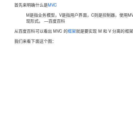
存储
天池大赛
Qwen3.7-Plus
云解析DNS
解决方案免费试用 新老
首先来明确什么是
MVC
电子合同
最高领取价值200元试用
能看、能想、能动手的多模
安全
网络与CDN
AI 算法大赛
M是指业务模型，V是指用户界面，C则是控制器，使用M
畅捷通
现形式。 —百度百科
大数据开发治理平台 Data
AI 产品 免费试用
网络
安全
云开发大赛
Qwen3-VL-Plus
Tableau 订阅
1亿+ 大模型 tokens 和 
从百度百科可以看出 MVC 的
框架
就是要实现 M 和 V 分离的框
可观测
入门学习赛
中间件
AI空中课堂在线直播课
我们来看下面这个图：
云防火墙
140+云产品 免费试用
上云与迁云
云原生的云上边界网络安全
产品新客免费试用，最长1
数据库
生态解决方案
大模型服务
企业出海
大模型ACA认证体验
大数据计算
助力企业全员 AI 认知与能
行业生态解决方案
千问AI平台-Token Plan
政企业务
媒体服务
开发者生态解决方案
企业服务与云通信
千问AI平台-模型体验
AI 开发和 AI 应用解决
在线体验全尺寸、多种模态
域名与网站
Happy 系列大模型
终端用户计算
Serverless
开发工具