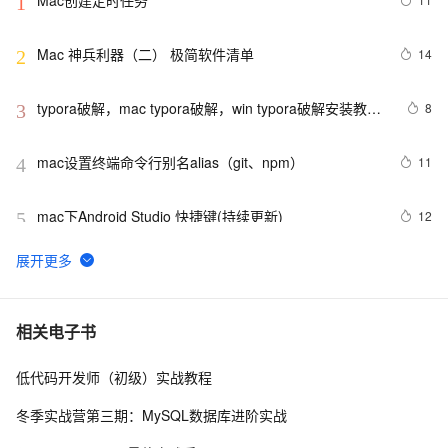
1
Mac 神兵利器（二） 极简软件清单
14
2
typora破解，mac typora破解，win typora破解安装教程
8
3
2022-09-08最新亲测有效
mac设置终端命令行别名alias（git、npm）
11
4
mac下Android Studio 快捷键(持续更新)
12
5
mac os x86 下 intel 无限驱动下载
650
6
Mac无法找到摄像头问题解决 
6
7
相关电子书
低代码开发师（初级）实战教程
实用代码-C#获取本机网络适配器信息及MAC地址
10
8
冬季实战营第三期：MySQL数据库进阶实战
Mac中IntelliJ IDEA每次打开立刻“意外退出”的解决方法
8
9