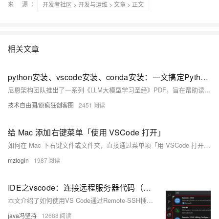
来 源：
开发者社区
>
开发与运维
>
文章
> 正文
相关文章
python安装、vscode安装、conda安装：一文搞定Python的开发环境（史上最全）
尼恩架构团队推出了一系列《LLM大模型学习圣经》PDF，旨在帮助读者深入理解并掌握大型语言模型（LLM）及其相关技术。该系列包括Python基础、Transformer架构、LangChain框架、RAG架构及LLM智能体等内容，覆盖从理论到实践的各个方面。此外，尼恩还提供了配套视频教程，计划于2025年5月前发布，助力更多人成为大模型应用架构师，冲击年薪百万目标。
技术自由圈/原疯狂创客圈
2451
给 Mac 添加右键菜单「使用 VSCode 打开」
如何在 Mac 下右键文件或文件夹，直接通过菜单项「用 VSCode 打开」。
mzlogin
1987
IDE之vscode：连接远程服务器代码（亲测OK），与pycharm链接服务器做对比（亲自使用过了），打开文件夹后切换文件夹。
本文介绍了如何使用VS Code通过Remote-SSH插件连接远程服务器进行代码开发，并与PyCharm进行了对比。作者认为VS Code在连接和配置多个服务器时更为简单，推荐使用VS Code。文章详细说明了VS Code的安装、远程插件安装、SSH配置文件编写、服务器连接以及如何在连接后切换文件夹。此外，还提供了使用密钥进行免密登录的方法和解决权限问题的步骤。
java冯坚持
12688