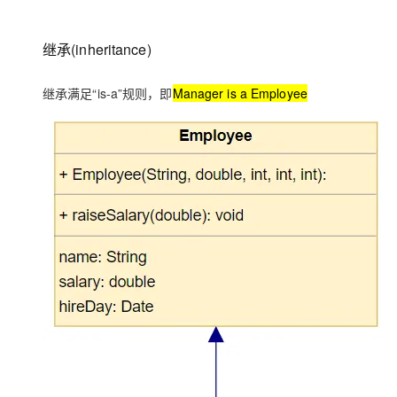
大数据开发治理平台 Data
AI 产品 免费试用
网络
安全
云开发大赛
Qwen3-VL-Plus
Tableau 订阅
1亿+ 大模型 tokens 和 
继承(inheritance)
可观测
入门学习赛
中间件
AI空中课堂在线直播课
云防火墙
140+云产品 免费试用
上云与迁云
云原生的云上边界网络安全
产品新客免费试用，最长1
数据库
继承满足
“is-a”
规则，即
Manager is a Employee
生态解决方案
大模型服务
企业出海
大模型ACA认证体验
大数据计算
助力企业全员 AI 认知与能
行业生态解决方案
千问AI平台-Token Plan
政企业务
媒体服务
开发者生态解决方案
企业服务与云通信
千问AI平台-模型体验
AI 开发和 AI 应用解决
在线体验全尺寸、多种模态
域名与网站
Happy 系列大模型
终端用户计算
Serverless
开发工具
大模型解决方案
迁移与运维管理
快速部署 Dify，高效搭建 