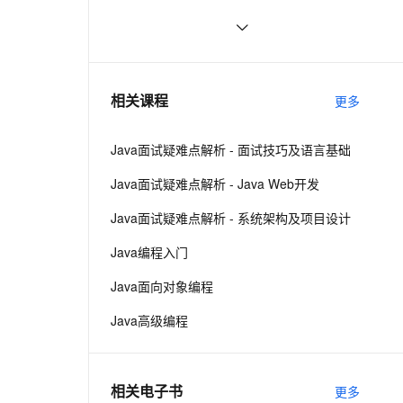
ernetes 版 ACK
云聚AI 严选权益
AI 原生数据库服务发布
SSL 证书
方块人 Java并发——volatile关键字
6
2V
Fun-ASR
，一键激活高效办公新体验
理容器应用的 K8s 服务
精选AI产品，从模型到应用全链提效
Agent 数据网关
文戏情感细腻自然，动作戏激烈拳拳到肉，实现更强表演能力
支持中英文自由切换，具备更强的噪声鲁棒性
堡垒机
java-基础-关键字
5
AI 用量加速计划
云原生数据库 PolarDB
防火墙
、识别商机，让客服更高效、服务更出色。
java中两种添加监听器的策略
新老同享，达量后返
Agentic Database 发布
4
相关课程
更多
主机安全
应用
Java面试疑难点解析 - 面试技巧及语言基础
千问办公
NEW
AI 应用及服务市场
的智能体编程平台
一站式AI生产力平台
Java面试疑难点解析 - Java Web开发
AI 应用
伶鹊
Java面试疑难点解析 - 系统架构及项目设计
企业级人与Agent协作平台，接入和调度多个数字员工
智能客服平台，对话机器人、对话分析、智能外呼
大模型
Java编程入门
大模型服务平台百炼 - 全妙
自然语言处理
Java面向对象编程
应用创作平台
多模态内容创作工具，已接入 DeepSeek
数据标注
Java高级编程
机器学习
相关电子书
更多
息提取
与 AI 智能体进行实时音视频通话