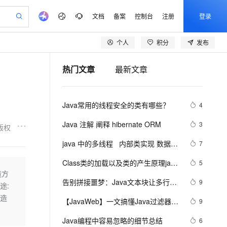
文档
备案
控制台
注册
登录
个人
积分
发布
验
作计划
器
AI 活动
专业服务
服务伙伴合作计划
开发者社区
加入我们
产品动态
服务平台百炼
阿里云 OPC 创新助力计划
热门文章
最新文章
一站式生成采购清单，支持单品或批量购买
io：打造专属 AI 语音助手
S产品伙伴计划（繁花）
峰会
CS
造的大模型服务与应用开发平台
一句话生成原生可编辑精美 PPT 文稿
AI 生产力先锋
Al MaaS 服务伙伴赋能合作
域名
博文
Careers
至高可申请百万元
Qwen3.8-Max 模型上线
开启高性价比 AI 编程新体验
弹性可伸缩的云计算服务
Qwen-Audio-3.0-Realtime 端到端实时语音角色扮演
输入一句话想法, 轻松生成专业的 PPT
先锋实践拓展 AI 生产力的边界
Token 补贴，五大权
计划
海大会
伙伴信用分合作计划
商标
问答
社会招聘
Java常用的线程安全的类有哪些？
4
益加速 OPC 成功
eek-V4-Pro
SS
一键部署幻兽帕鲁游戏服务器
飞天发布时刻
HOT
Open Search 向量检索版支
划
备案
电子书
校园招聘
pSeek-V4-Pro
视频创作，一键激活电商全链路生产力
稳定、安全、高性价比、高性能的云存储服务
一键购买专属联机服务器，轻松开启游戏
所见，即是所愿
持视频检索 Pipeline 功能
更多支持
Java 注解 阐释 hibernate ORM
3
版权
划
公司注册
镜像站
视频生成
语音识别与合成
专属 QwenPaw
漫剧工坊：一站式动画创作平台
AI 实训营
HOT
应用身份服务 (IDaaS)
java 中的多线程   内部类实现 数据共
7
合作伙伴培训与认证
划
上云迁移
站生成，高效打造优质广告素材
全接入的云上超级电脑
从聊天伙伴进化为能主动干活的本地数字员工
快速生产连贯的高质量长漫剧
从基础到进阶，Agent 创客手把手教你
OpenClaw 管理能力上线
享 和 Runnable实现数据共享
lScope
我要反馈
e-1.1-T2V
Qwen3-TTS-Flash
Class类的加载以及类的产生原理java
5
查询合作伙伴
n Alibaba Cloud ISV 合作
代维服务
建企业门户网站
10 分钟搭建微信、支付宝小程序
构造方
MaxCompute MaxFrame 提
学习 第十天
畅细腻的高质量视频
离线语音合成大模型，多语言方言自适应，低延迟高稳定
创新加速
告别拼接噩梦：Java文本块让多行字
ope
登录合作伙伴管理后台
9
我要建议
站，无忧落地极速上线
以可视化方式快速构建移动和 PC 门户网站
国内短信简单易用，安全可靠，秒级触达，全球覆盖200+国家和地区。
高效部署网站，快速应用到小程序
供自动弹性内存功能
途:
符串更优雅  
安全
构造
【JavaWeb】一文搞懂Java过滤器与
我要投诉
e-1.1-I2V
Cosyvoice-V3-Flash
9
PolarDB
上云场景组合购
Milvus 弹性伸缩功能新增节
伴
拦截器的区别
漫剧创作，剧本、分镜、视频高效生成
100%兼容MySQL、PostgreSQL，兼容Oracle，支持集中和分布式
覆盖90%+业务场景，专享组合折扣价
点支持范围
畅自然，细节丰富
高表现力语音合成大模型，语音克隆听感自然
VPN
Java编程中容易忽略的细节总结
6