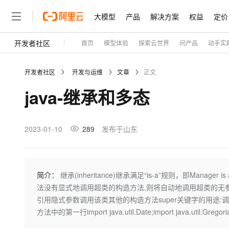
大模型
产品
解决方案
权益
定价
开发者社区
首页
模型体验
探索云世界
问产品
动手实
大模型
产品
解决方案
权益
定价
云市场
伙伴
服务
了解阿里云
精选产品
精选解决方案
普惠上云
产品定价
精选商城
成为销售伙伴
售前咨询
为什么选择阿里云
千问AI平台
开发者社区
开发与运维
文章
正文
了解云产品的定价详情
大模型服务平台百炼
千问办公，解锁你的工作
普惠上云 官方力荐
分销伙伴
在线服务
网站建设
什么是云计算
大
java-继承和多态
大模型服务与应用平台
企业级Agent产品，直接
云服务器38元/年起，超
咨询伙伴
多端小程序
技术领先
云上成本管理
售后服务
轻量应用服务器
Agency Agents：拥
官方推荐返现计划
大模型
精选产品
精选解决方案
Salesforce 国际版订阅
稳定可靠
管理和优化成本
推荐新用户得奖励，单订单
销售伙伴合作计划
2023-01-10
289
发布于山东
自助服务
友盟天域
安全合规
人工智能与机器学习
AI
文本生成
云数据库 RDS
HappyHorse 打造一
云工开物
无影生态合作计划
在线服务
观测云
分析师报告
高校专属算力普惠，学生认
计算
互联网应用开发
Qwen3.8-Max
HOT
Salesforce On Alibaba C
工单服务
Tuya 物联网平台阿里云
研究报告与白皮书
人工智能平台 PAI
快速拥有专属 OpenClaw
简介：
继承(inheritance)继承满足“is-a”规则，即Manager is 
大模
Consulting Partner 合
大数据
容器
智能体时代全能旗舰模型
免费试用
短信专区
一站式AI开发、训练和推
法没有显式地调用超类的构造方法,则将自动地调用超类的无参
蓝凌 OA
AI 大模型销售与服务生
现代化应用
存储
天池大赛
引用隐式参数调用该类其他的构造方法super关键字的用途
Qwen3.7-Plus
云解析DNS
解决方案免费试用 新老
电子合同
方法中的第一行import java.util.Date;import java.util.Gregori
最高领取价值200元试用
能看、能想、能动手的多模
安全
网络与CDN
AI 算法大赛
畅捷通