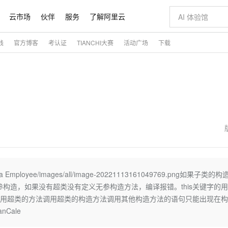
云市场
伙伴
服务
了解阿里云
践
官方博客
考认证
TIANCHI大赛
活动广场
下载
AI 特惠
数据与 API
成为产品伙伴
企业增值服务
最佳实践
价格计算器
AI 场景体
基础软件
产品伙伴合
阿里云认证
市场活动
配置报价
大模型
自助选配和估算价格
新方式
睿译宝，AI翻译排版一步到位
智启 AI 普惠权益
产品生态集成认证中心
企业支持计划
云上春晚
域名与网站
千问官方 MaaS 平台，为开发者和 Agent 而生，新用户赠送 1 亿 + tokens 额度
Qwen Aud
AI Coding
阿里云Maa
2026 阿里云
云服务器 E
为企业打
数据集
Windows
大模型认证
模型
NEW
NEW
交付可用成果
值低价云产品抢先购
上传文档即自动完成翻译和格式还原
至高享 1亿+免费 tokens，加速 Al 应用落地
提供智能易用的域名与建站服务
智能编程，一键
安全可靠、
产品生态伙伴
专家技术服务
云上奥运之旅
弹性计算合作
阿里云中企出
手机三要素
宝塔 Linux
全部认证
价格优势
有专属领域专家
GLM-5.2：长任务时代开源旗舰模型
阿里云 OPC 创新助力计划
千问大模型
即刻拥有 DeepS
AI 电商营销
对象存储 O
大模型
产品生态伙伴工作台
企业增值服务台
云栖战略参考
云存储合作计
云栖大会
身份实名认证
CentOS
训练营
推动算力普惠，释放技术红利
最高返9万
多领域专家智能体,一键组建 AI 虚拟交付团队
快速构建应用程序和网站，即刻迈出上云第一步
至高百万元 Token 补贴，加速一人公司成长
多元化、高性能、安全可靠的大模型服务
真正可用的 1M 上下文,一次完成代码全链路开发
轻松解锁专属 Dee
从图文生成到
云上的中国
数据库合作计
活动全景
短信
Docker
图片和
站式影视创作平台
Hermes Agent，打造自进化智能体
Token Plan 模型订阅计划
数字证书管理服务（原SSL证书）
5 分钟轻松部署
AI 广告创作
无影云电脑
企业成长
NEW
信息公告
看见新力量
云网络合作计
OCR 文字识别
JAVA
证享300元代金券
可视化编排打通从文字构思到成片全链路闭环
全托管，含MySQL、PostgreSQL、SQL Server、MariaDB多引擎
自主进化，持久记忆，越用越聪明
Qwen3.8-Max 首发尝鲜，限时加量 10 倍，夜间低至2折
实现全站HTTPS，呈现可信的WEB访问
图文、视频一
随时随地安
魔搭 Mode
Kimi-K3
HappyHors
NEW
loud
服务实践
官网公告
金融模力时刻
Salesforce O
版
发票查验
全能环境
Claude Code + GStack 打造工程团队
千问办公，限时限量积分加倍
Qoder
低代码高效构
AI 建站
短信服务
a Employee/images/all/image-20221113161049769.png如果子类的
型
NEW
作计划
Kimi 最新旗舰模型，长程编程与推理利器
让文字生成流
计划
创新中心
魔搭 ModelSc
健康状态
理服务
让AI从“聊天伙伴”进化为能干活的“数字员工”
安装技能 GStack，拥有专属 AI 工程团队
你的AI工作搭子，覆盖日常办公高频场景
面向真实软件的智能体编程平台
0 代码专业建
构造，如果没有超类没有定义无参构造方法，编译报错。this关键字的用
客户案例
天气预报查询
操作系统
态合作计划
:调用超类的方法调用超类的构造方法调用其他构造方法的语句只能出现在
Deepseek-v4-pro
HappyHors
同享
万小智 AI 建站低至 15元/月
Qoder CN
AI 短剧/漫剧
云原生数据库 
快递物流查询
WordPress
成为服务伙
anCale
高校合作
点，立即开启云上创新
覆盖公网/内网、递归/权威、移动APP等全场景解析服务
送.CN域名，送备案服务码
基于千问大模型等，支持代码智能生成、研发智能问答
AI助力短剧
态智能体模型
旗舰 MoE 大模型，百万上下文与顶尖推理能力
图生视频，流
Ubuntu