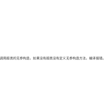
型
依托云原生高可用架构,实现Dify私有化部署
用1%尺寸在特定领域达到大模型90%以上效果
一个 AI 助手
超强辅助，Bol
即刻拥有 DeepSeek-R1 满血版
在企业官网、通讯软件中为客户提供 AI 客服
多种方案随心选，轻松解锁专属 DeepSeek
调用超类的无参构造
，如果没有超类没有定义无参构造方法，编译报错