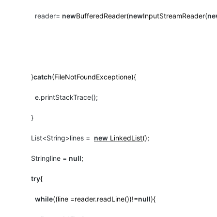
reader=
new
BufferedReader(
new
InputStreamReader(
ne
}
catch
(FileNotFoundExceptione){
e.printStackTrace();
}
List<String>lines =
new
LinkedList()
;
Stringline =
null
;
try
{
while
((line =reader.readLine())!=
null
){