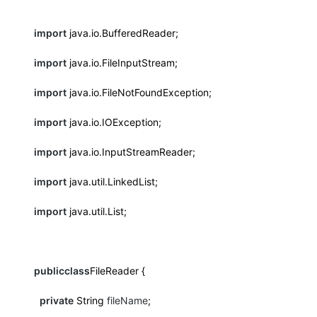
import
java.io.BufferedReader;
import
java.io.FileInputStream;
import
java.io.FileNotFoundException;
import
java.io.IOException;
import
java.io.InputStreamReader;
import
java.util.LinkedList;
import
java.util.List;
public
class
FileReader {
private
String
fileName
;