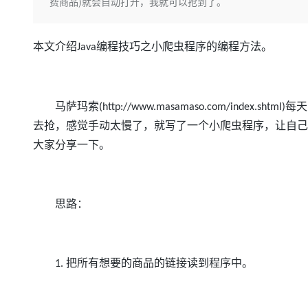
存储
天池大赛
费商品)就会自动打开，我就可以抢到了。
Qwen3.7-Plus
云解析DNS
解决方案免费试用 新老
电子合同
最高领取价值200元试用
能看、能想、能动手的多模
安全
网络与CDN
AI 算法大赛
畅捷通
本文介绍
编程技巧之小爬虫程序的编程方法。
Java
大数据开发治理平台 Data
AI 产品 免费试用
网络
安全
云开发大赛
Qwen3-VL-Plus
Tableau 订阅
1亿+ 大模型 tokens 和 
可观测
入门学习赛
中间件
AI空中课堂在线直播课
云防火墙
140+云产品 免费试用
马萨玛索
每天
上云与迁云
(http://www.masamaso.com/index.shtml)
云原生的云上边界网络安全
产品新客免费试用，最长1
数据库
生态解决方案
去抢，感觉手动太慢了，就写了一个小爬虫程序，让自己
大模型服务
企业出海
大模型ACA认证体验
大数据计算
大家分享一下。
助力企业全员 AI 认知与能
行业生态解决方案
千问AI平台-Token Plan
政企业务
媒体服务
开发者生态解决方案
企业服务与云通信
思路：
千问AI平台-模型体验
AI 开发和 AI 应用解决
在线体验全尺寸、多种模态
域名与网站
Happy 系列大模型
终端用户计算
把所有想要的商品的链接读到程序中。
1.
Serverless
开发工具