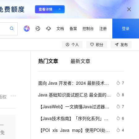
文档
备案
控制台
注册
登录
个人
积分
发布
验
作计划
器
AI 活动
专业服务
服务伙伴合作计划
开发者社区
加入我们
产品动态
服务平台百炼
阿里云 OPC 创新助力计划
热门文章
最新文章
一站式生成采购清单，支持单品或批量购买
io：打造专属 AI 语音助手
S产品伙伴计划（繁花）
峰会
CS
造的大模型服务与应用开发平台
一句话生成原生可编辑精美 PPT 文稿
AI 生产力先锋
Al MaaS 服务伙伴赋能合作
域名
博文
Careers
至高可申请百万元
Qwen3.8-Max 模型上线
开启高性价比 AI 编程新体验
弹性可伸缩的云计算服务
Qwen-Audio-3.0-Realtime 端到端实时语音角色扮演
输入一句话想法, 轻松生成专业的 PPT
先锋实践拓展 AI 生产力的边界
Token 补贴，五大权
计划
海大会
伙伴信用分合作计划
商标
问答
社会招聘
面向 Java 开发者：2024 最新技术栈
7
益加速 OPC 成功
eek-V4-Pro
SS
一键部署幻兽帕鲁游戏服务器
飞天发布时刻
HOT
Open Search 向量检索版支
划
备案
电子书
校园招聘
下 Java 与 AI/ML 融合的实操详尽指
pSeek-V4-Pro
视频创作，一键激活电商全链路生产力
稳定、安全、高性价比、高性能的云存储服务
一键购买专属联机服务器，轻松开启游戏
所见，即是所愿
持视频检索 Pipeline 功能
更多支持
Java 基础知识面试题汇总 最全面的 
8
版权
南
划
公司注册
镜像站
视频生成
语音识别与合成
Java 基础面试题整理
专属 QwenPaw
漫剧工坊：一站式动画创作平台
AI 实训营
HOT
应用身份服务 (IDaaS)
【JavaWeb】一文搞懂Java过滤器与
7
合作伙伴培训与认证
划
上云迁移
站生成，高效打造优质广告素材
全接入的云上超级电脑
从聊天伙伴进化为能主动干活的本地数字员工
快速生产连贯的高质量长漫剧
从基础到进阶，Agent 创客手把手教你
OpenClaw 管理能力上线
拦截器的区别
lScope
我要反馈
e-1.1-T2V
Qwen3-TTS-Flash
【Java技术指南】「序列化系列」深
6
查询合作伙伴
n Alibaba Cloud ISV 合作
代维服务
建企业门户网站
10 分钟搭建微信、支付宝小程序
出一
MaxCompute MaxFrame 提
入挖掘FST快速序列化压缩内存的利
畅细腻的高质量视频
离线语音合成大模型，多语言方言自适应，低延迟高稳定
创新加速
【POI  xls  Java  map】使用POI处理
ope
登录合作伙伴管理后台
4
我要建议
站，无忧落地极速上线
以可视化方式快速构建移动和 PC 门户网站
国内短信简单易用，安全可靠，秒级触达，全球覆盖200+国家和地区。
高效部署网站，快速应用到小程序
供自动弹性内存功能
(免
器的特性和原理 
xls  抽取出异常信息  --java1.8Group 