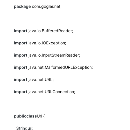
package
com.gogler.net;
import
java.io.BufferedReader;
import
java.io.IOException;
import
java.io.InputStreamReader;
import
java.net.MalformedURLException;
import
java.net.URL;
import
java.net.URLConnection;
public
class
Url {
String
url
;