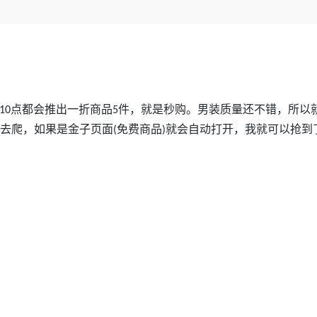
Deepseek-v4-pro
HappyHors
同享
万小智 AI 建站低至 15元/月
Qoder CN
AI 短剧/漫剧
云原生数据库 
快递物流查询
WordPress
成为服务伙
高校合作
点，立即开启云上创新
覆盖公网/内网、递归/权威、移动APP等全场景解析服务
送.CN域名，送备案服务码
基于千问大模型等，支持代码智能生成、研发智能问答
AI助力短剧
态智能体模型
旗舰 MoE 大模型，百万上下文与顶尖推理能力
图生视频，流
Ubuntu
服务生态伙伴
云工开物
企业应用
Works
Night Plan 支持 Qwen 3.8-Max
云原生大数据计算服务 MaxCompute
AI 办公
容器服务 Kub
NEW
GLM-5.2
Wan2.7-T
Red Hat
30+ 款产品免费体验
Data Agent 驱动的一站式 Data+AI 开发治理平台
夜间 5 折，Qwen/Meoo/TokenPlan 客户专享
面向分析的企业级SaaS模式云数据仓库
AI智能应用
提供一站式管
科研合作
视觉 Coding、空间感知、多模态思考等全面升级
1M上下文，专为长程任务能力而生
ERP
堂（旗舰版）
SUSE
智能客服
点都会推出一折商品
CRM
件，就是秒购。男装质量还不错，所以
10
5
防护产品
2个月
自动承接线索
建站小程序
去爬，如果是金子页面
免费商品
就会自动打开，我就可以抢到
(
)
OA 办公系统
AI 应用构建
大模型原生
力提升
财税管理
模板建站
Qoder
大模型服务平台百炼-应用模版
HOT
NEW
面向真实软件
个人版上线、团队版降价；千问3.8-Max首发发尝鲜
丰富多元化的应用模版和解决方案
400电话
定制建站
万有无界
大模型服务平台百炼-智能体
方案
广告营销
模板小程序
的模型效果
灵活可视化地构建企业级 Agent
定制小程序
秒悟
人工智能平台 PAI
APP 开发
云端极速 AI 
新一代 AI 视频生成模型，深度适配广告营销等场景
AI Native 的算法工程平台，一站式完成建模、训练、推理服务部署
建站系统