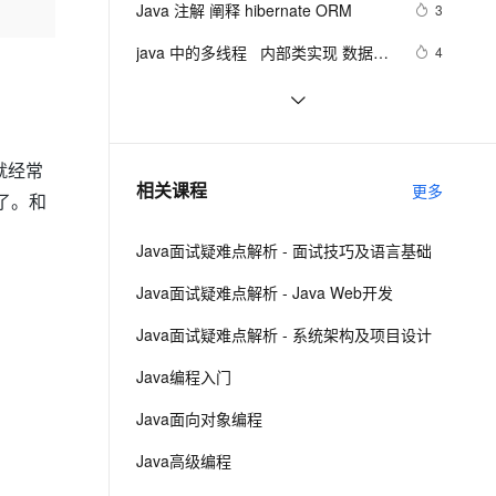
安全
Java 注解 阐释 hibernate ORM
我要投诉
e-1.1-I2V
Cosyvoice-V3-Flash
3
PolarDB
上云场景组合购
Milvus 弹性伸缩功能新增节
by    ---map迭代  --  设置单元格高度
伴
漫剧创作，剧本、分镜、视频高效生成
100%兼容MySQL、PostgreSQL，兼容Oracle，支持集中和分布式
覆盖90%+业务场景，专享组合折扣价
点支持范围
畅自然，细节丰富
高表现力语音合成大模型，语音克隆听感自然
VPN
java 中的多线程   内部类实现 数据共
4
享 和 Runnable实现数据共享
ernetes 版 ACK
云聚AI 严选权益
AI 原生数据库服务发布
SSL 证书
Java程序利用main函数中args参数
10
2V
Fun-ASR
，一键激活高效办公新体验
理容器应用的 K8s 服务
精选AI产品，从模型到应用全链提效
Agent 数据网关
实现参数的传递
文戏情感细腻自然，动作戏激烈拳拳到肉，实现更强表演能力
支持中英文自由切换，具备更强的噪声鲁棒性
堡垒机
GitHub 星标 115k+的 Java 教程，超
7
AI 用量加速计划
云原生数据库 PolarDB
级硬核！下载量突破 1 万次！
就经常
防火墙
、识别商机，让客服更高效、服务更出色。
2. Java中的垃圾收集 - GC参考手册
新老同享，达量后返
Agentic Database 发布
4
相关课程
更多
了。和
主机安全
应用
Java面试疑难点解析 - 面试技巧及语言基础
千问办公
NEW
AI 应用及服务市场
的智能体编程平台
一站式AI生产力平台
Java面试疑难点解析 - Java Web开发
AI 应用
伶鹊
Java面试疑难点解析 - 系统架构及项目设计
企业级人与Agent协作平台，接入和调度多个数字员工
智能客服平台，对话机器人、对话分析、智能外呼
大模型
Java编程入门
大模型服务平台百炼 - 全妙
自然语言处理
Java面向对象编程
应用创作平台
多模态内容创作工具，已接入 DeepSeek
数据标注
Java高级编程
机器学习