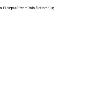
w
FileInputStream(
this
.
fileName
)));