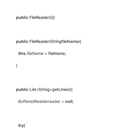
public
FileReader(){}
public
FileReader(StringfileName){
this
.
fileName
= fileName;
}
public
List<String>getLines(){
BufferedReaderreader =
null
;
try
{