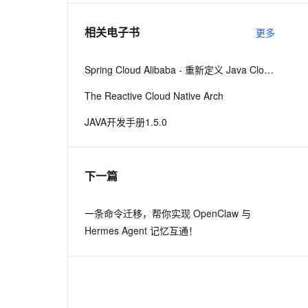
相关电子书
更多
息提取
与 AI 智能体进行实时音视频通话
从文本、图片、视频中提取结构化的属性信息
构建支持视频理解的 AI 音视频实时通话应用
Spring Cloud Alibaba - 重新定义 Java Cloud-Native
t.diy 一步搞定创意建站
构建大模型应用的安全防护体系
The Reactive Cloud Native Arch
通过自然语言交互简化开发流程,全栈开发支持
通过阿里云安全产品对 AI 应用进行安全防护
JAVA开发手册1.5.0
下一篇
一条命令迁移，帮你实现 OpenClaw 与
Hermes Agent 记忆互通！