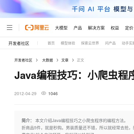
大模型
产品
解决方案
权益
定价
开发者社区
首页
模型体验
探索云世界
问产品
动手实
大模型
产品
解决方案
权益
定价
云市场
伙伴
服务
了解阿里云
精选产品
精选解决方案
普惠上云
产品定价
精选商城
成为销售伙伴
售前咨询
为什么选择阿里云
千问AI平台
开发者社区
大数据
文章
正文
了解云产品的定价详情
大模型服务平台百炼
千问办公，解锁你的工作
普惠上云 官方力荐
分销伙伴
在线服务
网站建设
什么是云计算
大
Java编程技巧：小爬虫程
大模型服务与应用平台
企业级Agent产品，直接
云服务器38元/年起，超
咨询伙伴
多端小程序
技术领先
云上成本管理
售后服务
轻量应用服务器
Agency Agents：拥
官方推荐返现计划
大模型
精选产品
精选解决方案
Salesforce 国际版订阅
稳定可靠
管理和优化成本
推荐新用户得奖励，单订单
销售伙伴合作计划
2012-04-29
1046
自助服务
友盟天域
安全合规
人工智能与机器学习
AI
文本生成
云数据库 RDS
HappyHorse 打造一
云工开物
无影生态合作计划
在线服务
观测云
分析师报告
高校专属算力普惠，学生认
计算
互联网应用开发
Qwen3.8-Max
HOT
Salesforce On Alibaba C
工单服务
Tuya 物联网平台阿里云
研究报告与白皮书
人工智能平台 PAI
快速拥有专属 OpenClaw
简介：
本文介绍Java编程技巧之小爬虫程序的编程方法。 马萨玛索(h
大模
Consulting Partner 合
大数据
容器
智能体时代全能旗舰模型
免费试用
短信专区
一站式AI开发、训练和推
折商品5件，就是秒购。男装质量还不错，所以就经常去抢，
蓝凌 OA
AI 大模型销售与服务生
现代化应用