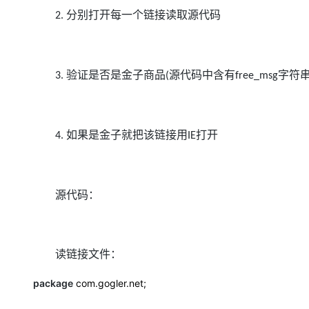
大模型解决方案
分别打开每一个链接读取源代码
2.
迁移与运维管理
快速部署 Dify，高效搭建 
专有云
验证是否是金子商品
源代码中含有
字符
3.
(
free_msg
10 分钟在聊天系统中增加
如果是金子就把该链接用
打开
4.
IE
源代码：
读链接文件：
package
com.gogler.net;