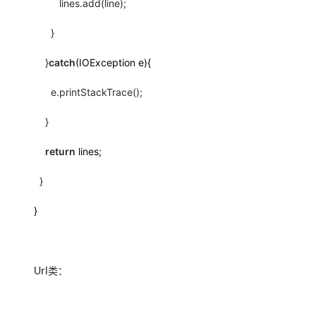
lines.add(line);
}
}
catch
(IOException e){
e.printStackTrace();
}
return
lines;
}
}
类：
Url